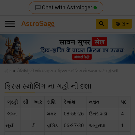
Chat with Astrologer
chat_bubble_outline
search
ગુ
language
Previous
Nex
»
»
હોમ
સેલિબ્રિટી ભવિષ્યફળ
ક્રિસ સ્મોલિંગ નો જન્મ ચાર્ટ / કુંડલી
ક્રિસ સ્મોલિંગ ના ગર્હો ની દશા
ગ્રહો
સી
આર
રાશિ
રેખાંશ
નક્ષત
પદ
સ
લગ્ન
મકર
08-56-26
ઉત્તરાષાઢા
4
સૂર્ય
ડી
વૃશ્ચિક
06-27-30
અનુરાધા
1
મૈ