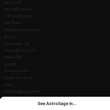
મફ્ત કુંડળી
ચંદ્ર રાશિ રાશિફળ
કેપી જ્યોતિષશાસ
લાલ કિતાબ
જ્યોતિષશાસ્ત્ર સાધનો
ફીડબેક
લેખ સબમિટ કરો
અમારા થી સંપર્ક કરો
અમારા વિશે
ચુકવણી
ગોપનીયતા નીત
નિયમો અને શરતો
સપોર
નોકરીઓ@એસ્ટ્રોસેજ
All copyrights reserved 2025
AstroSage.com
.
See AstroSage in...