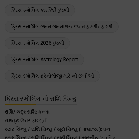
ક્રિસ સ્મોલિંગ કારકિર્દી કુંડળી
ક્રિસ સ્મોલિંગ જન્મ જન્માક્ષર/ જન્મ કુંડળી/ કુંડળી
ક્રિસ સ્મોલિંગ 2026 કુંડળી
ક્રિસ સ્મોલિંગ Astrology Report
ક્રિસ સ્મોલિંગ ફ્રેનોલોજી માટે ની છબીઓ
ક્રિસ સ્મોલિંગ નો રાશિ ચિન્હ
રાશિ/ ચંદ્ર રાશિ:
કન્યા
નક્ષત્ર:
ઉત્તર ફાલ્ગુની
સ્ટાર ચિન્હ / રાશિ ચિન્હ / સૂર્ય ચિન્હ ( પાશ્ચાત્ય ):
ધન
સ્ટાર ચિન્હ / રાશિ ચિન્હ / સૂર્ય ચિન્હ ( ભારતીય ):
વૃશ્ચિક