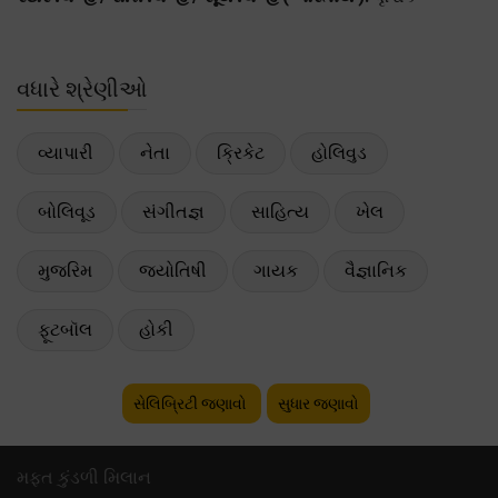
વધારે શ્રેણીઓ
વ્યાપારી
નેતા
ક્રિકેટ
હોલિવુડ
બોલિવૂડ
સંગીતજ્ઞ
સાહિત્ય
ખેલ
મુજરિમ
જ્યોતિષી
ગાયક
વૈજ્ઞાનિક
ફૂટબૉલ
હોકી
સેલિબ્રિટી જણાવો
સુધાર જણાવો
મફ્ત કુંડળી મિલાન