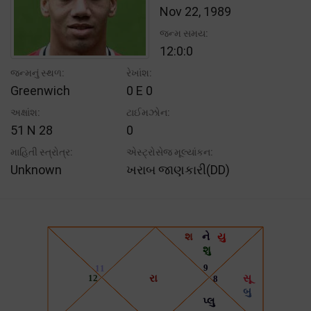
Nov 22, 1989
જન્મ સમય:
12:0:0
જન્મનું સ્થળ:
રેખાંશ:
Greenwich
0 E 0
અક્ષાંશ:
ટાઈમઝોન:
51 N 28
0
માહિતી સ્ત્રોત્ર:
એસ્ટ્રોસેજ મૂલ્યાંકન:
Unknown
ખરાબ જાણકારી(DD)