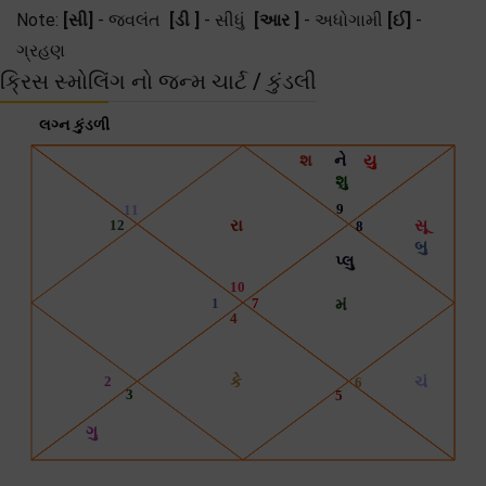
Note:
[સી]
- જ્વલંત
[ડી ]
- સીધું
[આર ]
- અધોગામી
[ઈ]
-
ગ્રહણ
ક્રિસ સ્મોલિંગ નો જન્મ ચાર્ટ / કુંડલી