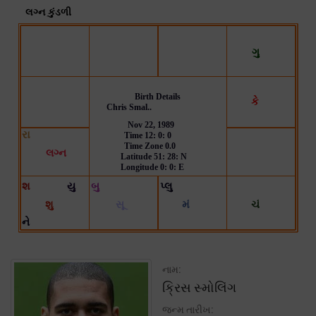
નામ:
ક્રિસ સ્મોલિંગ
જન્મ તારીખ: