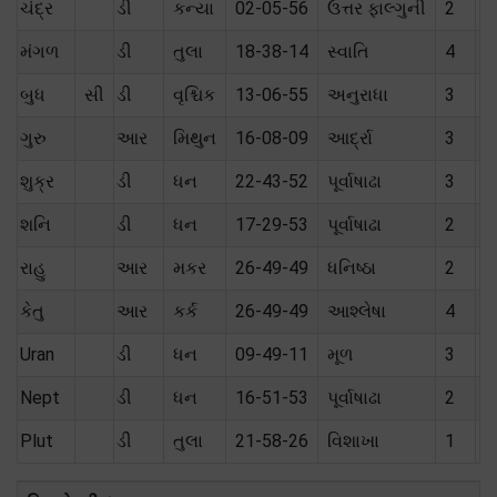
ચંદ્ર
ડી
કન્યા
02-05-56
ઉત્તર ફાલ્ગુની
2
મૈ
મંગળ
ડી
તુલા
18-38-14
સ્વાતિ
4
ત
બુધ
સી
ડી
વૃશ્ચિક
13-06-55
અનુરાધા
3
ત
ગુરુ
આર
મિથુન
16-08-09
આર્દ્રા
3
શ
શુક્ર
ડી
ધન
22-43-52
પૂર્વાષાઢા
3
ત
શનિ
ડી
ધન
17-29-53
પૂર્વાષાઢા
2
ત
રાહુ
આર
મકર
26-49-49
ધનિષ્ઠા
2
કેતુ
આર
કર્ક
26-49-49
આશ્લેષા
4
Uran
ડી
ધન
09-49-11
મૂળ
3
Nept
ડી
ધન
16-51-53
પૂર્વાષાઢા
2
Plut
ડી
તુલા
21-58-26
વિશાખા
1