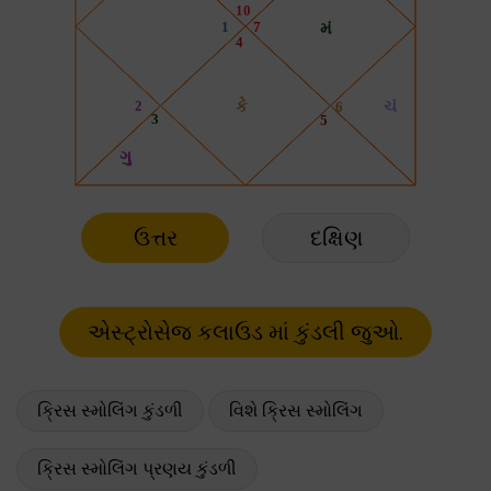
ઉત્તર
દક્ષિણ
ક્રિસ સ્મોલિંગ કુંડળી
વિશે ક્રિસ સ્મોલિંગ
ક્રિસ સ્મોલિંગ પ્રણય કુંડળી