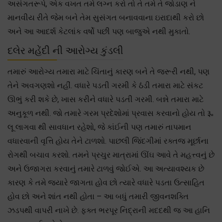
અસંગતરૂપે, એક વખત તમે લગ્ન કરો તો તે તમે તે જોડાણ ને
માનવીય રીતે જેમ બને તેમ સુસંગત બનાવવાના ઇરાદાથી કરો છો
અને આ આદર્શ કેટલાંક વર્ષો પછી પણ બાજુએ નથી મુકાતો.
દલેર મહેંદી ની આરોગ્ય કુંડલી
તમારું આરોગ્ય તમારા માટે ચિંતાનું કારણ બને તે જરૂરી નથી, પણ
તેને અવગણશો નહીં. વધારે પડતી ગરમી કે ઠંડી તમારા માટે સંકટ
ઊભું કરી શકે છે, ખાસ કરીને વધારે પડતી ગરમી. બન્ને તમારા માટે
અનુકૂળ નથી. જો તમારે ગરમ પ્રદેશોમાં પ્રવાસ કરવાનો હોય તો ૱
લૂ લાગવા થી સાવધાન રહેશો, જે કાંઈની પણ તમારું તાપમાન
વધારવાની વૃત્તિ હોય તેને ટાળશો. પાછલી જિંદગીમાં રક્તજ મૂર્છાના
રોગથી બચાવ કરશો. તમને પ્રચુર માત્રામાં ઊંઘ આવે તે મહત્ત્વનું છે
અને ઉજાગરા કરવાનું તમારે ટાળવું જોઈએ. આ અત્યાવશ્યક છે
કારણ કે તમે જ્યારે જાગતા હોવ છો ત્યારે વધારે પડતા ઉત્સાહિત
હોવ છો અને શાંત નથી હોતા – આ બધું તમારી જીવનશક્તિ
ઝડપથી વાપરી નાખે છે. ફક્ત ભરપૂર નિદ્રાની મદદથી જ આ હાનિ