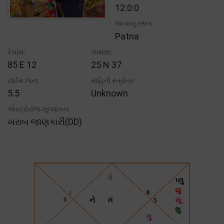
12:0:0
જન્મનું સ્થળ:
Patna
રેખાંશ:
અક્ષાંશ:
85 E 12
25 N 37
ટાઈમઝોન:
માહિતી સ્ત્રોત્ર:
5.5
Unknown
એસ્ટ્રોસેજ મૂલ્યાંકન:
ખરાબ જાણકારી(DD)