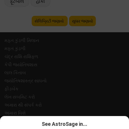
ફૂટબૉલ
હોકી
સેલિબ્રિટી જણાવો
સુધાર જણાવો
મફ્ત કુંડળી મિલાન
મફ્ત કુંડળી
ચંદ્ર રાશિ રાશિફળ
કેપી જ્યોતિષશાસ
લાલ કિતાબ
જ્યોતિષશાસ્ત્ર સાધનો
ફીડબેક
લેખ સબમિટ કરો
અમારા થી સંપર્ક કરો
અમારા વિશે
ચુકવણી
See AstroSage in...