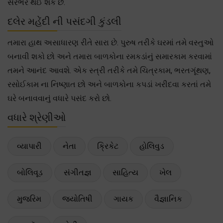
સરભર થઈ શકે છે.
દલેર મહેંદી ની પસંદગી કુંડલી
તમારા હાથ અસાધારણ રીતે સારા છે. પુરુષ તરીકે ઘરમાં તમે વસ્તુઓ
બનાવી શકો છો અને તમારા બાળકોના રમકડાંનું સમારકામ કરવામાં
તમને આનંદ આવશે. એક સ્ત્રી તરીકે તમે ચિત્રકામ, ભરતગૂંથણ,
રસોઈકામ ના નિષ્ણાત છો અને બાળકોના કપડાં ખરીદવા કરતાં તમે
ઘરે બનાવવાનું વધારે પસંદ કરો છો.
વધારે શ્રેણીઓ
વ્યાપારી
નેતા
ક્રિકેટ
હોલિવુડ
બોલિવૂડ
સંગીતજ્ઞ
સાહિત્ય
ખેલ
મુજરિમ
જ્યોતિષી
ગાયક
વૈજ્ઞાનિક