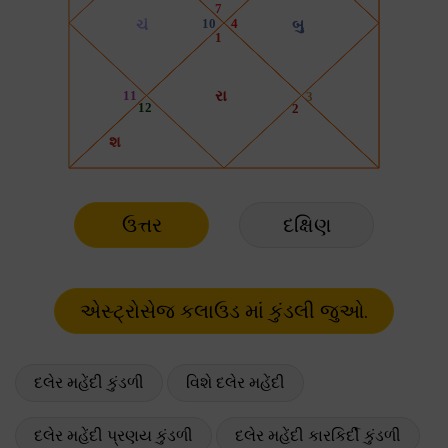
ઉત્તર
દક્ષિણ
દલેર મહેંદી કુંડળી
વિશે દલેર મહેંદી
દલેર મહેંદી પ્રણય કુંડળી
દલેર મહેંદી કારકિર્દી કુંડળી