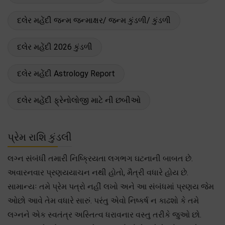
દલેર મહેંદી જન્મ જન્માક્ષર/ જન્મ કુંડળી/ કુંડળી
દલેર મહેંદી 2026 કુંડળી
દલેર મહેંદી Astrology Report
દલેર મહેંદી ફ્રેનોલોજી માટે ની છબીઓ
પ્રેમ રાશિ કુંડલી
લગ્ન સંબંધી તમારી નિષ્ક્રિયતા લગભગ ઘટનાની બાબત છે.
અવારનવાર પ્રણયયાચન નથી હોતો, મૈત્રી વધારે હોય છે.
સામાન્યઃ તમે પ્રેમ પત્રો નહીં લખો અને આ સંબંધમાં પ્રણય જેમ
ઓછો આવે તેમ વધારે સારું. પરંતુ એવો નિષ્કર્ષ ન કાઢશો કે તમે
લગ્નને એક સ્વતંત્ર અસ્તિત્વ ધરાવનાર વસ્તુ તરીકે જુઓ છો.