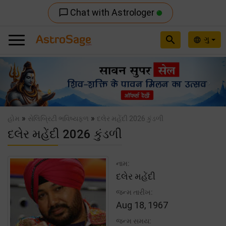
Chat with Astrologer
chat_bubble_outline
search
ગુ
language
Previous
Nex
»
»
હોમ
સેલિબ્રિટી ભવિષ્યફળ
દલેર મહેંદી 2026 કુંડળી
દલેર મહેંદી 2026 કુંડળી
નામ:
દલેર મહેંદી
જન્મ તારીખ:
Aug 18, 1967
જન્મ સમય: