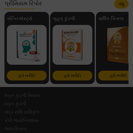
પ્રીમિયમ રિપોર
વધુ
કોગ્નિએસ્ટ્રો
બૃહત્ કુંડળી
વાર્ષિક કિતાબ
હવે ખરીદો
હવે ખરીદો
હવે ખરીદો
મફ્ત કુંડળી મિલાન
મફ્ત કુંડળી
ચંદ્ર રાશિ રાશિફળ
કેપી જ્યોતિષશાસ
લાલ કિતાબ