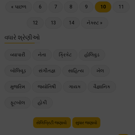
« પાછળ
6
7
8
9
10
11
12
13
14
નેક્સ્ટ »
વધારે શ્રેણીઓ
વ્યાપારી
નેતા
ક્રિકેટ
હોલિવુડ
બોલિવૂડ
સંગીતજ્ઞ
સાહિત્ય
ખેલ
મુજરિમ
જ્યોતિષી
ગાયક
વૈજ્ઞાનિક
ફૂટબૉલ
હોકી
સેલિબ્રિટી જણાવો
સુધાર જણાવો