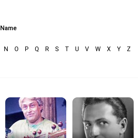
Name
N
O
P
Q
R
S
T
U
V
W
X
Y
Z