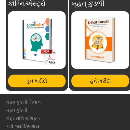
કોગ્નિએસ્ટ્રો
બૃહત્ કુંડળી
હવે ખરીદો
હવે ખરીદો
મફ્ત કુંડળી મિલાન
મફ્ત કુંડળી
ચંદ્ર રાશિ રાશિફળ
કેપી જ્યોતિષશાસ