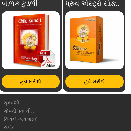
બાળક કુંડળી
ધ્રુવ એસ્ટ્રો સોફ્ટવેર
હવે ખરીદો
હવે ખરીદો
ચુકવણી
ગોપનીયતા નીત
નિયમો અને શરતો
સપોર