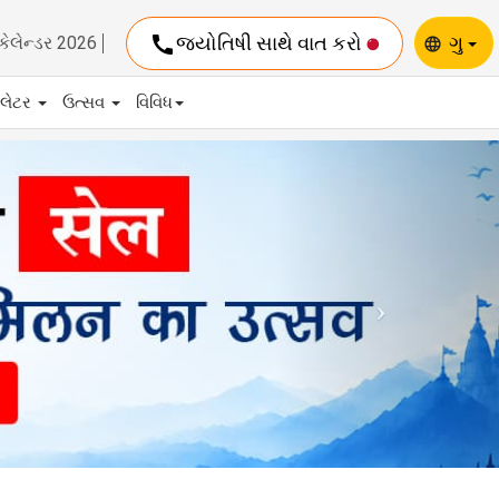
call
જ્યોતિષી સાથે વાત કરો
ગુ
કેલેન્ડર 2026
language
યુલેટર
ઉત્સવ
વિવિધ
Next