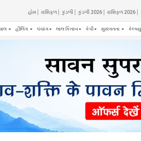
હોમ
રાશિફળ
કુંડળી
કુંડળી 2026
રાશિફળ 2026
ેવાલ
હીલિંગ
પંચાંગ
લાલ કિતાબ
કેપી
સુસંગતતા
કેલ્ક્