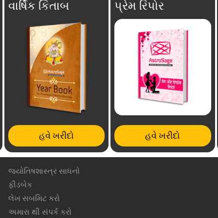
વાર્ષિક કિતાબ
પ્રેમ રિપોર
હવે ખરીદો
હવે ખરીદો
જ્યોતિષશાસ્ત્ર સાધનો
ફીડબેક
લેખ સબમિટ કરો
અમારા થી સંપર્ક કરો