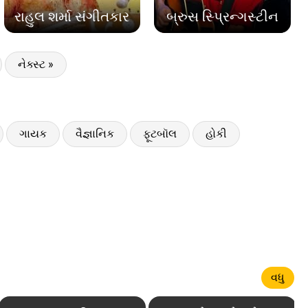
રાહુલ શર્મા સંગીતકાર
બ્રુસ સ્પ્રિન્ગસ્ટીન
નેક્સ્ટ »
ગાયક
વૈજ્ઞાનિક
ફૂટબૉલ
હોકી
વધુ