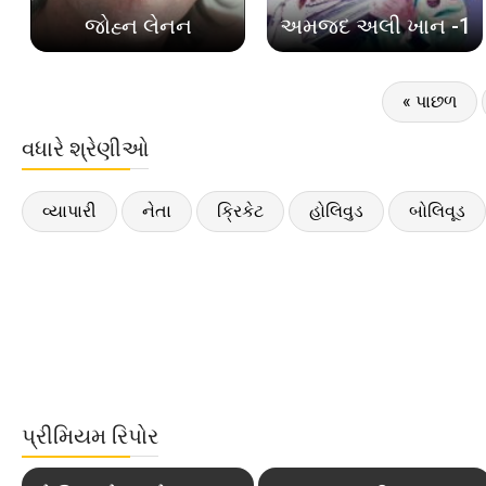
જોહ્ન લેનન
અમજદ અલી ખાન -1
« પાછળ
વધારે શ્રેણીઓ
વ્યાપારી
નેતા
ક્રિકેટ
હોલિવુડ
બોલિવૂડ
પ્રીમિયમ રિપોર