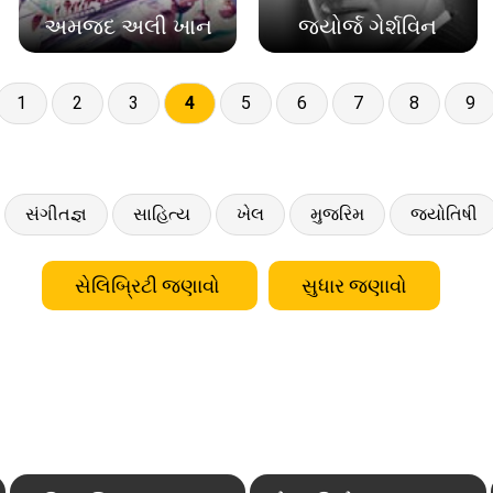
અમજદ અલી ખાન
જ્યોર્જ ગેર્શવિન
1
2
3
4
5
6
7
8
9
સંગીતજ્ઞ
સાહિત્ય
ખેલ
મુજરિમ
જ્યોતિષી
સેલિબ્રિટી જણાવો
સુધાર જણાવો