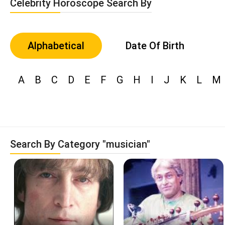
Celebrity Horoscope Search By
Alphabetical
Date Of Birth
A
B
C
D
E
F
G
H
I
J
K
L
M
Search By Category "musician"