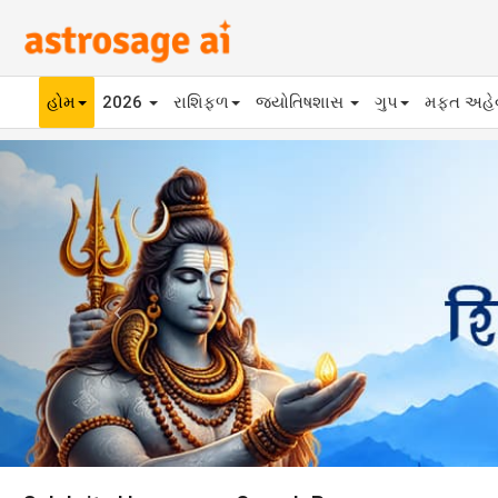
હોમ
2026
રાશિફળ
જ્યોતિષશાસ
ગુપ
મફ્ત અહ
Previous