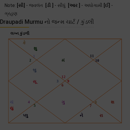
Note:
[સી]
- જ્વલંત
[ડી ]
- સીધું
[આર ]
- અધોગામી
[ઈ]
-
ગ્રહણ
Draupadi Murmu નો જન્મ ચાર્ટ / કુંડલી