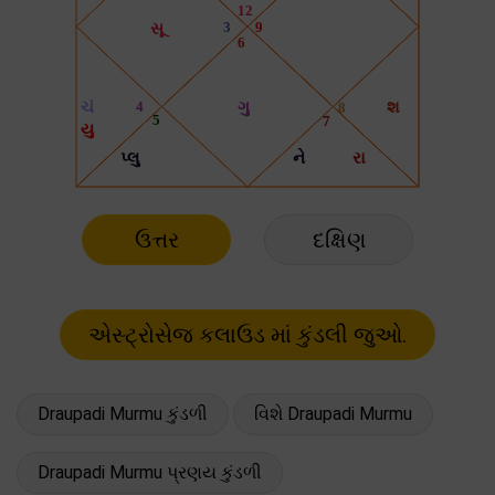
ઉત્તર
દક્ષિણ
Draupadi Murmu કુંડળી
વિશે Draupadi Murmu
Draupadi Murmu પ્રણય કુંડળી