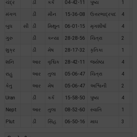
ચંદ્ર
ડી
કર્ક
04-42-11
પુષ્ય
1
પો
મંગળ
ડી
મીન
15-36-08
ઉત્તરભાદ્રપદ
4
મૈ
બુધ
સી
ડી
મિથુન
06-01-15
મૃગશીર્ષા
4
પો
ગુરુ
ડી
કન્યા
28-28-56
ચિત્રા
2
શત
શુક્ર
ડી
મેષ
28-17-32
કૃતિકા
1
ત
શનિ
આર
વૃશ્ચિક
28-42-11
જ્યેષ્ઠા
4
શત
રાહુ
આર
તુલા
05-06-47
ચિત્રા
4
કેતુ
આર
મેષ
05-06-47
અશ્વિની
2
Uran
ડી
કર્ક
15-58-50
પુષ્ય
4
Nept
આર
તુલા
08-52-60
સ્વાતિ
1
Plut
ડી
સિંહ
06-50-16
માઘ
3