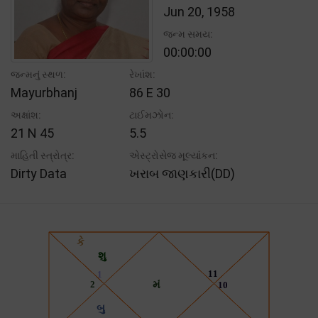
Jun 20, 1958
જન્મ સમય:
00:00:00
જન્મનું સ્થળ:
રેખાંશ:
Mayurbhanj
86 E 30
અક્ષાંશ:
ટાઈમઝોન:
21 N 45
5.5
માહિતી સ્ત્રોત્ર:
એસ્ટ્રોસેજ મૂલ્યાંકન:
Dirty Data
ખરાબ જાણકારી(DD)