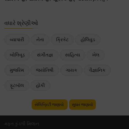
વધારે શ્રેણીઓ
વ્યાપારી
નેતા
ક્રિકેટ
હોલિવુડ
બોલિવૂડ
સંગીતજ્ઞ
સાહિત્ય
ખેલ
મુજરિમ
જ્યોતિષી
ગાયક
વૈજ્ઞાનિક
ફૂટબૉલ
હોકી
સેલિબ્રિટી જણાવો
સુધાર જણાવો
મફ્ત કુંડળી મિલાન