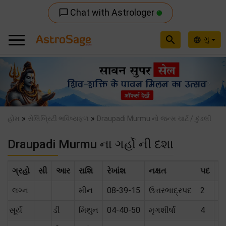
Chat with Astrologer
chat_bubble_outline
search
ગુ
language
Previous
Nex
»
»
હોમ
સેલિબ્રિટી ભવિષ્યફળ
Draupadi Murmu નો જન્મ ચાર્ટ / કુંડલી
Draupadi Murmu ના ગર્હો ની દશા
ગ્રહો
સી
આર
રાશિ
રેખાંશ
નક્ષત
પદ
સં
લગ્ન
મીન
08-39-15
ઉત્તરભાદ્રપદ
2
સૂર્ય
ડી
મિથુન
04-40-50
મૃગશીર્ષા
4
ત