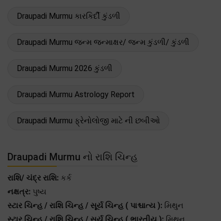
Draupadi Murmu કારકિર્દી કુંડળી
Draupadi Murmu જન્મ જન્માક્ષર/ જન્મ કુંડળી/ કુંડળી
Draupadi Murmu 2026 કુંડળી
Draupadi Murmu Astrology Report
Draupadi Murmu ફ્રેનોલોજી માટે ની છબીઓ
Draupadi Murmu નો રાશિ ચિન્હ
રાશિ/ ચંદ્ર રાશિ:
કર્ક
નક્ષત્ર:
પુષ્ય
સ્ટાર ચિન્હ / રાશિ ચિન્હ / સૂર્ય ચિન્હ ( પાશ્ચાત્ય ):
મિથુન
સ્ટાર ચિન્હ / રાશિ ચિન્હ / સૂર્ય ચિન્હ ( ભારતીય ):
મિથુન