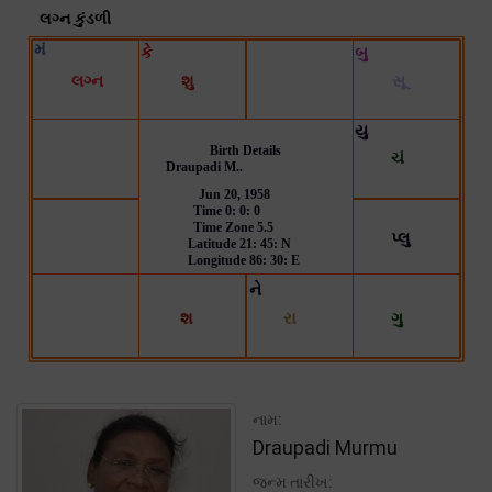
નામ:
Draupadi Murmu
જન્મ તારીખ: