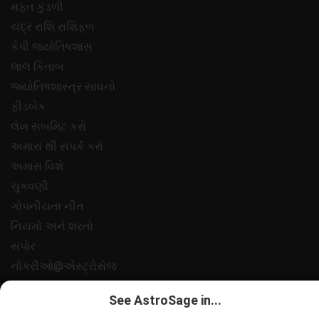
મફ્ત કુંડળી
ચંદ્ર રાશિ રાશિફળ
કેપી જ્યોતિષશાસ
લાલ કિતાબ
જ્યોતિષશાસ્ત્ર સાધનો
ફીડબેક
લેખ સબમિટ કરો
અમારા થી સંપર્ક કરો
અમારા વિશે
ચુકવણી
ગોપનીયતા નીત
નિયમો અને શરતો
સપોર
નોકરીઓ@એસ્ટ્રોસેજ
All copyrights reserved 2025
AstroSage.com
.
See AstroSage in...