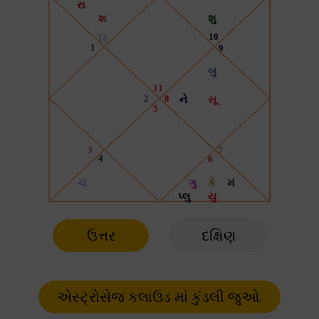
ઉત્તર
દક્ષિણ