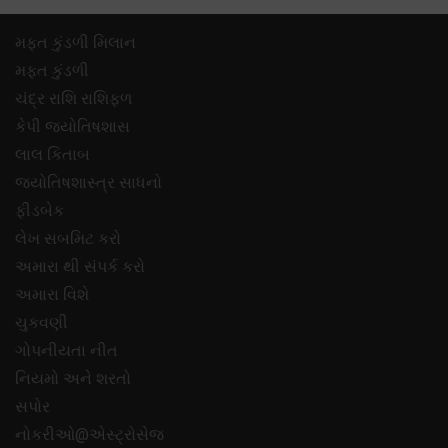
મફ્ત કુંડળી મિલાન
મફ્ત કુંડળી
ચંદ્ર રાશિ રાશિફળ
કેપી જ્યોતિષશાસ
લાલ કિતાબ
જ્યોતિષશાસ્ત્ર સાધનો
ફીડબેક
લેખ સબમિટ કરો
અમારા થી સંપર્ક કરો
અમારા વિશે
ચુકવણી
ગોપનીયતા નીત
નિયમો અને શરતો
સપોર
નોકરીઓ@એસ્ટ્રોસેજ