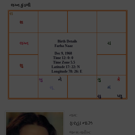
નામ:
ફરહા નાઝ
જન્મ તારીખ: