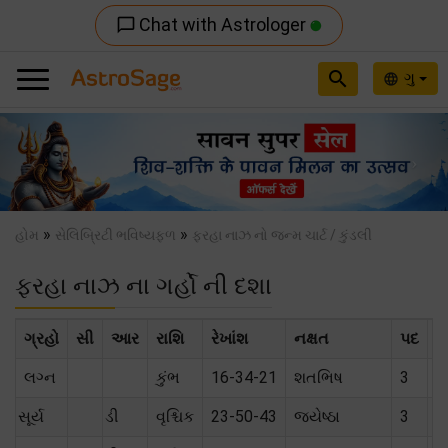
Chat with Astrologer
chat_bubble_outline
search
ગુ
language
Previous
Nex
»
»
હોમ
સેલિબ્રિટી ભવિષ્યફળ
ફરહા નાઝ નો જન્મ ચાર્ટ / કુંડલી
ફરહા નાઝ ના ગર્હો ની દશા
ગ્રહો
સી
આર
રાશિ
રેખાંશ
નક્ષત
પદ
સ
લગ્ન
કુંભ
16-34-21
શતભિષ
3
સૂર્ય
ડી
વૃશ્ચિક
23-50-43
જ્યેષ્ઠા
3
મૈ