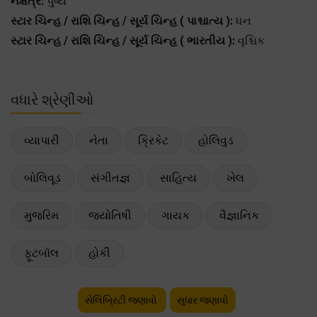
નક્ષત્ર:
પુષ્ય
સ્ટાર ચિન્હ / રાશિ ચિન્હ / સૂર્ય ચિન્હ ( પાશ્ચાત્ય ):
ધન
સ્ટાર ચિન્હ / રાશિ ચિન્હ / સૂર્ય ચિન્હ ( ભારતીય ):
વૃશ્ચિક
વધારે શ્રેણીઓ
વ્યાપારી
નેતા
ક્રિકેટ
હોલિવુડ
બોલિવૂડ
સંગીતજ્ઞ
સાહિત્ય
ખેલ
મુજરિમ
જ્યોતિષી
ગાયક
વૈજ્ઞાનિક
ફૂટબૉલ
હોકી
સેલિબ્રિટી જણાવો
સુધાર જણાવો