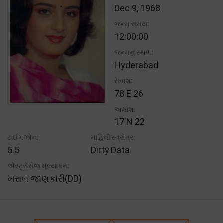
Dec 9, 1968
જન્મ સમય:
12:00:00
જન્મનું સ્થળ:
Hyderabad
રેખાંશ:
78 E 26
અક્ષાંશ:
17 N 22
ટાઈમઝોન:
માહિતી સ્ત્રોત્ર:
5.5
Dirty Data
એસ્ટ્રોસેજ મૂલ્યાંકન:
ખરાબ જાણકારી(DD)