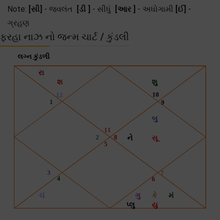
Note:
[સી]
- જ્વલંત
[ડી ]
- સીધું
[આર ]
- અધોગામી
[ઈ]
-
ગ્રહણ
ફરહા નાઝ નો જન્મ ચાર્ટ / કુંડલી