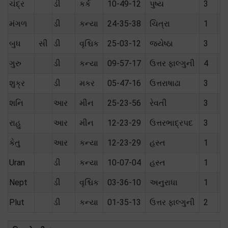
ચંદ્ર
ડી
કર્ક
10-49-12
પુષ્ય
3
પો
મંગળ
ડી
કન્યા
24-35-38
ચિત્રા
1
શ
બુધ
સી
ડી
વૃશ્ચિક
25-03-12
જ્યેષ્ઠા
3
ત
ગુરુ
ડી
કન્યા
09-57-17
ઉત્તર ફાલ્ગુની
4
શ
શુક્ર
ડી
મકર
05-47-16
ઉત્તરાષાઢા
3
મૈ
શનિ
આર
મીન
25-23-56
રેવતી
3
ત
રાહુ
આર
મીન
12-23-29
ઉત્તરભાદ્રપદ
3
કેતુ
આર
કન્યા
12-23-29
હસ્ત
1
Uran
ડી
કન્યા
10-07-04
હસ્ત
1
Nept
ડી
વૃશ્ચિક
03-36-10
અનુરાધા
1
Plut
ડી
કન્યા
01-35-13
ઉત્તર ફાલ્ગુની
2