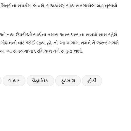
મિત્રોના સંપર્કમાં લાવશે. રાજકારણ સાથ સંકળાયેલા મહાનુભાવો
ારીઓ તથા ઉપરીઓ સાથેના તમારા અરસપરસના સંબંધો સારા રહેશે.
રમોશનની વાટ જોઈ રહ્યા હો, તો આ ગાળામાં તમને તે જરૂર મળશે.
ો તથા આ સમયગાળા દરમિયાન તમે સમૃદ્ધ થશો.
ગાયક
વૈજ્ઞાનિક
ફૂટબૉલ
હોકી