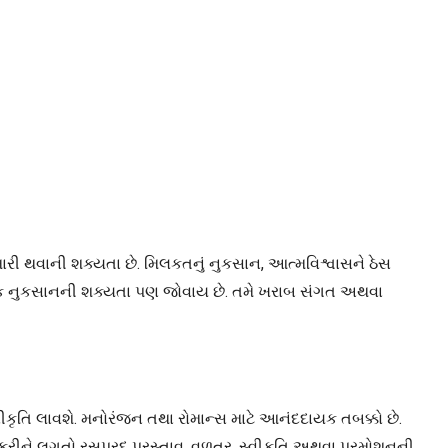
ી થવાની શક્યતા છે. મિલકતનું નુકસાન, આત્મવિશ્વાસને ઠેસ
આર્થિક નુકસાનની શક્યતા પણ જોવાય છે. તમે ખરાબ સંગત અથવા
તિ લાવશે. મનોરંજન તથા રોમાન્સ માટે આનંદદાયક તબક્કો છે.
નોકરીને લગતો રસપ્રદ પ્રસ્તાવ, વળતર, સ્વીકૃતિ અથવા પ્રમોશનની