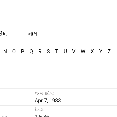
રીખ
નામ
N
O
P
Q
R
S
T
U
V
W
X
Y
Z
જન્મ તારીખ:
Apr 7, 1983
રેખાંશ:
nce
1 E 36