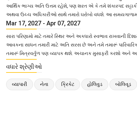
આર્થિક ભાગ્ય અતિ ઉત્તમ રહેશે, પણ શરત એ કે તમે શંકાસ્પદ સટ્ટા
અથવા ઉચ્ચ અધિકારીઓ સાથે તમારો ઘરોબો વધશે. આ સમયગાળામાં 
Mar 17, 2027 - Apr 07, 2027
સારા પરિણામો માટે તમારે સ્થિર અને અકધારો સ્વભાવ રાખવાની દ
આવકના સાધન તમારી માટે અતિ સરસ છે અને તમે તમારૂં પારિવારિક જ
તમારૂં મિત્રવર્તુળ પણ વ્યાપક થશે. અચાનક મુસાફરી કરશો અને 
વધારે શ્રેણીઓ
વ્યાપારી
નેતા
ક્રિકેટ
હોલિવુડ
બોલિવૂડ