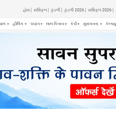
હોમ
રાશિફળ
કુંડળી
કુંડળી 2026
રાશિફળ 2026
ેવાલ
હીલિંગ
પંચાંગ
લાલ કિતાબ
કેપી
સુસંગતતા
કેલ્ક્