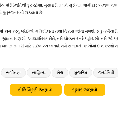
કીય પરિસ્થિતિથી દૂર રહેશો. મુસાફરી તમને સુસંગત ભાગીદાર અથવા નવા 
પુત્રજન્મની શક્યતા છે.
િશામાં કામ કરવું જોઈએ. ગતિશીલતા તથા વિકાસ જોવા મળશે. સહ-કર્મચ
ીવન માણશો. આધ્યાત્મિક રીતે, તમે ચોક્કસ સ્તરે પહોંચશો. તમે જો પ્
આ બાબત તમારી માટે સદભાગ્ય લાવશે. તમે સખાવતી કાર્યોમાં દાન કરશ
સંગીતજ્ઞ
સાહિત્ય
ખેલ
મુજરિમ
જ્યોતિષી
સેલિબ્રિટી જણાવો
સુધાર જણાવો