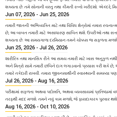
શક્યતા છે. તમે સોનાની વસ્તુ તથા કીમતી રત્નો ખરીદશો. એકંદરે, મ
Jun 07, 2026 - Jun 25, 2026
તમારી જાતની અભિવ્યક્તિ માટે તથા વિવિધ ક્ષેત્રોમાં તમારા રચના
છે, આ બાબત તમારી માટે અસાધારણ સાબિત થશે. ઉપરીઓ તથા સત્તાના 
શક્યતા છે. આ સમયગાળા દરમિયાન તમને ચોક્કસ જ સફળતા મળશે અ
Jun 25, 2026 - Jul 26, 2026
શારીરિક તથા માનસિક રીતે આ સમય તમારી માટે ખાસ અનુકુળ નથી. 
અને મિત્રો સામે તમારી છબિને દાગ લગાડવાનો પ્રયાસ કરી શકે 
તમારે તકેદારી રાખવી. તમારા જીવનસાથીની સ્વાસ્થ્યની સમસ્યા પણ
Jul 26, 2026 - Aug 16, 2026
પરીક્ષામાં સફળતા અથવા પદોન્નતિ, અથવા વ્યવસાયમાં પ્રતિષ્ઠામાં
તરફથી મદદ મળશે. તમને નવું કામ મળશે, જે ફાયદાકારક પુરવાર થશ
Aug 16, 2026 - Oct 10, 2026