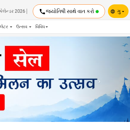
call
જ્યોતિષી સાથે વાત કરો
ગુ
કેલેન્ડર 2026
language
યુલેટર
ઉત્સવ
વિવિધ
Next