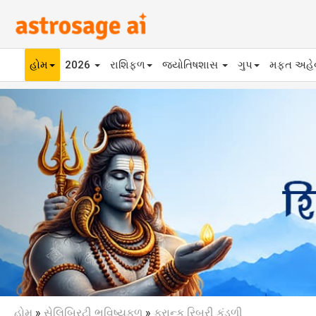
હોમ
2026
રાશિફળ
જ્યોતિષશાસ
ગુપ
મફ્ત અહ
Previous
હોમ
»
સેલિબ્રિટી ભવિષ્યફળ
»
ફ્રાન્ક રિબરી કુંડળી