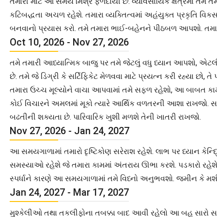
તમારી માટે આ સમય મિશ્ર ફળદાયી છે. વ્યાવસાયિક ક્ષેત્રમાં તમે તમ
કટિબદ્ધતા અચળ રહેશે. તમારા વ્યક્તિત્વમાં અહંયુક્ત પ્રકૃતિ વિ
બનવાનો પ્રયાસ કરો. તમે તમારા ભાઈ-બહેનને પીઠબળ આપશો. તમા
Oct 10, 2026 - Nov 27, 2026
તમે તમારી આધ્યાત્મિક બાજુ પર તમે જેટલું વધુ ધ્યાન આપશો, એટ
છે. તમે જે ડિગ્રી કે સર્ટિફિકેટ મેળવવા માટે પ્રયત્ન કરી રહ્યા છ
તમારા ઉચ્ચ મૂલ્યોને વાચા આપવામાં તમે સફળ રહેશો, આ બાબત 
કોઈ વિચારને અમલમાં મૂકો ત્યારે આર્થિક વળતરની આશા રાખજો. સ
બઢતીની શક્યતા છે. પારિવારિક ખુશી મળશે તેની ખાતરી રાખજો.
Nov 27, 2026 - Jan 24, 2027
આ સમયગાળામાં તમારો દૃષ્ટિકોણ સરેરાશ રહેશે. લાભ પર ધ્યાન કેન્
સમસ્યાઓ રહેશે જે તમારા કામમાં અંતરાય ઊભા કરશે. પડકારો રહેશે 
સ્પર્ધાને કારણે આ સમયગાળામાં તમે વિધ્નો અનુભવશો. જમીન કે મ
Jan 24, 2027 - Mar 17, 2027
મુશ્કેલીઓ તથા તકલીફોના તબક્કા બાદ આવી રહેલો આ બહુ સારો 