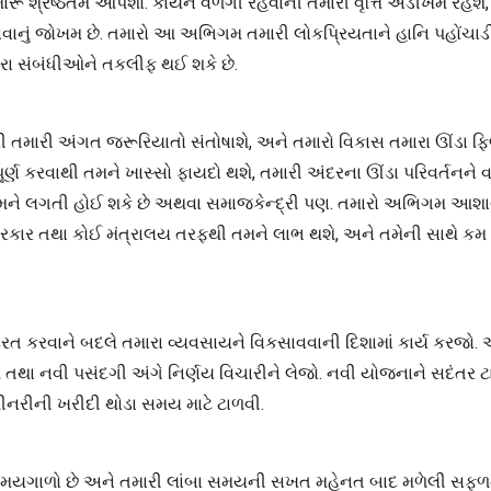
ારૂં શ્રેષ્ઠતમ આપશો. કાર્યને વળગી રહેવાની તમારી વૃત્તિ અડીખમ રહેશ
કસવાનું જોખમ છે. તમારો આ અભિગમ તમારી લોકપ્રિયતાને હાનિ પહોંચાડી
રા સંબંધીઓને તકલીફ થઈ શકે છે.
લી તમારી અંગત જરૂરિયાતો સંતોષાશે, અને તમારો વિકાસ તમારા ઊંડા ફ
ો, તે પૂર્ણ કરવાથી તમને ખાસ્સો ફાયદો થશે, તમારી અંદરના ઊંડા પરિવર્ત
કામને લગતી હોઈ શકે છે અથવા સમાજકેન્દ્રી પણ. તમારો અભિગમ આશ
રકાર તથા કોઈ મંત્રાલય તરફથી તમને લાભ થશે, અને તમેની સાથે કમ 
દ્રિત કરવાને બદલે તમારા વ્યવસાયને વિકસાવવાની દિશામાં કાર્ય કરજો
તથા નવી પસંદગી અંગે નિર્ણય વિચારીને લેજો. નવી યોજનાને સદંતર ટાળ
શીનરીની ખરીદી થોડા સમય માટે ટાળવી.
સમયગાળો છે અને તમારી લાંબા સમયની સખત મહેનત બાદ મળેલી સફળતા 