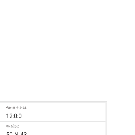
જન્મ સમય:
12:0:0
અક્ષાંશ:
50 N 43