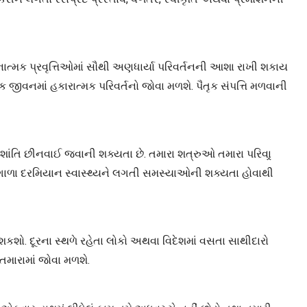
ચનાત્મક પ્રવૃત્તિઓમાં સૌથી અણધાર્યા પરિવર્તનની આશા રાખી શકાય
ીવનમાં હકારાત્મક પરિવર્તનો જોવા મળશે. પૈતૃક સંપત્તિ મળવાની
તિ છીનવાઈ જવાની શક્યતા છે. તમારા શત્રુઓ તમારા પરિવાર્‍
ગાળા દરમિયાન સ્વાસ્થ્યને લગતી સમસ્યાઓની શક્યતા હોવાથી
શકશો. દૂરના સ્થળે રહેતા લોકો અથવા વિદેશમાં વસતા સાથીદારો
મારામાં જોવા મળશે.