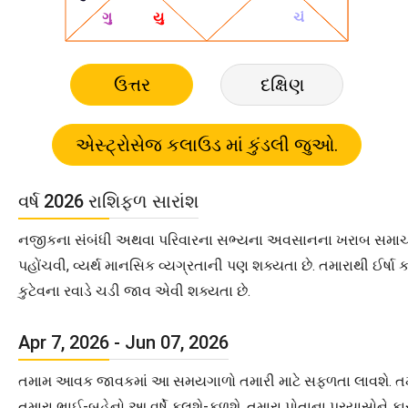
ઉત્તર
દક્ષિણ
વર્ષ 2026 રાશિફળ સારાંશ
નજીકના સંબંધી અથવા પરિવારના સભ્યના અવસાનના ખરાબ સમાચાર મળ
પહોંચવી, વ્યર્થ માનસિક વ્યગ્રતાની પણ શક્યતા છે. તમારાથી ઈર્
કુટેવના રવાડે ચડી જાવ એવી શક્યતા છે.
Apr 7, 2026 - Jun 07, 2026
તમામ આવક જાવકમાં આ સમયગાળો તમારી માટે સફળતા લાવશે. તમારા
તમારા ભાઈ-બહેનો આ વર્ષે ફૂલશે-ફળશે. તમારા પોતાના પ્રયાસોને ક