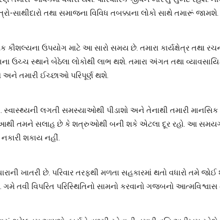
િત્રો-સાથીદારો તથા સમાજના વિવિધ તબક્કાના લોકો સાથે તમારૂં જામશે.
ત્મક કૌશલ્યના ઉપયોગ માટે આ સારો સમય છે. તમારા કાર્યક્ષેત્ર તથા ર
ઉચ્ચ સ્થાને બેઠેલા લોકોથી લાભ થશે. તમારા અંગત તથા વ્યાવસાયિક જ
ને તમારી ઈચ્છાઓ પરિપૂર્ણ થશે.
સ્વાસ્થ્યની લગતી સમસ્યાઓથી પીડાશો અને તેનાથી તમારી માનસિક શાં
છે, આથી તમને સલાહ છે કે શત્રુઓથી બની શકે એટલા દૂર રહો. આ સમય
 નકારી શકાય નહીં.
 વધારાની ખાતરી છે. પરિવાર તરફથી મળતા સહકારમાં થતો વધારો તમે જોઈ 
ે. ગમે તવી વિપરિત પરિસ્થિતિનો સામનો કરવાનો ગજબનો આત્મવિશ્વાસ ત