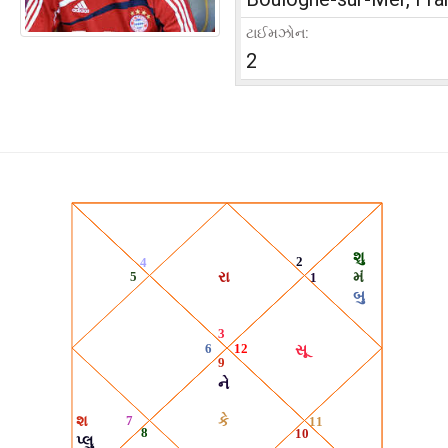
ટાઈમઝોન:
2