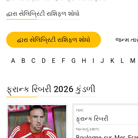
દ્વારા સેલિબ્રિટી રાશિફળ શોધો
દ્વારા સેલિબ્રિટી રાશિફળ શોધો
જન્મ તા
A
B
C
D
E
F
G
H
I
J
K
L
M
ફ્રાન્ક રિબરી 2026 કુંડળી
નામ:
ફ્રાન્ક રિબરી
જન્મનું સ્થળ:
Boulogne-sur-Mer, Fra