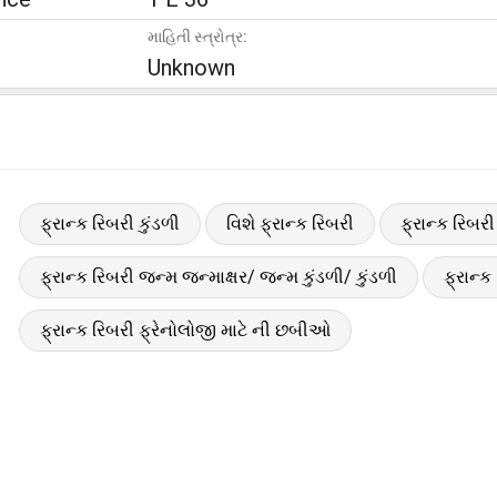
માહિતી સ્ત્રોત્ર:
Unknown
ફ્રાન્ક રિબરી કુંડળી
વિશે ફ્રાન્ક રિબરી
ફ્રાન્ક રિબર
ફ્રાન્ક રિબરી જન્મ જન્માક્ષર/ જન્મ કુંડળી/ કુંડળી
ફ્રાન્ક
ફ્રાન્ક રિબરી ફ્રેનોલોજી માટે ની છબીઓ