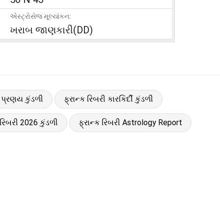
એસ્ટ્રોસેજ મૂલ્યાંકન:
ખરાબ જાણકારી(DD)
ી પ્રણય કુંડળી
ફ્રાન્ક રિબરી કારકિર્દી કુંડળી
 રિબરી 2026 કુંડળી
ફ્રાન્ક રિબરી Astrology Report