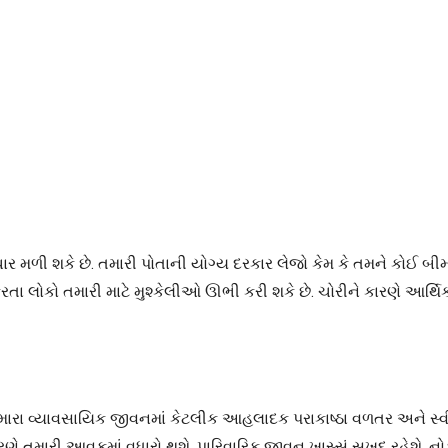
ી શકે છે. તમારી પોતાની યોગ્ય દરકાર લેજો કેમ કે તમને કોઈ બીમાર
ષા કરતા લોકો તમારી માટે મુશ્કેલીઓ ઊભી કરી શકે છે. ચોરીને કારણે 
 વ્યાવસાયિક જીવનમાં કેટલીક આહલાદક પરાકાષ્ઠા વળતર અને સ્વીકૃ
ારણે તમારી આવકમાં વધારો થશે. પારિવારિક જીવન ખાસ્સું સુખદ રહેશે. 