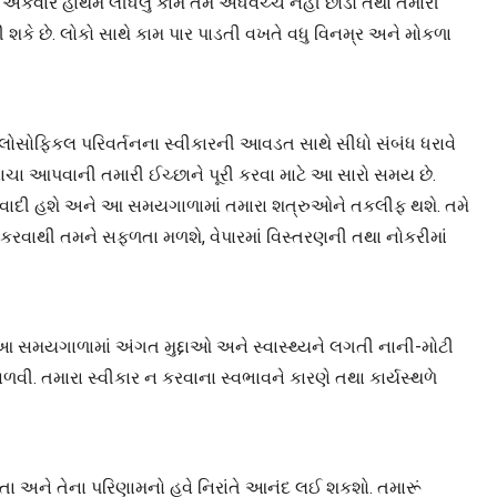
ે, એકવાર હાથમં લીધેલું કામ તમે અધવચ્ચે નહીં છોડો તથા તમારી
 શકે છે. લોકો સાથે કામ પાર પાડતી વખતે વધુ વિનમ્ર અને મોકળા
િલોસોફિકલ પરિવર્તનના સ્વીકારની આવડત સાથે સીધો સંબંધ ધરાવે
નને વાચા આપવાની તમારી ઈચ્છાને પૂરી કરવા માટે આ સારો સમય છે.
ાવાદી હશે અને આ સમયગાળામાં તમારા શત્રુઓને તકલીફ થશે. તમે
કરવાથી તમને સફળતા મળશે, વેપારમાં વિસ્તરણની તથા નોકરીમાં
. આ સમયગાળામાં અંગત મુદ્દાઓ અને સ્વાસ્થ્યને લગતી નાની-મોટી
વી. તમારા સ્વીકાર ન કરવાના સ્વભાવને કારણે તથા કાર્યસ્થળે
અને તેના પરિણામનો હવે નિરાંતે આનંદ લઈ શકશો. તમારૂં