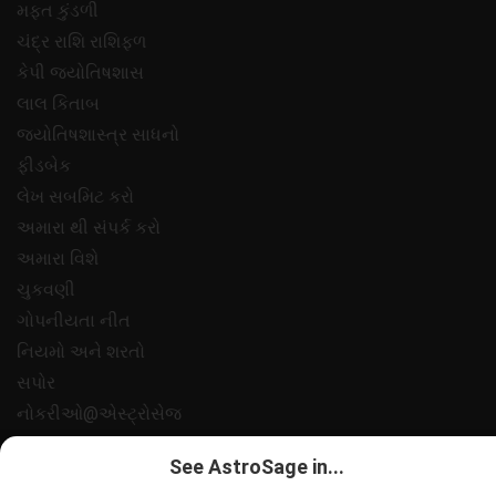
મફ્ત કુંડળી
ચંદ્ર રાશિ રાશિફળ
કેપી જ્યોતિષશાસ
લાલ કિતાબ
જ્યોતિષશાસ્ત્ર સાધનો
ફીડબેક
લેખ સબમિટ કરો
અમારા થી સંપર્ક કરો
અમારા વિશે
ચુકવણી
ગોપનીયતા નીત
નિયમો અને શરતો
સપોર
નોકરીઓ@એસ્ટ્રોસેજ
All copyrights reserved 2025
AstroSage.com
.
See AstroSage in...