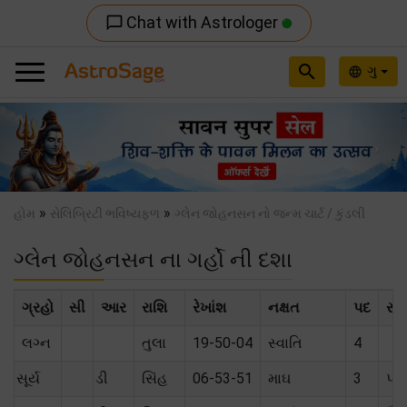
Chat with Astrologer
chat_bubble_outline
search
ગુ
language
Previous
Nex
»
»
હોમ
સેલિબ્રિટી ભવિષ્યફળ
ગ્લેન જોહનસન નો જન્મ ચાર્ટ / કુંડલી
ગ્લેન જોહનસન ના ગર્હો ની દશા
ગ્રહો
સી
આર
રાશિ
રેખાંશ
નક્ષત
પદ
સંબ
લગ્ન
તુલા
19-50-04
સ્વાતિ
4
સૂર્ય
ડી
સિંહ
06-53-51
માઘ
3
પોત