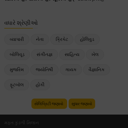
વધારે શ્રેણીઓ
વ્યાપારી
નેતા
ક્રિકેટ
હોલિવુડ
બોલિવૂડ
સંગીતજ્ઞ
સાહિત્ય
ખેલ
મુજરિમ
જ્યોતિષી
ગાયક
વૈજ્ઞાનિક
ફૂટબૉલ
હોકી
સેલિબ્રિટી જણાવો
સુધાર જણાવો
મફ્ત કુંડળી મિલાન