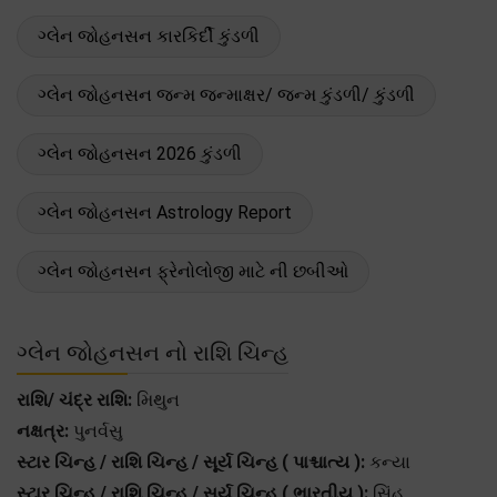
ગ્લેન જોહનસન કારકિર્દી કુંડળી
ગ્લેન જોહનસન જન્મ જન્માક્ષર/ જન્મ કુંડળી/ કુંડળી
ગ્લેન જોહનસન 2026 કુંડળી
ગ્લેન જોહનસન Astrology Report
ગ્લેન જોહનસન ફ્રેનોલોજી માટે ની છબીઓ
ગ્લેન જોહનસન નો રાશિ ચિન્હ
રાશિ/ ચંદ્ર રાશિ:
મિથુન
નક્ષત્ર:
પુનર્વસુ
સ્ટાર ચિન્હ / રાશિ ચિન્હ / સૂર્ય ચિન્હ ( પાશ્ચાત્ય ):
કન્યા
સ્ટાર ચિન્હ / રાશિ ચિન્હ / સૂર્ય ચિન્હ ( ભારતીય ):
સિંહ