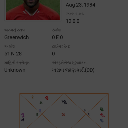
Aug 23, 1984
જન્મ સમય:
12:0:0
જન્મનું સ્થળ:
રેખાંશ:
Greenwich
0 E 0
અક્ષાંશ:
ટાઈમઝોન:
51 N 28
0
માહિતી સ્ત્રોત્ર:
એસ્ટ્રોસેજ મૂલ્યાંકન:
Unknown
ખરાબ જાણકારી(DD)