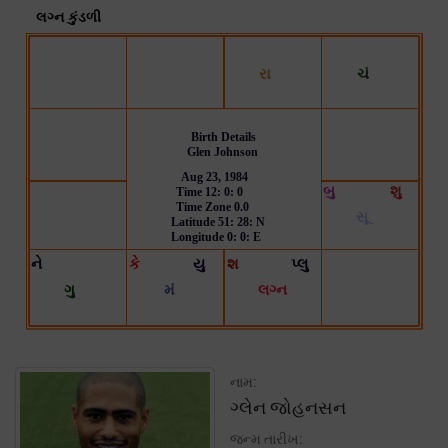
નામ:
ગ્લેન જોહનસન
જન્મ તારીખ: