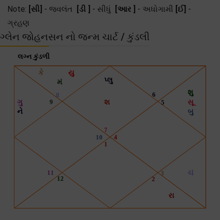
Note:
[સી]
- જ્વલંત
[ડી ]
- સીધું
[આર ]
- અધોગામી
[ઈ]
-
ગ્રહણ
ગ્લેન જોહનસન નો જન્મ ચાર્ટ / કુંડલી