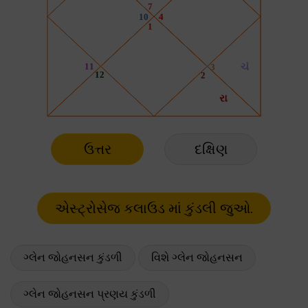
ઉત્તર
દક્ષિણ
ગ્લેન જોહનસન કુંડળી
વિશે ગ્લેન જોહનસન
ગ્લેન જોહનસન પ્રણય કુંડળી