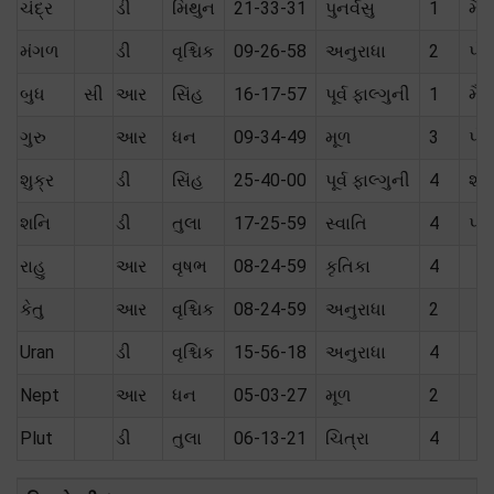
ચંદ્ર
ડી
મિથુન
21-33-31
પુનર્વસુ
1
મૈત્
મંગળ
ડી
વૃશ્ચિક
09-26-58
અનુરાધા
2
પોત
બુધ
સી
આર
સિંહ
16-17-57
પૂર્વ ફાલ્ગુની
1
મૈત્
ગુરુ
આર
ધન
09-34-49
મૂળ
3
પોત
શુક્ર
ડી
સિંહ
25-40-00
પૂર્વ ફાલ્ગુની
4
શત્
શનિ
ડી
તુલા
17-25-59
સ્વાતિ
4
પ્ર
રાહુ
આર
વૃષભ
08-24-59
કૃતિકા
4
કેતુ
આર
વૃશ્ચિક
08-24-59
અનુરાધા
2
Uran
ડી
વૃશ્ચિક
15-56-18
અનુરાધા
4
Nept
આર
ધન
05-03-27
મૂળ
2
Plut
ડી
તુલા
06-13-21
ચિત્રા
4