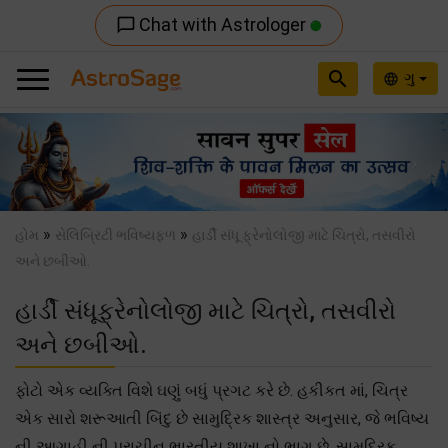
Chat with Astrologer
chat_bubble_outline
search
ગુ
language
Previous
Nex
»
»
હોમ
સેલિબ્રિટી ભવિષ્યફળ
હાર્ડી સંધૂ ફ્રેનોલોજી માટે ચિત્રો, તસવીરો
અને છબીઓ.
હાર્ડી સંધૂફ્રેનોલોજી માટે ચિત્રો, તસવીરો
અને છબીઓ.
ફોટો એક વ્યક્તિ વિશે ઘણું બધું પ્રગટ કરે છે. હકીકત માં, ચિત્ર
એક સારો શરૂઆતી બિંદુ છે સામુદ્રિક શાસ્ત્ર અનુસાર, જે ભવિષ્ય
ની આગાહી ની પ્રાચીન ભારતીય શાખા નો ભાગ છે. સામુદ્રિક