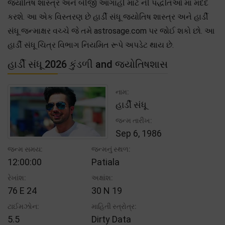
જ્યોતિષ શાસ્ત્ર અને બીજી આગાહી માટે ની પદ્ધતિઓ માં મદદ
કરશે. આ એક વિસ્તરણ છે હાર્ડી સંધૂ જ્યોતિષ શાસ્ત્ર અને હાર્ડી
સંધૂ જન્માક્ષર વચ્ચે જે તમે astrosage.com પર જોઈ શકો છો. આ
હાર્ડી સંધૂ ચિત્ર વિભાગ નિયમિત રૂપે અપડેટ થાય છે.
હાર્ડી સંધૂ 2026 કુંડળી and જ્યોતિષશાસ
નામ:
હાર્ડી સંધૂ
જન્મ તારીખ:
Sep 6, 1986
જન્મ સમય:
જન્મનું સ્થળ:
12:00:00
Patiala
રેખાંશ:
અક્ષાંશ:
76 E 24
30 N 19
ટાઈમઝોન:
માહિતી સ્ત્રોત્ર:
5.5
Dirty Data