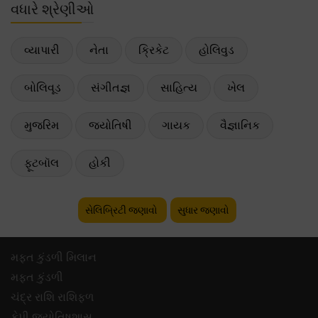
વધારે શ્રેણીઓ
વ્યાપારી
નેતા
ક્રિકેટ
હોલિવુડ
બોલિવૂડ
સંગીતજ્ઞ
સાહિત્ય
ખેલ
મુજરિમ
જ્યોતિષી
ગાયક
વૈજ્ઞાનિક
ફૂટબૉલ
હોકી
સેલિબ્રિટી જણાવો
સુધાર જણાવો
મફ્ત કુંડળી મિલાન
મફ્ત કુંડળી
ચંદ્ર રાશિ રાશિફળ
કેપી જ્યોતિષશાસ