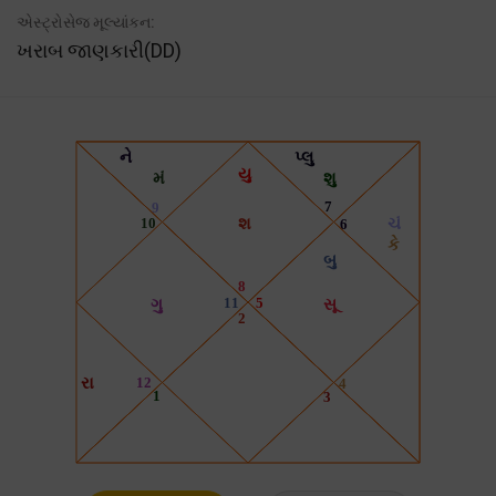
એસ્ટ્રોસેજ મૂલ્યાંકન:
ખરાબ જાણકારી(DD)