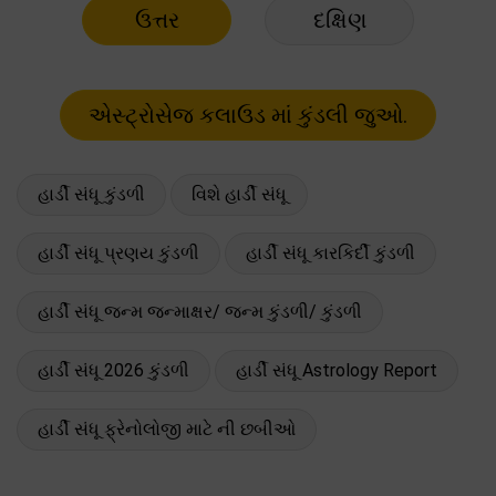
ઉત્તર
દક્ષિણ
હાર્ડી સંધૂ કુંડળી
વિશે હાર્ડી સંધૂ
હાર્ડી સંધૂ પ્રણય કુંડળી
હાર્ડી સંધૂ કારકિર્દી કુંડળી
હાર્ડી સંધૂ જન્મ જન્માક્ષર/ જન્મ કુંડળી/ કુંડળી
હાર્ડી સંધૂ 2026 કુંડળી
હાર્ડી સંધૂ Astrology Report
હાર્ડી સંધૂ ફ્રેનોલોજી માટે ની છબીઓ