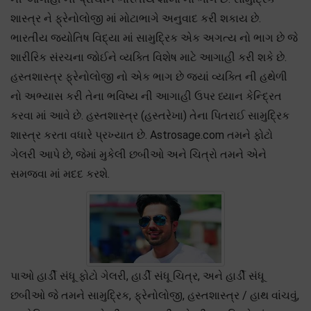
શાસ્ત્ર ને ફ્રેનોલોજી માં મોટાભાગે અનુવાદ કરી શકાય છે.
ભારતીય જ્યોતિષ વિદ્યા માં સામુદ્રિક એક અગત્ય નો ભાગ છે જે
શારીરિક સંરચના જોઈને વ્યક્તિ વિશેષ માટે આગાહી કરી શકે છે.
હસ્તશાસ્ત્ર ફ્રેનોલોજી નો એક ભાગ છે જ્યાં વ્યક્તિ ની હથેળી
નો અભ્યાસ કરી તેના ભવિષ્ય ની આગાહી ઉપર ધ્યાન કેન્દ્રિત
કરવા માં આવે છે. હસ્તશાસ્ત્ર (હસ્તરેખા) તેના પિતરાઈ સામુદ્રિક
શાસ્ત્ર કરતા વધારે પ્રખ્યાત છે. Astrosage.com તમને ફોટો
ગેલરી આપે છે, જેમાં મુકેલી છબીઓ અને ચિત્રો તમને એને
સમજવા માં મદદ કરશે.
પાઓ હાર્ડી સંધૂ ફોટો ગેલરી, હાર્ડી સંધૂ ચિત્ર, અને હાર્ડી સંધૂ
છબીઓ જે તમને સામુદ્રિક, ફ્રેનોલોજી, હસ્તશાસ્ત્ર / હાથ વાંચવું,