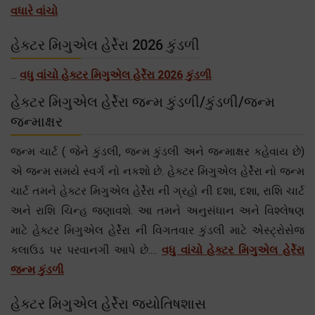
વધારે વાંચો
હેક્ટર મિગુએલ હેર્રેરા 2026 કુંડળી
...
વધુ વાંચો હેક્ટર મિગુએલ હેર્રેરા 2026 કુંડળી
હેક્ટર મિગુએલ હેર્રેરા જન્મ કુંડળી/કુંડળી/જન્મ
જન્માક્ષર
જન્મ ચાર્ટ ( જેને કુંડલી, જન્મ કુંડલી અને જન્માક્ષર કહેવાય છે)
એ જન્મ સમયે સ્વર્ગ નો નકશો છે. હેક્ટર મિગુએલ હેર્રેરા નો જન્મ
ચાર્ટ તમને હેક્ટર મિગુએલ હેર્રેરા ની ગ્રહો ની દશા, દશા, રાશિ ચાર્ટ
અને રાશિ ચિન્હ જણાવશે. આ તમને અનુસંધાન અને વિશ્લેષણ
માટે હેક્ટર મિગુએલ હેર્રેરા ની વિગતવાર કુંડલી માટે એસ્ટ્રોસેજ
કલાઉડ પર પરવાનગી આપે છે....
વધુ વાંચો હેક્ટર મિગુએલ હેર્રેરા
જન્મ કુંડળી
હેક્ટર મિગુએલ હેર્રેરા જ્યોતિષશાસ