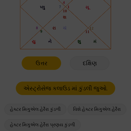
ઉત્તર
દક્ષિણ
હેક્ટર મિગુએલ હેર્રેરા કુંડળી
વિશે હેક્ટર મિગુએલ હેર્રેરા
હેક્ટર મિગુએલ હેર્રેરા પ્રણય કુંડળી