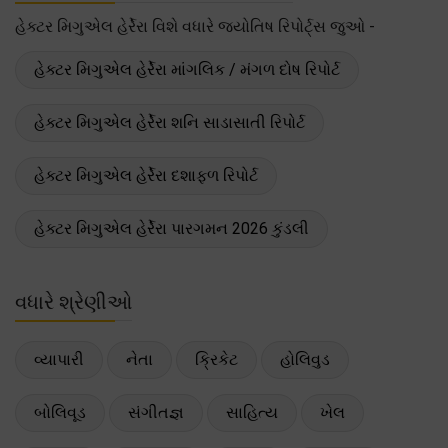
હેક્ટર મિગુએલ હેર્રેરા વિશે વધારે જ્યોતિષ રિપોર્ટ્સ જુઓ -
હેક્ટર મિગુએલ હેર્રેરા માંગલિક / મંગળ દોષ રિપોર્ટ
હેક્ટર મિગુએલ હેર્રેરા શનિ સાડાસાતી રિપોર્ટ
હેક્ટર મિગુએલ હેર્રેરા દશાફળ રિપોર્ટ
હેક્ટર મિગુએલ હેર્રેરા પારગમન 2026 કુંડલી
વધારે શ્રેણીઓ
વ્યાપારી
નેતા
ક્રિકેટ
હોલિવુડ
બોલિવૂડ
સંગીતજ્ઞ
સાહિત્ય
ખેલ