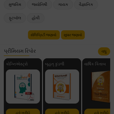
મુજરિમ
જ્યોતિષી
ગાયક
વૈજ્ઞાનિક
ફૂટબૉલ
હોકી
સેલિબ્રિટી જણાવો
સુધાર જણાવો
પ્રીમિયમ રિપોર
વધુ
કોગ્નિએસ્ટ્રો
બૃહત્ કુંડળી
વાર્ષિક કિતાબ
હવે ખરીદો
હવે ખરીદો
હવે ખરીદો