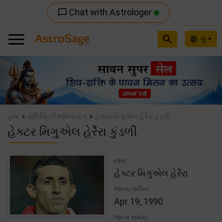
Chat with Astrologer
chat_bubble_outline
search
ગુ
language
Previous
Nex
»
»
હોમ
સેલિબ્રિટી ભવિષ્યફળ
હેક્ટર મિગુએલ હેર્રેરા કુંડળી
હેક્ટર મિગુએલ હેર્રેરા કુંડળી
નામ:
હેક્ટર મિગુએલ હેર્રેરા
જન્મ તારીખ:
Apr 19, 1990
જન્મ સમય: