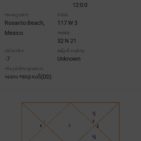
12:0:0
જન્મનું સ્થળ:
રેખાંશ:
Rosarito Beach,
117 W 3
Mexico
અક્ષાંશ:
32 N 21
ટાઈમઝોન:
માહિતી સ્ત્રોત્ર:
-7
Unknown
એસ્ટ્રોસેજ મૂલ્યાંકન:
ખરાબ જાણકારી(DD)