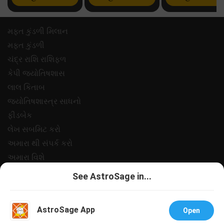
મફ્ત કુંડળી મિલાન
મફ્ત કુંડળી
ચંદ્ર રાશિ રાશિફળ
કેપી જ્યોતિષશાસ
લાલ કિતાબ
જ્યોતિષશાસ્ત્ર સાધનો
ફીડબેક
લેખ સબમિટ કરો
અમારા થી સંપર્ક કરો
અમારા વિશે
ચુકવણી
See AstroSage in...
ગોપનીયતા નીત
નિયમો અને શરતો
AstroSage App
Open
સપોર