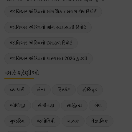
જાવિઅર એક્વિનો માંગલિક / મંગળ દોષ રિપોર્ટ
જાવિઅર એક્વિનો શનિ સાડાસાતી રિપોર્ટ
જાવિઅર એક્વિનો દશાફળ રિપોર્ટ
જાવિઅર એક્વિનો પારગમન 2026 કુંડલી
વધારે શ્રેણીઓ
વ્યાપારી
નેતા
ક્રિકેટ
હોલિવુડ
બોલિવૂડ
સંગીતજ્ઞ
સાહિત્ય
ખેલ
મુજરિમ
જ્યોતિષી
ગાયક
વૈજ્ઞાનિક