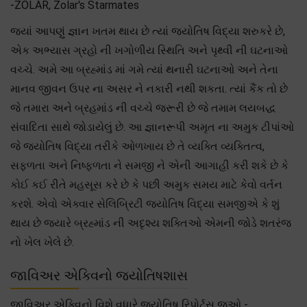
-ZOLAR, Zolar's Starmates
જ્યાં આપણું જ્ઞાન ખતમ થાય છે ત્યાં જ્યોતિષ વિદ્યા શરુકરે છે,
એક અભ્યાસ ગ્રહો ની ખગોળીય સ્થિતિ અને પૃથ્વી ની ઘટનાઓ
વચ્ચે. અમે આ બ્રહ્માંડ માં ગમે ત્યાં થનારી ઘટનાઓ અને તેના
માનવ જીવન ઉપર ના અસર ને નકારી નથી શકતા. ત્યાં કૈંક તો છે
જે તમારા અને બ્રહમાંડ ની વચ્ચે જરૂરી છે જે તમામ લયબદ્ધ
સંવાદિતા સાથે જોડાયેલું છે. આ જ્ઞાનરૂપી અમૃત ના અમુક ટીપાંઓ
જે જ્યોતિષ વિદ્યા તરીકે ઓળખાય છે તે વ્યક્તિ વ્યક્તિત્વ,
સફળતા અને નિષ્ફળતા ને સમજી ને એની આગાહી કરી શકે છે કે
કોઈ કઈ રીતે મહસૂસ કરે છે કે પછી અમુક સમય માટે કેવો વર્તન
કરશે. એવો એક્વાર સેલિબ્રિટી જ્યોતિષ વિદ્યા સમજીએ કે શું
થાય છે જયારે બ્રહ્માંડ ની અદૃશ્ય શક્તિઓ એમની જોડે શતરંજ
નો ખેલ ખેલે છે.
જાવિઅર એક્વિનો જ્યોતિષશાસ
જાવિઅર એક્વિનો વિશે વધારે જ્યોતિષ રિપોર્ટ્સ જુઓ -