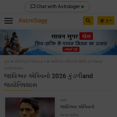
Chat with Astrologer
chat_bubble_outline
search
ગુ
language
Previous
Nex
»
»
હોમ
સેલિબ્રિટી ભવિષ્યફળ
જાવિઅર એક્વિનો 2026 કુંડળીand
જ્યોતિષશાસ
જાવિઅર એક્વિનો 2026 કુંડળીand
જ્યોતિષશાસ
નામ:
જાવિઅર એક્વિનો
જન્મ તારીખ: