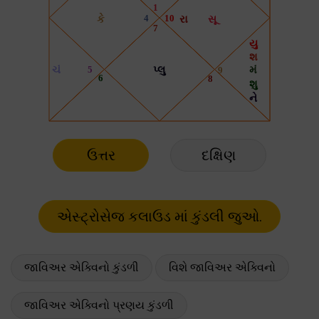
ઉત્તર
દક્ષિણ
જાવિઅર એક્વિનો કુંડળી
વિશે જાવિઅર એક્વિનો
જાવિઅર એક્વિનો પ્રણય કુંડળી