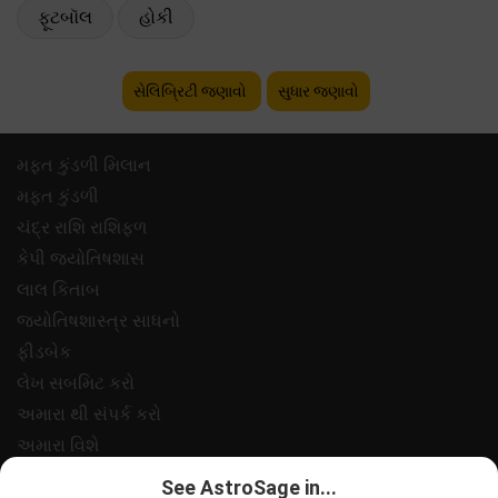
ફૂટબૉલ
હોકી
સેલિબ્રિટી જણાવો
સુધાર જણાવો
મફ્ત કુંડળી મિલાન
મફ્ત કુંડળી
ચંદ્ર રાશિ રાશિફળ
કેપી જ્યોતિષશાસ
લાલ કિતાબ
જ્યોતિષશાસ્ત્ર સાધનો
ફીડબેક
લેખ સબમિટ કરો
અમારા થી સંપર્ક કરો
અમારા વિશે
ચુકવણી
See AstroSage in...