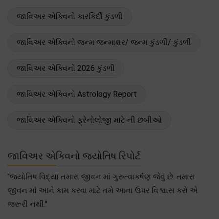
જાવિઅર એક્વિનો કારકિર્દી કુંડળી
જાવિઅર એક્વિનો જન્મ જન્માક્ષર/ જન્મ કુંડળી/ કુંડળી
જાવિઅર એક્વિનો 2026 કુંડળી
જાવિઅર એક્વિનો Astrology Report
જાવિઅર એક્વિનો ફ્રેનોલોજી માટે ની છબીઓ
જાવિઅર એક્વિનો જ્યોતિષ રિપોર્ટ
"જ્યોતિષ વિદ્યા તમારા જીવન માં ગુરુત્વાકર્ષણ જેવું છે. તમારા
જીવન માં આને કામ કરવા માટે તમે આના ઉપર વિશ્વાસ કરો એ
જરૂરી નથી."