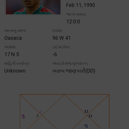
Feb 11, 1990
જન્મ સમય:
12:0:0
જન્મનું સ્થળ:
રેખાંશ:
Oaxaca
96 W 41
અક્ષાંશ:
ટાઈમઝોન:
17 N 5
-6
માહિતી સ્ત્રોત્ર:
એસ્ટ્રોસેજ મૂલ્યાંકન:
Unknown
ખરાબ જાણકારી(DD)