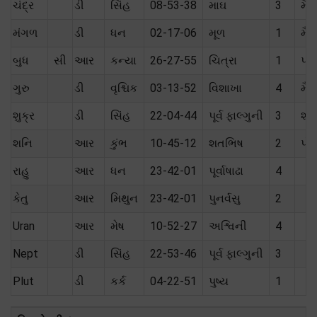
ચંદ્ર
ડી
સિંહ
08-53-38
માઘ
3
મૈત્
મંગળ
ડી
ધન
02-17-06
મૂળ
1
મૈત્
બુધ
સી
આર
કન્યા
26-27-55
ચિત્રા
1
પ્ર
ગુરુ
ડી
વૃશ્ચિક
03-13-52
વિશાખા
4
મૈત્
શુક્ર
ડી
સિંહ
22-04-44
પૂર્વ ફાલ્ગુની
3
શત્
શનિ
આર
કુંભ
10-45-12
શતભિષ
2
પોત
રાહુ
આર
ધન
23-42-01
પૂર્વાષાઢા
4
કેતુ
આર
મિથુન
23-42-01
પુનર્વસુ
2
Uran
આર
મેષ
10-52-27
અશ્વિની
4
Nept
ડી
સિંહ
22-53-46
પૂર્વ ફાલ્ગુની
3
Plut
ડી
કર્ક
04-22-51
પુષ્ય
1