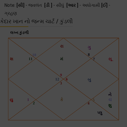
Note:
[સી]
- જ્વલંત
[ડી ]
- સીધું
[આર ]
- અધોગામી
[ઈ]
-
ગ્રહણ
કેદાર ખાન નો જન્મ ચાર્ટ / કુંડલી