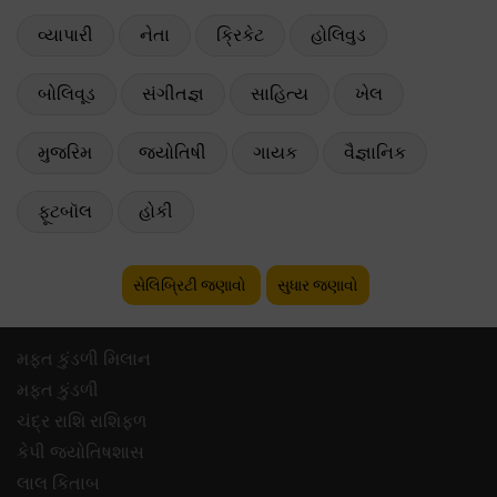
વ્યાપારી
નેતા
ક્રિકેટ
હોલિવુડ
બોલિવૂડ
સંગીતજ્ઞ
સાહિત્ય
ખેલ
મુજરિમ
જ્યોતિષી
ગાયક
વૈજ્ઞાનિક
ફૂટબૉલ
હોકી
સેલિબ્રિટી જણાવો
સુધાર જણાવો
મફ્ત કુંડળી મિલાન
મફ્ત કુંડળી
ચંદ્ર રાશિ રાશિફળ
કેપી જ્યોતિષશાસ
લાલ કિતાબ