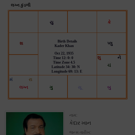
નામ:
કેદાર ખાન
જન્મ તારીખ: