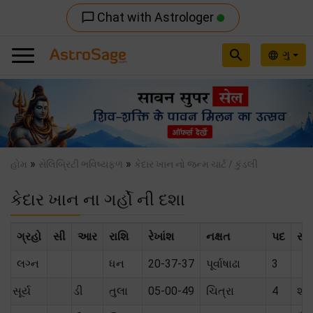
Chat with Astrologer
chat_bubble_outline
search
ગુ
language
Previous
Nex
»
»
હોમ
સેલિબ્રિટી ભવિષ્યફળ
કેદાર ખાન નો જન્મ ચાર્ટ / કુંડલી
કેદાર ખાન ના ગર્હો ની દશા
ગ્રહો
સી
આર
રાશિ
રેખાંશ
નક્ષત
પદ
સંબ
લગ્ન
ધન
20-37-37
પૂર્વાષાઢા
3
સૂર્ય
ડી
તુલા
05-00-49
ચિત્રા
4
શક