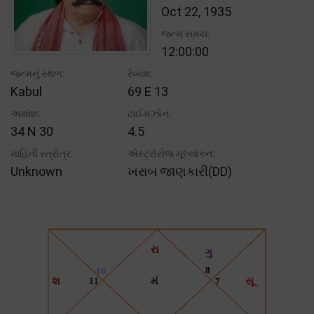
Oct 22, 1935
જન્મ સમય:
12:00:00
જન્મનું સ્થળ:
રેખાંશ:
Kabul
69 E 13
અક્ષાંશ:
ટાઈમઝોન:
34 N 30
4.5
માહિતી સ્ત્રોત્ર:
એસ્ટ્રોસેજ મૂલ્યાંકન:
Unknown
ખરાબ જાણકારી(DD)