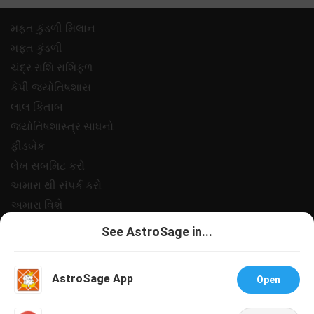
મફ્ત કુંડળી મિલાન
મફ્ત કુંડળી
ચંદ્ર રાશિ રાશિફળ
કેપી જ્યોતિષશાસ
લાલ કિતાબ
જ્યોતિષશાસ્ત્ર સાધનો
ફીડબેક
લેખ સબમિટ કરો
અમારા થી સંપર્ક કરો
અમારા વિશે
ચુકવણી
See AstroSage in...
ગોપનીયતા નીત
નિયમો અને શરતો
AstroSage App
Open
સપોર
નોકરીઓ@એસ્ટ્રોસેજ