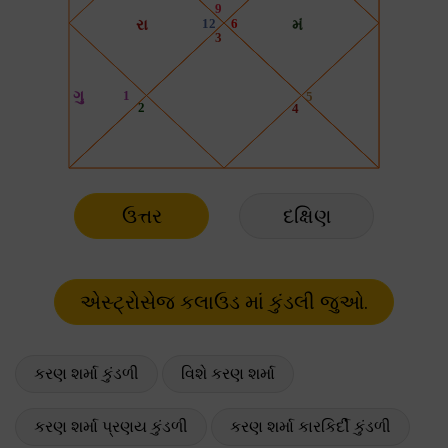
ઉત્તર
દક્ષિણ
કરણ શર્મા કુંડળી
વિશે કરણ શર્મા
કરણ શર્મા પ્રણય કુંડળી
કરણ શર્મા કારકિર્દી કુંડળી