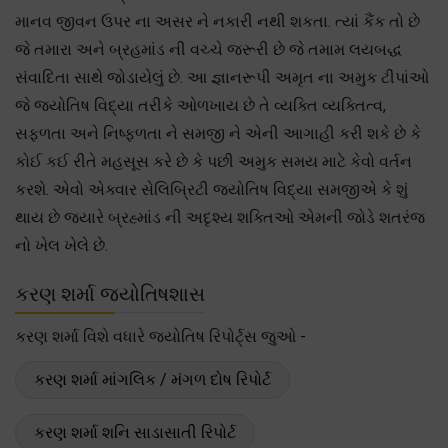
માનવ જીવન ઉપર ના અસર ને નકારી નથી શકતા. ત્યાં કૈંક તો છે
જે તમારા અને બ્રહમાંડ ની વચ્ચે જરૂરી છે જે તમામ લયબદ્ધ
સંવાદિતા સાથે જોડાયેલું છે. આ જ્ઞાનરૂપી અમૃત ના અમુક ટીપાંઓ
જે જ્યોતિષ વિદ્યા તરીકે ઓળખાય છે તે વ્યક્તિ વ્યક્તિત્વ,
સફળતા અને નિષ્ફળતા ને સમજી ને એની આગાહી કરી શકે છે કે
કોઈ કઈ રીતે મહસૂસ કરે છે કે પછી અમુક સમય માટે કેવો વર્તન
કરશે. એવો એક્વાર સેલિબ્રિટી જ્યોતિષ વિદ્યા સમજીએ કે શું
થાય છે જયારે બ્રહ્માંડ ની અદૃશ્ય શક્તિઓ એમની જોડે શતરંજ
નો ખેલ ખેલે છે.
કરણ શર્મા જ્યોતિષશાસ
કરણ શર્મા વિશે વધારે જ્યોતિષ રિપોર્ટ્સ જુઓ -
કરણ શર્મા માંગલિક / મંગળ દોષ રિપોર્ટ
કરણ શર્મા શનિ સાડાસાતી રિપોર્ટ