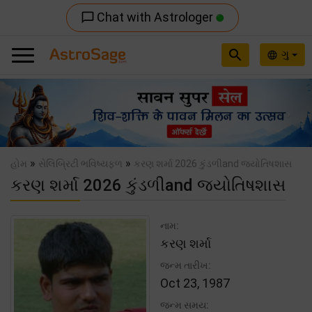
Chat with Astrologer
chat_bubble_outline
search
ગુ
language
Previous
Nex
»
»
હોમ
સેલિબ્રિટી ભવિષ્યફળ
કરણ શર્મા 2026 કુંડળીand જ્યોતિષશાસ
કરણ શર્મા 2026 કુંડળીand જ્યોતિષશાસ
નામ:
કરણ શર્મા
જન્મ તારીખ:
Oct 23, 1987
જન્મ સમય: