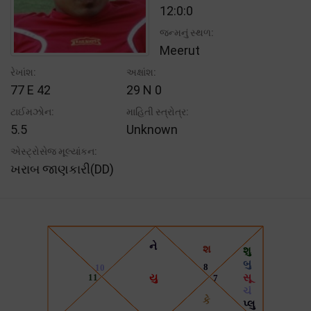
12:0:0
જન્મનું સ્થળ:
Meerut
રેખાંશ:
અક્ષાંશ:
77 E 42
29 N 0
ટાઈમઝોન:
માહિતી સ્ત્રોત્ર:
5.5
Unknown
એસ્ટ્રોસેજ મૂલ્યાંકન:
ખરાબ જાણકારી(DD)