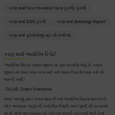
કરણ શર્મા જન્મ જન્માક્ષર/ જન્મ કુંડળી/ કુંડળી
કરણ શર્મા 2026 કુંડળી
કરણ શર્મા Astrology Report
કરણ શર્મા ફ્રેનોલોજી માટે ની છબીઓ
કરણ શર્મા જ્યોતિષ રિપોર્ટ
"જ્યોતિષ વિદ્યા તમારા જીવન માં ગુરુત્વાકર્ષણ જેવું છે. તમારા
જીવન માં આને કામ કરવા માટે તમે આના ઉપર વિશ્વાસ કરો એ
જરૂરી નથી."
-ZOLAR, Zolar's Starmates
જ્યાં આપણું જ્ઞાન ખતમ થાય છે ત્યાં જ્યોતિષ વિદ્યા શરુકરે છે,
એક અભ્યાસ ગ્રહો ની ખગોળીય સ્થિતિ અને પૃથ્વી ની ઘટનાઓ
વચ્ચે. અમે આ બ્રહ્માંડ માં ગમે ત્યાં થનારી ઘટનાઓ અને તેના