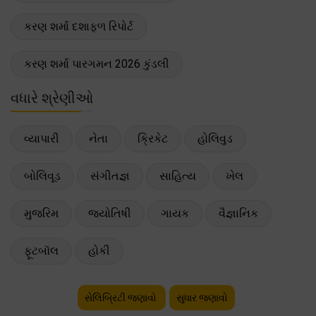
કરણ શર્મા દશાફળ રિપોર્ટ
કરણ શર્મા પારગમન 2026 કુંડલી
વધારે શ્રેણીઓ
વ્યાપારી
નેતા
ક્રિકેટ
હોલિવુડ
બોલિવૂડ
સંગીતજ્ઞ
સાહિત્ય
ખેલ
મુજરિમ
જ્યોતિષી
ગાયક
વૈજ્ઞાનિક
ફૂટબૉલ
હોકી
સેલિબ્રિટી જણાવો
સુધાર જણાવો