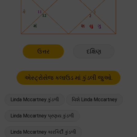
ઉત્તર
દક્ષિણ
Linda Mccartney કુંડળી
વિશે Linda Mccartney
Linda Mccartney પ્રણય કુંડળી
Linda Mccartney કારકિર્દી કુંડળી