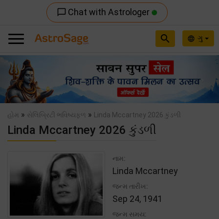
Chat with Astrologer
chat_bubble_outline
search
ગુ
language
Previous
Nex
»
»
હોમ
સેલિબ્રિટી ભવિષ્યફળ
Linda Mccartney 2026 કુંડળી
Linda Mccartney 2026 કુંડળી
નામ:
Linda Mccartney
જન્મ તારીખ:
Sep 24, 1941
જન્મ સમય: