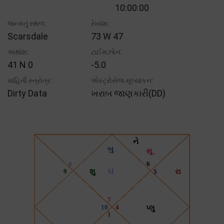
10:00:00
જન્મનું સ્થળ:
રેખાંશ:
Scarsdale
73 W 47
અક્ષાંશ:
ટાઈમઝોન:
41 N 0
-5.0
માહિતી સ્ત્રોત્ર:
એસ્ટ્રોસેજ મૂલ્યાંકન:
Dirty Data
ખરાબ જાણકારી(DD)