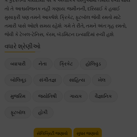
કે કુદરતના કાયદાથી પર કે અલૌકિક વસ્તુઓમાં તમારી રુચી થાય
તો તે આશ્ચર્યજનક નહીં ગણાય. જમીનની, દરિયાઈ કે હવાઈ
મુસાફરી પણ તમને આકર્ષશે. ક્રિકેટ, ફૂટબૉલ જેવી રમતો માટે
તમારી પાસે ઓછો સમય રહેશે. ગમે તે રીતે, તમને અંત:ગૃહ રમતો,
જેવી કે ટેબલ-ટેનિસ, કૅરમ, બૅડમિંટન ઇત્યાદિમાં રુચી હશે.
વધારે શ્રેણીઓ
વ્યાપારી
નેતા
ક્રિકેટ
હોલિવુડ
બોલિવૂડ
સંગીતજ્ઞ
સાહિત્ય
ખેલ
મુજરિમ
જ્યોતિષી
ગાયક
વૈજ્ઞાનિક
ફૂટબૉલ
હોકી
સેલિબ્રિટી જણાવો
સુધાર જણાવો