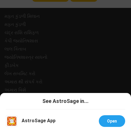
મફ્ત કુંડળી મિલાન
મફ્ત કુંડળી
ચંદ્ર રાશિ રાશિફળ
કેપી જ્યોતિષશાસ
લાલ કિતાબ
જ્યોતિષશાસ્ત્ર સાધનો
ફીડબેક
લેખ સબમિટ કરો
અમારા થી સંપર્ક કરો
અમારા વિશે
ચુકવણી
See AstroSage in...
ગોપનીયતા નીત
નિયમો અને શરતો
AstroSage App
Open
સપોર
નોકરીઓ@એસ્ટ્રોસેજ