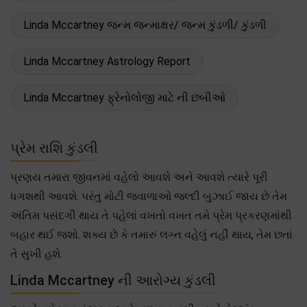
Linda Mccartney જન્મ જન્માક્ષર/ જન્મ કુંડળી/ કુંડળી
Linda Mccartney Astrology Report
Linda Mccartney ફ્રેનોલોજી માટે ની છબીઓ
પ્રેમ રાશિ કુંડલી
પ્રણય તમારા જીવનમાં વહેલો આવશે અને આવશે ત્યારે પૂરી
ધગશથી આવશે. પરંતુ મોટી જ્વાળાઓ જલ્દી બુઝાઈ જાય છે તેમ
અંતિમ પસંદગી થાય તે પહેલાં વખતો વખત તમે પ્રેમ પ્રકરણમાંથી
બહાર થઈ જશો. શક્ય છે કે તમારું લગ્ન વહેલું નહીં થાય, તેમ છતાં
તે સુખી હશે.
Linda Mccartney ની આરોગ્ય કુંડલી