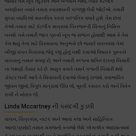
જ્યારે તમે ખૂબ તંદુરસ્ત અને બળવાન નથી, ત્યારે કેટલાંક
કારણોસર તમારે તમારા સ્વાસ્થ્યની કાળજી લેવી જોઈએ. તમારી
મુખ્ય વ્યાધિઓ વાસ્તવિક કરતાં કાલ્પનિક વધારે હશે. તેમ છતાં
તેઓ તમારા માટે કેટલીક માત્રામાં બિનજરૂરી ચિંતાનું નિમિત્ત
બનશે. તમે તમારી જાત પ્રત્યે ખૂબ જ સભાન હોવાથી આમ કે તેમ
કેમ થયું તેના માટે વિસ્મયતા અનુભવો છો જ્યારે વાસ્તવમાં તેમાં
બીજી વખત વિચારવા જેવું કશું હોતું નથી. દવાઓ વિષયક પુસ્તકો
વાંચવાનું તમારું વલણ છે, અને તમારી કલ્પના શક્તિ દારુણ બિમારી
ના લક્ષણો તૈયાર કરે છે. અમુક વખતે તમને ગળાની બિમારી થશે.
ડૉક્ટર લખી આપે તે સિવાયની દવાઓ લેવાનું ટાળશો. સ્વાભાવિક
જીવન જીવો, વિપુલ માત્રામાં ઊંઘ લો, પૂરતી કસરત કરો અને વિવેક
રાખી ને ખોરાક લો.
Linda Mccartney ની પસંદગી કુંડલી
વાંચન, ચિત્રકામ, નાટક અને આવાં કલા અને સાહિત્યિક
આનંદપ્રમોદો તમારા મગજનો કબજો લેશે. એકાએક આધ્યાત્મમાં