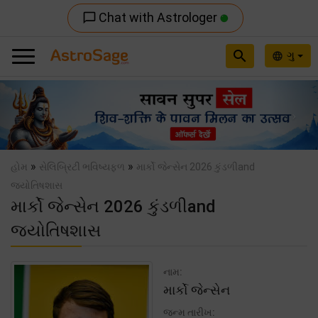
Chat with Astrologer
chat_bubble_outline
search
ગુ
language
Previous
Nex
»
»
હોમ
સેલિબ્રિટી ભવિષ્યફળ
માર્કો જેન્સેન 2026 કુંડળીand
જ્યોતિષશાસ
માર્કો જેન્સેન 2026 કુંડળીand
જ્યોતિષશાસ
નામ:
માર્કો જેન્સેન
જન્મ તારીખ: