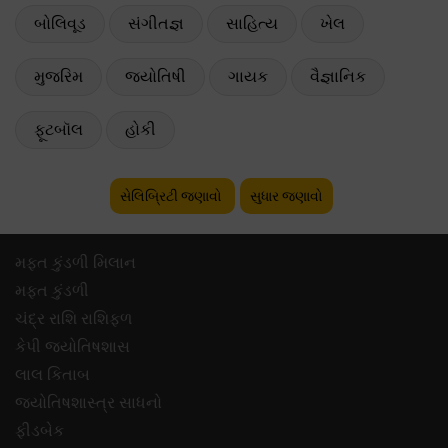
બોલિવૂડ
સંગીતજ્ઞ
સાહિત્ય
ખેલ
મુજરિમ
જ્યોતિષી
ગાયક
વૈજ્ઞાનિક
ફૂટબૉલ
હોકી
સેલિબ્રિટી જણાવો
સુધાર જણાવો
મફ્ત કુંડળી મિલાન
મફ્ત કુંડળી
ચંદ્ર રાશિ રાશિફળ
કેપી જ્યોતિષશાસ
લાલ કિતાબ
જ્યોતિષશાસ્ત્ર સાધનો
ફીડબેક