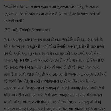
"જ્યોતિષ વિદ્યા તમારા જીવન માં ગુરુત્વાકર્ષણ જેવું છે. તમારા
જીવન માં આને કામ કરવા માટે તમે આના ઉપર વિશ્વાસ કરો એ
જરૂરી નથી."
-ZOLAR, Zolar's Starmates
જ્યાં આપણું જ્ઞાન ખતમ થાય છે ત્યાં જ્યોતિષ વિદ્યા શરુકરે છે,
એક અભ્યાસ ગ્રહો ની ખગોળીય સ્થિતિ અને પૃથ્વી ની ઘટનાઓ
વચ્ચે. અમે આ બ્રહ્માંડ માં ગમે ત્યાં થનારી ઘટનાઓ અને તેના
માનવ જીવન ઉપર ના અસર ને નકારી નથી શકતા. ત્યાં કૈંક તો છે
જે તમારા અને બ્રહમાંડ ની વચ્ચે જરૂરી છે જે તમામ લયબદ્ધ
સંવાદિતા સાથે જોડાયેલું છે. આ જ્ઞાનરૂપી અમૃત ના અમુક ટીપાંઓ
જે જ્યોતિષ વિદ્યા તરીકે ઓળખાય છે તે વ્યક્તિ વ્યક્તિત્વ,
સફળતા અને નિષ્ફળતા ને સમજી ને એની આગાહી કરી શકે છે કે
કોઈ કઈ રીતે મહસૂસ કરે છે કે પછી અમુક સમય માટે કેવો વર્તન
કરશે. એવો એક્વાર સેલિબ્રિટી જ્યોતિષ વિદ્યા સમજીએ કે શું
થાય છે જયારે બ્રહ્માંડ ની અદૃશ્ય શક્તિઓ એમની જોડે શતરંજ