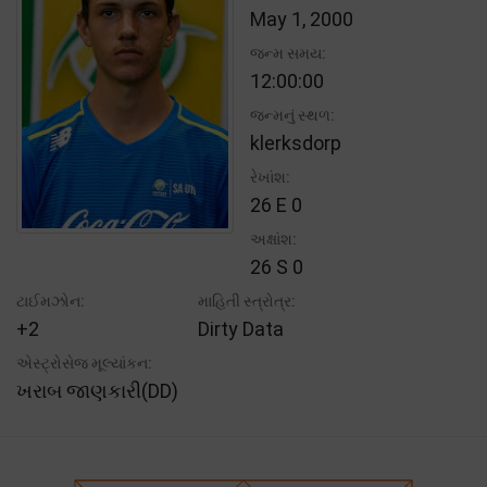
May 1, 2000
જન્મ સમય:
12:00:00
જન્મનું સ્થળ:
klerksdorp
રેખાંશ:
26 E 0
અક્ષાંશ:
26 S 0
ટાઈમઝોન:
માહિતી સ્ત્રોત્ર:
+2
Dirty Data
એસ્ટ્રોસેજ મૂલ્યાંકન:
ખરાબ જાણકારી(DD)