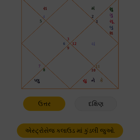
ઉત્તર
દક્ષિણ