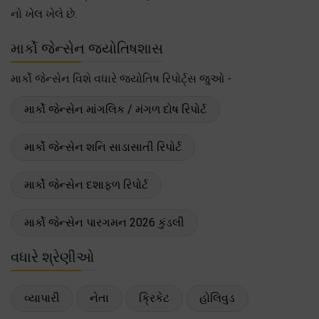
નો ખેલ ખેલે છે.
માર્કો જેન્સેન જ્યોતિષશાસ
માર્કો જેન્સેન વિશે વધારે જ્યોતિષ રિપોર્ટ્સ જુઓ -
માર્કો જેન્સેન માંગલિક / મંગળ દોષ રિપોર્ટ
માર્કો જેન્સેન શનિ સાડાસાતી રિપોર્ટ
માર્કો જેન્સેન દશાફળ રિપોર્ટ
માર્કો જેન્સેન પારગમન 2026 કુંડલી
વધારે શ્રેણીઓ
વ્યાપારી
નેતા
ક્રિકેટ
હોલિવુડ