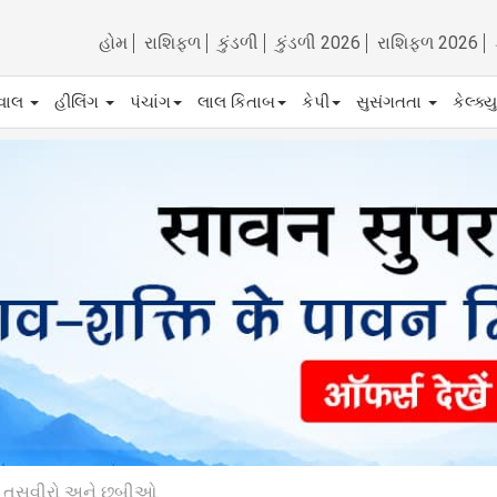
હોમ
રાશિફળ
કુંડળી
કુંડળી 2026
રાશિફળ 2026
ેવાલ
હીલિંગ
પંચાંગ
લાલ કિતાબ
કેપી
સુસંગતતા
કેલ્ક્
રો, તસવીરો અને છબીઓ.