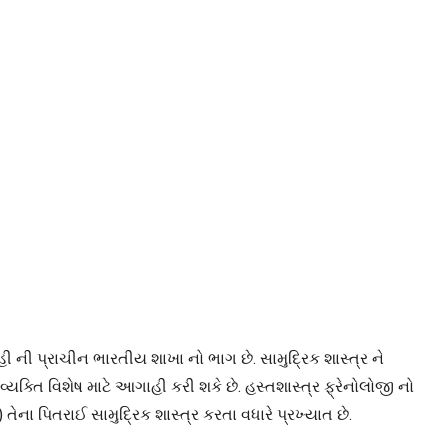
હી ની પ્રાચીન ભારતીય શાખા નો ભાગ છે. સામુદ્રિક શાસ્ત્ર ને
યક્તિ વિશેષ માટે આગાહી કરી શકે છે. હસ્તશાસ્ત્ર ફ્રેનોલોજી નો
ેના પિતરાઈ સામુદ્રિક શાસ્ત્ર કરતા વધારે પ્રખ્યાત છે.