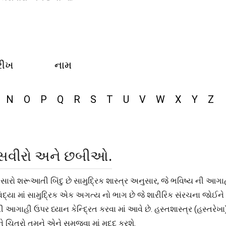
રીખ
નામ
N
O
P
Q
R
S
T
U
V
W
X
Y
Z
, તસવીરો અને છબીઓ.
એક સારો શરૂઆતી બિંદુ છે સામુદ્રિક શાસ્ત્ર અનુસાર, જે ભવિષ્ય ની આગા
દ્યા માં સામુદ્રિક એક અગત્ય નો ભાગ છે જે શારીરિક સંરચના જોઈને વ્
ગાહી ઉપર ધ્યાન કેન્દ્રિત કરવા માં આવે છે. હસ્તશાસ્ત્ર (હસ્તરેખા) ત
ે ચિત્રો તમને એને સમજવા માં મદદ કરશે.