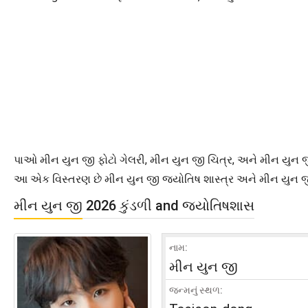
પાઓ મીન યુન જી ફોટો ગેલરી, મીન યુન જી ચિત્ર, અને મીન યુન જી 
આ એક વિસ્તરણ છે મીન યુન જી જ્યોતિષ શાસ્ત્ર અને મીન યુન જી
મીન યુન જી 2026 કુંડળી and જ્યોતિષશાસ
નામ:
મીન યુન જી
જન્મનું સ્થળ: