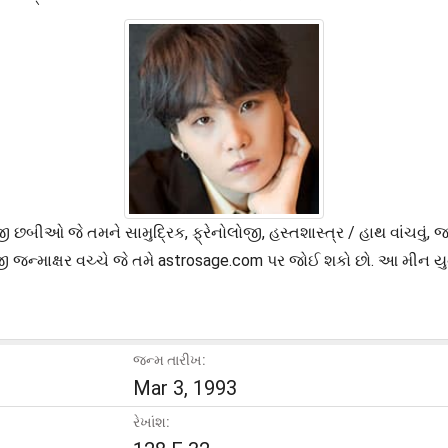
છબીઓ જે તમને સામુદ્રિક, ફ્રેનોલોજી, હસ્તશાસ્ત્ર / હાથ વાંચવું, 
 જન્માક્ષર વચ્ચે જે તમે astrosage.com પર જોઈ શકો છો. આ મીન યુ
જન્મ તારીખ:
Mar 3, 1993
રેખાંશ: