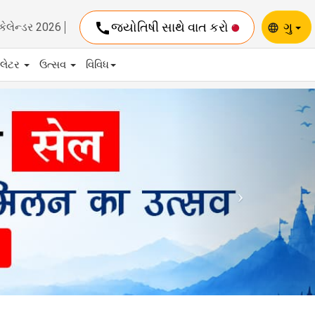
call
જ્યોતિષી સાથે વાત કરો
ગુ
કેલેન્ડર 2026
language
યુલેટર
ઉત્સવ
વિવિધ
Next