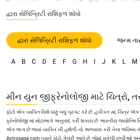
દ્વારા સેલિબ્રિટી રાશિફળ શોધો
દ્વારા સેલિબ્રિટી રાશિફળ શોધો
જન્મ તા
A
B
C
D
E
F
G
H
I
J
K
L
M
મીન યુન જીફ્રેનોલોજી માટે ચિત્રો
ફોટો એક વ્યક્તિ વિશે ઘણું બધું પ્રગટ કરે છે. હકીકત માં, ચિત્ર 
ફ્રેનોલોજી માં મોટાભાગે અનુવાદ કરી શકાય છે. ભારતીય જ્યોતિષ વિ
એક ભાગ છે જ્યાં વ્યક્તિ ની હથેળી નો અભ્યાસ કરી તેના ભવિષ્ય ની આ
Astrosage.com તમને ફોટો ગેલરી આપે છે, જેમાં મુકેલી છબીઓ અન