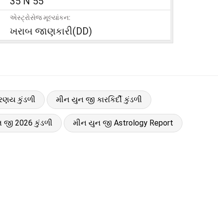
35 N 55
એસ્ટ્રોસેજ મૂલ્યાંકન:
ખરાબ જાણકારી(DD)
રણય કુંડળી
મીન યુન જી કારકિર્દી કુંડળી
 જી 2026 કુંડળી
મીન યુન જી Astrology Report