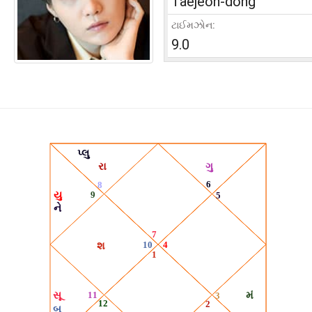
Taejeon-dong
ટાઈમઝોન:
9.0