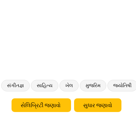
સંગીતજ્ઞ
સાહિત્ય
ખેલ
મુજરિમ
જ્યોતિષી
સેલિબ્રિટી જણાવો
સુધાર જણાવો