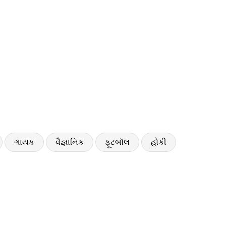
ગાયક
વૈજ્ઞાનિક
ફૂટબૉલ
હોકી