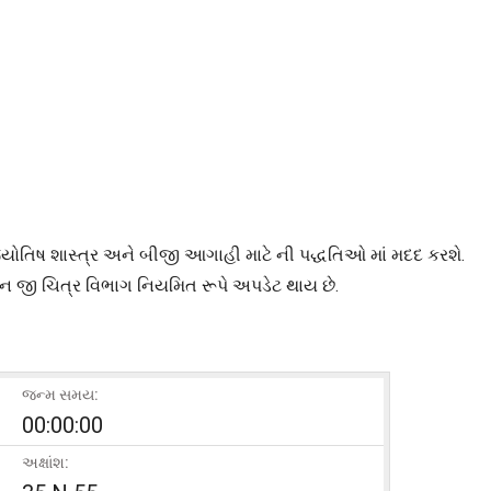
જ્યોતિષ શાસ્ત્ર અને બીજી આગાહી માટે ની પદ્ધતિઓ માં મદદ કરશે.
ન જી ચિત્ર વિભાગ નિયમિત રૂપે અપડેટ થાય છે.
જન્મ સમય:
00:00:00
અક્ષાંશ: