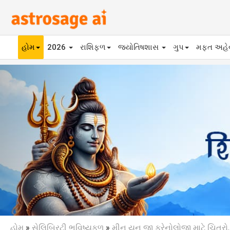
હોમ
2026
રાશિફળ
જ્યોતિષશાસ
ગુપ
મફ્ત અહ
Previous
હોમ
»
સેલિબ્રિટી ભવિષ્યફળ
»
મીન યુન જી ફ્રેનોલોજી માટે ચિત્