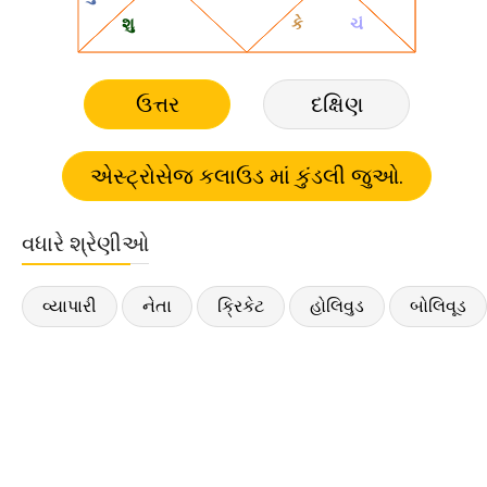
ઉત્તર
દક્ષિણ
વધારે શ્રેણીઓ
વ્યાપારી
નેતા
ક્રિકેટ
હોલિવુડ
બોલિવૂડ