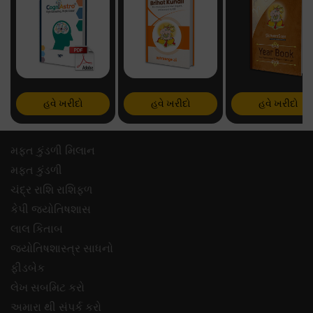
હવે ખરીદો
હવે ખરીદો
હવે ખરીદો
મફ્ત કુંડળી મિલાન
મફ્ત કુંડળી
ચંદ્ર રાશિ રાશિફળ
કેપી જ્યોતિષશાસ
લાલ કિતાબ
જ્યોતિષશાસ્ત્ર સાધનો
ફીડબેક
લેખ સબમિટ કરો
અમારા થી સંપર્ક કરો