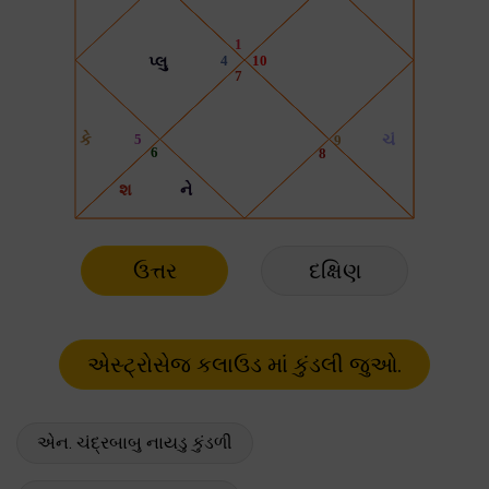
ઉત્તર
દક્ષિણ
એન. ચંદ્રબાબુ નાયડુ કુંડળી