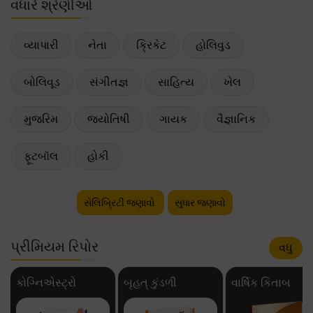
વધારે શ્રેણીઓ
વ્યાપારી
નેતા
ક્રિકેટ
હોલિવુડ
બોલિવૂડ
સંગીતજ્ઞ
સાહિત્ય
ખેલ
મુજરિમ
જ્યોતિષી
ગાયક
વૈજ્ઞાનિક
ફૂટબૉલ
હોકી
સેલિબ્રિટી જણાવો
સુધાર જણાવો
પ્રીમિયમ રિપોર
વધુ
કોગ્નિએસ્ટ્રો
બૃહત્ કુંડળી
વાર્ષિક કિતાબ