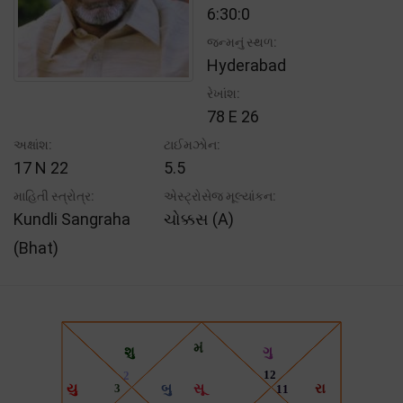
6:30:0
જન્મનું સ્થળ:
Hyderabad
રેખાંશ:
78 E 26
અક્ષાંશ:
ટાઈમઝોન:
17 N 22
5.5
માહિતી સ્ત્રોત્ર:
એસ્ટ્રોસેજ મૂલ્યાંકન:
Kundli Sangraha
ચોક્કસ (A)
(Bhat)