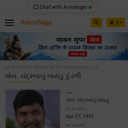
Chat with Astrologer
chat_bubble_outline
search
ગુ
language
Previous
Nex
»
»
હોમ
સેલિબ્રિટી ભવિષ્યફળ
એન. ચંદ્રબાબુ નાયડુ કુંડળી
એન. ચંદ્રબાબુ નાયડુ કુંડળી
નામ:
એન. ચંદ્રબાબુ નાયડુ
જન્મ તારીખ:
Apr 27, 1951
જન્મ સમય: