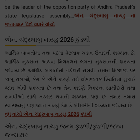
be the leader of the opposition party of Andhra Pradesh’s
state legislative assembly....
એન. ચંદ્રબાબુ નાયડુ ના
જન્માક્ષર વિશે વધારે વાંચો
એન. ચંદ્રબાબુ નાયડુ 2026 કુંડળી
આર્થિક બાબતોમાં તથા પદમાં કેટલાક ચડાવ-ઉતારની શક્યતા છે.
આર્થિક નુકસાન અથવા મિલકલને લગતા નુકસાનની શક્યતા
જોવાય છે. આર્થિક બાબતોમાં તકેદારી રાખવી. તમારા મિજાજ પર
કાબૂ રાખજો, કેમ કે એને કારણે તમે ક્ષોભજનક સ્થિતિમાં મુકાઈ
જાવ એવી શક્યતા છે તથા તેન કારણે નિકટના સાથીદારો તથા
સંબંધીઓ સાથે તકરાર થવાની શક્યતા પણ છે. તમારે તમારા
સ્વાસ્થ્યનું પણ ધ્યાન રાખવું કેમ કે બીમારીની શક્યતા જોવાય છે....
વધુ વાંચો એન. ચંદ્રબાબુ નાયડુ 2026 કુંડળી
એન. ચંદ્રબાબુ નાયડુ જન્મ કુંડળી/કુંડળી/જન્મ
જન્માક્ષર