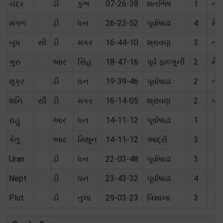
ચંદ્ર
ડી
કુંભ
07-26-38
શતભિષ
1
તટ
મંગળ
ડી
ધન
26-23-52
પૂર્વાષાઢા
4
મૈત્
બુધ
સી
ડી
મકર
16-44-10
શ્રાવણ
3
તટ
ગુરુ
આર
સિંહ
18-47-16
પૂર્વ ફાલ્ગુની
2
મૈત્
શુક્ર
ડી
ધન
19-39-46
પૂર્વાષાઢા
2
તટ
શનિ
સી
ડી
મકર
16-14-05
શ્રાવણ
2
પોત
રાહુ
આર
ધન
14-11-12
પૂર્વાષાઢા
1
કેતુ
આર
મિથુન
14-11-12
આર્દ્રા
3
Uran
ડી
ધન
22-03-48
પૂર્વાષાઢા
3
Nept
ડી
ધન
23-43-32
પૂર્વાષાઢા
4
Plut
ડી
તુલા
29-03-23
વિશાખા
3