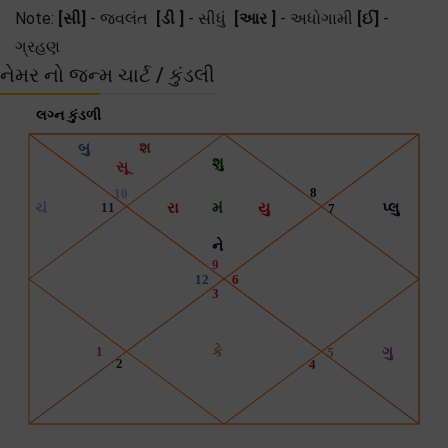
Note:
[સી]
- જ્વલંત
[ડી ]
- સીધું
[આર ]
- અધોગામી
[ઈ]
-
ગ્રહણ
નેમર નો જન્મ ચાર્ટ / કુંડલી