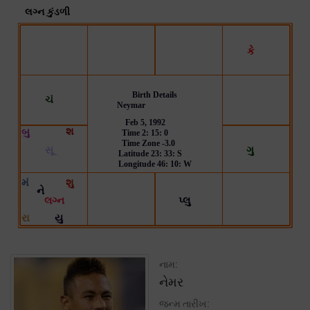
નામ:
નેમર
જન્મ તારીખ: