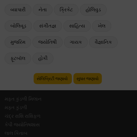
વ્યાપારી
નેતા
ક્રિકેટ
હોલિવુડ
બોલિવૂડ
સંગીતજ્ઞ
સાહિત્ય
ખેલ
મુજરિમ
જ્યોતિષી
ગાયક
વૈજ્ઞાનિક
ફૂટબૉલ
હોકી
સેલિબ્રિટી જણાવો
સુધાર જણાવો
મફ્ત કુંડળી મિલાન
મફ્ત કુંડળી
ચંદ્ર રાશિ રાશિફળ
કેપી જ્યોતિષશાસ
લાલ કિતાબ