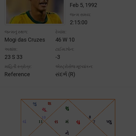
Feb 5, 1992
જન્મ સમય:
2:15:00
જન્મનું સ્થળ:
રેખાંશ:
Mogi das Cruzes
46 W 10
અક્ષાંશ:
ટાઈમઝોન:
23 S 33
-3
માહિતી સ્ત્રોત્ર:
એસ્ટ્રોસેજ મૂલ્યાંકન:
Reference
સંદર્ભ (R)