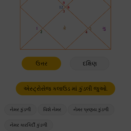
ઉત્તર
દક્ષિણ
નેમર કુંડળી
વિશે નેમર
નેમર પ્રણય કુંડળી
નેમર કારકિર્દી કુંડળી