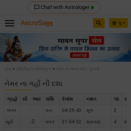
Chat with Astrologer
chat_bubble_outline
search
ગુ
language
Previous
Nex
»
»
હોમ
સેલિબ્રિટી ભવિષ્યફળ
નેમર નો જન્મ ચાર્ટ / કુંડલી
નેમર ના ગર્હો ની દશા
ગ્રહો
સી
આર
રાશિ
રેખાંશ
નક્ષત
પદ
સંબ
લગ્ન
ધન
04-29-43
મૂળ
2
સૂર્ય
ડી
મકર
21-54-32
શ્રાવણ
4
શત્