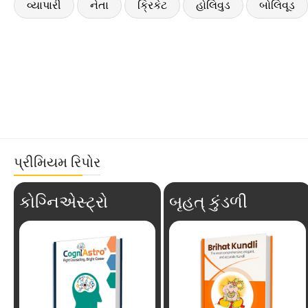
વ્યાપારી
નેતા
ક્રિકેટ
હોલિવુડ
બોલિવૂડ
પ્રીમિયમ રિપોર
કોગ્નિએસ્ટ્રો
બૃહત્ કુંડળી