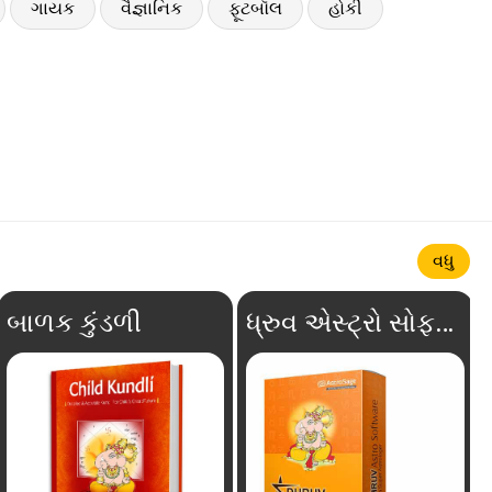
ગાયક
વૈજ્ઞાનિક
ફૂટબૉલ
હોકી
વધુ
બાળક કુંડળી
ધ્રુવ એસ્ટ્રો સોફ્ટવેર