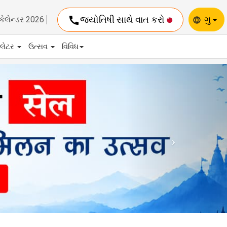
call
જ્યોતિષી સાથે વાત કરો
ગુ
કેલેન્ડર 2026
language
યુલેટર
ઉત્સવ
વિવિધ
Next