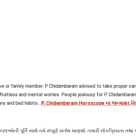
ve or family member. P. Chidambaram advised to take proper care
 fruitless and mental worries. People jealousy for P. Chidambar
y and bad habits....
P. Chidambaram Horoscope ના જન્માક્ષર વિશે
ચ્છાઓની પૂર્તિ સાથે તમે સંપૂર્ણ સંતોષ માણશો. તમારી લોકપ્રિયતા તથા 