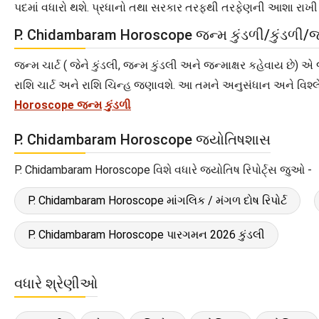
પદમાં વધારો થશે. પ્રધાનો તથા સરકાર તરફથી તરફેણની આશા રાખી
P. Chidambaram Horoscope જન્મ કુંડળી/કુંડળી/જન
જન્મ ચાર્ટ ( જેને કુંડલી, જન્મ કુંડલી અને જન્માક્ષર કહેવાય છે
રાશિ ચાર્ટ અને રાશિ ચિન્હ જણાવશે. આ તમને અનુસંધાન અને વિશ્લ
Horoscope જન્મ કુંડળી
P. Chidambaram Horoscope જ્યોતિષશાસ
P. Chidambaram Horoscope વિશે વધારે જ્યોતિષ રિપોર્ટ્સ જુઓ -
P. Chidambaram Horoscope માંગલિક / મંગળ દોષ રિપોર્ટ
P. Chidambaram Horoscope પારગમન 2026 કુંડલી
વધારે શ્રેણીઓ