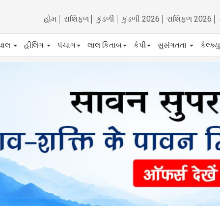
હોમ
રાશિફળ
કુંડળી
કુંડળી 2026
રાશિફળ 2026
ેવાલ
હીલિંગ
પંચાંગ
લાલ કિતાબ
કેપી
સુસંગતતા
કેલ્ક્
ી