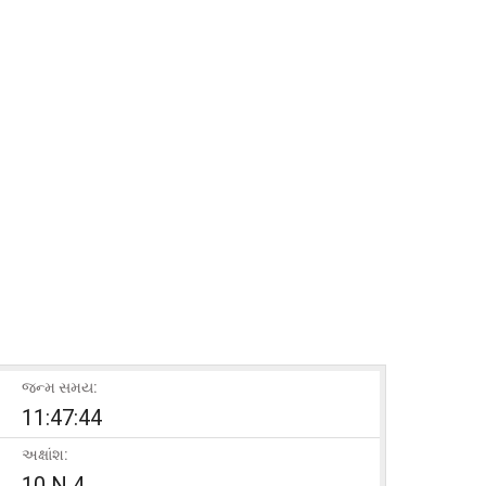
જન્મ સમય:
11:47:44
અક્ષાંશ:
10 N 4