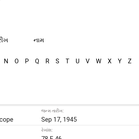
રીખ
નામ
N
O
P
Q
R
S
T
U
V
W
X
Y
Z
જન્મ તારીખ:
scope
Sep 17, 1945
રેખાંશ:
78 E 46