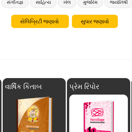
સંગીતજ્ઞ
સાહિત્ય
ખેલ
મુજરિમ
જ્યોતિષી
સેલિબ્રિટી જણાવો
સુધાર જણાવો
વાર્ષિક કિતાબ
પ્રેમ રિપોર