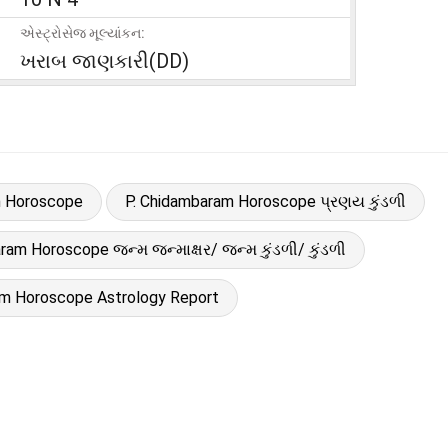
એસ્ટ્રોસેજ મૂલ્યાંકન:
ખરાબ જાણકારી(DD)
m Horoscope
P. Chidambaram Horoscope પ્રણય કુંડળી
ram Horoscope જન્મ જન્માક્ષર/ જન્મ કુંડળી/ કુંડળી
am Horoscope Astrology Report