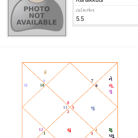
ટાઈમઝોન:
5.5