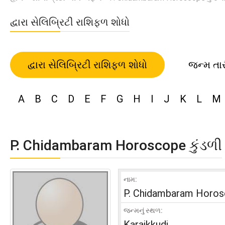
દ્વારા સેલિબ્રિટી રાશિફળ શોધો
દ્વારા સેલિબ્રિટી રાશિફળ શોધો
જન્મ તા
A
B
C
D
E
F
G
H
I
J
K
L
M
P. Chidambaram Horoscope કુંડળી
નામ:
P. Chidambaram Horo
જન્મનું સ્થળ:
Karaikkudi