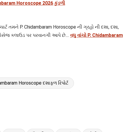
dambaram Horoscope 2026 કુંડળી
 ચાર્ટ તમને P. Chidambaram Horoscope ની ગ્રહો ની દશા, દશા,
રોસેજ કલાઉડ પર પરવાનગી આપે છે....
વધુ વાંચો P. Chidambaram
dambaram Horoscope દશાફળ રિપોર્ટ