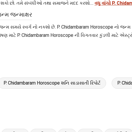
 શકો છો. તમે સંબંધીઓ તથા સમાજને મદદ કરશો....
વધુ વાંચો P. Chi
્મ જન્માક્ષર
) એ જન્મ સમયે સ્વર્ગ નો નકશો છે. P. Chidambaram Horoscope નો જન્મ
ેષણ માટે P. Chidambaram Horoscope ની વિગતવાર કુંડલી માટે એસ્ટ્
P. Chidambaram Horoscope શનિ સાડાસાતી રિપોર્ટ
P. Chi