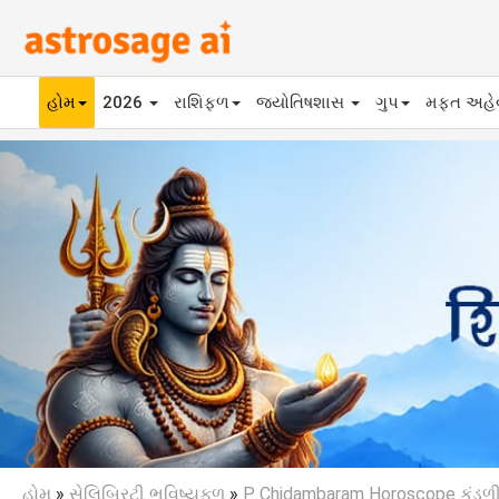
હોમ
2026
રાશિફળ
જ્યોતિષશાસ
ગુપ
મફ્ત અહ
Previous
હોમ
»
સેલિબ્રિટી ભવિષ્યફળ
»
P. Chidambaram Horoscope કુંડળ