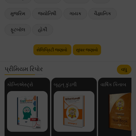
મુજરિમ
જ્યોતિષી
ગાયક
વૈજ્ઞાનિક
ફૂટબૉલ
હોકી
સેલિબ્રિટી જણાવો
સુધાર જણાવો
પ્રીમિયમ રિપોર
વધુ
કોગ્નિએસ્ટ્રો
બૃહત્ કુંડળી
વાર્ષિક કિતાબ