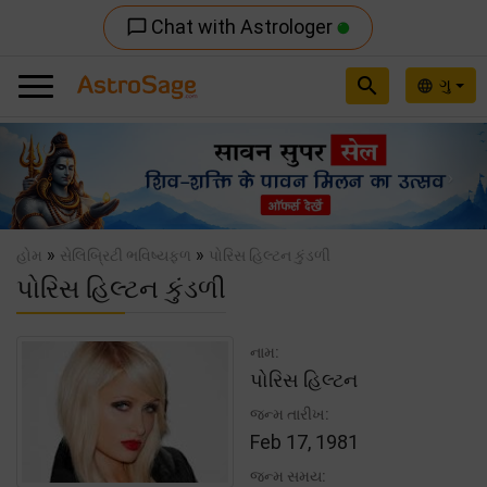
Chat with Astrologer
chat_bubble_outline
search
ગુ
language
Previous
Nex
»
»
હોમ
સેલિબ્રિટી ભવિષ્યફળ
પોરિસ હિલ્ટન કુંડળી
પોરિસ હિલ્ટન કુંડળી
નામ:
પોરિસ હિલ્ટન
જન્મ તારીખ:
Feb 17, 1981
જન્મ સમય: