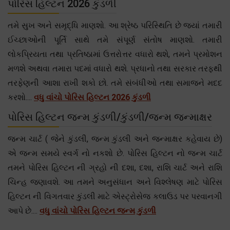
પોરિસ હિલ્ટન 2026 કુંડળી
તમે સુખ અને સમૃદ્ધિ માણશો. આ શ્રેષ્ઠ પરિસ્થિતિ છે જ્યાં તમારી
ઈચ્છાઓની પૂર્તિ સાથે તમે સંપૂર્ણ સંતોષ માણશો. તમારી
લોકપ્રિયતા તથા પ્રતિષ્ઠામાં ઉત્તરોત્તર વધારો થશે, તમને પ્રમોશન
મળશે અથવા તમારા પદમાં વધારો થશે. પ્રધાનો તથા સરકાર તરફથી
તરફેણની આશા રાખી શકો છો. તમે સંબંધીઓ તથા સમાજને મદદ
કરશો....
વધુ વાંચો પોરિસ હિલ્ટન 2026 કુંડળી
પોરિસ હિલ્ટન જન્મ કુંડળી/કુંડળી/જન્મ જન્માક્ષર
જન્મ ચાર્ટ ( જેને કુંડલી, જન્મ કુંડલી અને જન્માક્ષર કહેવાય છે)
એ જન્મ સમયે સ્વર્ગ નો નકશો છે. પોરિસ હિલ્ટન નો જન્મ ચાર્ટ
તમને પોરિસ હિલ્ટન ની ગ્રહો ની દશા, દશા, રાશિ ચાર્ટ અને રાશિ
ચિન્હ જણાવશે. આ તમને અનુસંધાન અને વિશ્લેષણ માટે પોરિસ
હિલ્ટન ની વિગતવાર કુંડલી માટે એસ્ટ્રોસેજ કલાઉડ પર પરવાનગી
આપે છે....
વધુ વાંચો પોરિસ હિલ્ટન જન્મ કુંડળી