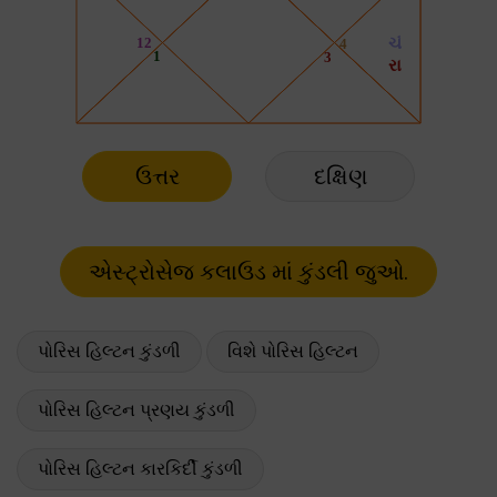
ઉત્તર
દક્ષિણ
પોરિસ હિલ્ટન કુંડળી
વિશે પોરિસ હિલ્ટન
પોરિસ હિલ્ટન પ્રણય કુંડળી
પોરિસ હિલ્ટન કારકિર્દી કુંડળી