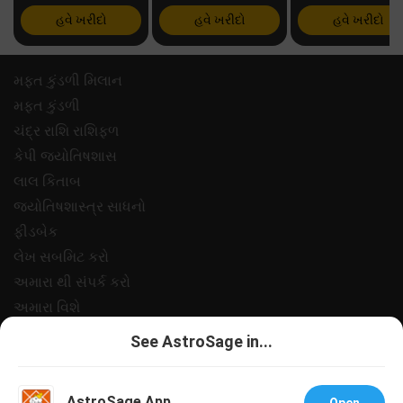
હવે ખરીદો
હવે ખરીદો
હવે ખરીદો
મફ્ત કુંડળી મિલાન
મફ્ત કુંડળી
ચંદ્ર રાશિ રાશિફળ
કેપી જ્યોતિષશાસ
લાલ કિતાબ
જ્યોતિષશાસ્ત્ર સાધનો
ફીડબેક
લેખ સબમિટ કરો
અમારા થી સંપર્ક કરો
અમારા વિશે
ચુકવણી
See AstroSage in...
ગોપનીયતા નીત
નિયમો અને શરતો
AstroSage App