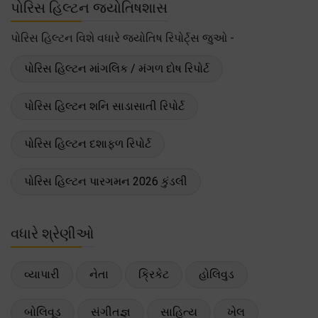
પોરિસ હિલ્ટન જ્યોતિષશાસ
પોરિસ હિલ્ટન વિશે વધારે જ્યોતિષ રિપોર્ટ્સ જુઓ -
પોરિસ હિલ્ટન માંગલિક / મંગળ દોષ રિપોર્ટ
પોરિસ હિલ્ટન શનિ સાડાસાતી રિપોર્ટ
પોરિસ હિલ્ટન દશાફળ રિપોર્ટ
પોરિસ હિલ્ટન પારગમન 2026 કુંડલી
વધારે શ્રેણીઓ
વ્યાપારી
નેતા
ક્રિકેટ
હોલિવુડ
બોલિવૂડ
સંગીતજ્ઞ
સાહિત્ય
ખેલ