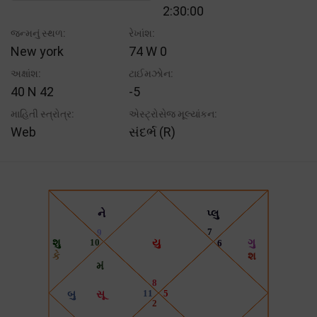
2:30:00
જન્મનું સ્થળ:
રેખાંશ:
New york
74 W 0
અક્ષાંશ:
ટાઈમઝોન:
40 N 42
-5
માહિતી સ્ત્રોત્ર:
એસ્ટ્રોસેજ મૂલ્યાંકન:
Web
સંદર્ભ (R)