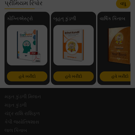
પ્રીમિયમ રિપોર
વધુ
કોગ્નિએસ્ટ્રો
બૃહત્ કુંડળી
વાર્ષિક કિતાબ
હવે ખરીદો
હવે ખરીદો
હવે ખરીદો
મફ્ત કુંડળી મિલાન
મફ્ત કુંડળી
ચંદ્ર રાશિ રાશિફળ
કેપી જ્યોતિષશાસ
લાલ કિતાબ