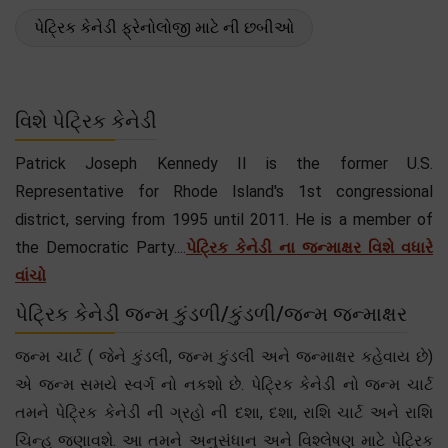
પેટ્રિક કેનેડી ફ્રેનોલોજી માટે ની છબીઓ
વિશે પેટ્રિક કેનેડી
Patrick Joseph Kennedy II is the former U.S.
Representative for Rhode Island's 1st congressional
district, serving from 1995 until 2011. He is a member of
the Democratic Party....
પેટ્રિક કેનેડી ના જન્માક્ષર વિશે વધારે
વાંચો
પેટ્રિક કેનેડી જન્મ કુંડળી/કુંડળી/જન્મ જન્માક્ષર
જન્મ ચાર્ટ ( જેને કુંડલી, જન્મ કુંડલી અને જન્માક્ષર કહેવાય છે)
એ જન્મ સમયે સ્વર્ગ નો નકશો છે. પેટ્રિક કેનેડી નો જન્મ ચાર્ટ
તમને પેટ્રિક કેનેડી ની ગ્રહો ની દશા, દશા, રાશિ ચાર્ટ અને રાશિ
ચિન્હ જણાવશે. આ તમને અનુસંધાન અને વિશ્લેષણ માટે પેટ્રિક