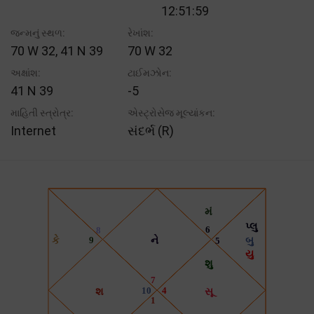
12:51:59
જન્મનું સ્થળ:
રેખાંશ:
70 W 32, 41 N 39
70 W 32
અક્ષાંશ:
ટાઈમઝોન:
41 N 39
-5
માહિતી સ્ત્રોત્ર:
એસ્ટ્રોસેજ મૂલ્યાંકન:
Internet
સંદર્ભ (R)