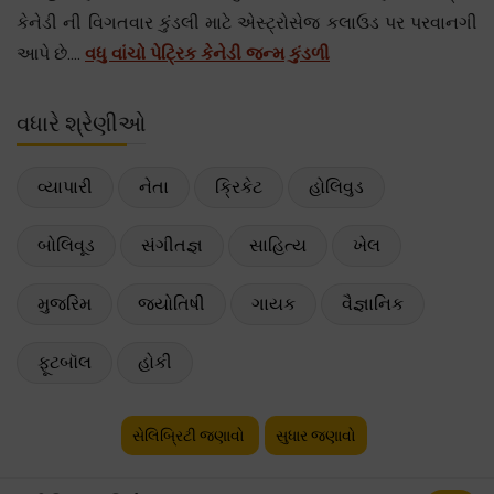
કેનેડી ની વિગતવાર કુંડલી માટે એસ્ટ્રોસેજ કલાઉડ પર પરવાનગી
આપે છે....
વધુ વાંચો પેટ્રિક કેનેડી જન્મ કુંડળી
વધારે શ્રેણીઓ
વ્યાપારી
નેતા
ક્રિકેટ
હોલિવુડ
બોલિવૂડ
સંગીતજ્ઞ
સાહિત્ય
ખેલ
મુજરિમ
જ્યોતિષી
ગાયક
વૈજ્ઞાનિક
ફૂટબૉલ
હોકી
સેલિબ્રિટી જણાવો
સુધાર જણાવો