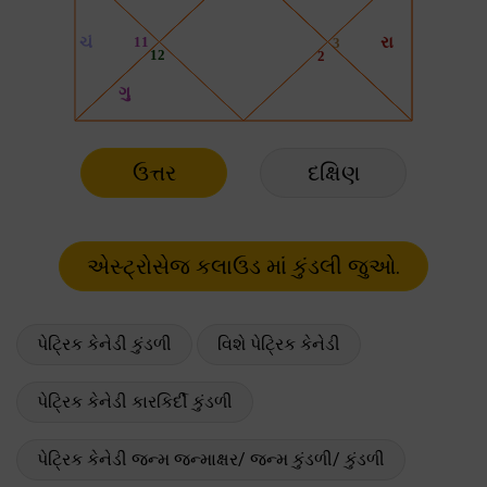
ઉત્તર
દક્ષિણ
પેટ્રિક કેનેડી કુંડળી
વિશે પેટ્રિક કેનેડી
પેટ્રિક કેનેડી કારકિર્દી કુંડળી
પેટ્રિક કેનેડી જન્મ જન્માક્ષર/ જન્મ કુંડળી/ કુંડળી