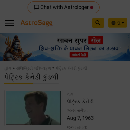
Chat with Astrologer
chat_bubble_outline
search
ગુ
language
Previous
Nex
»
»
હોમ
સેલિબ્રિટી ભવિષ્યફળ
પેટ્રિક કેનેડી કુંડળી
પેટ્રિક કેનેડી કુંડળી
નામ:
પેટ્રિક કેનેડી
જન્મ તારીખ:
Aug 7, 1963
જન્મ સમય: