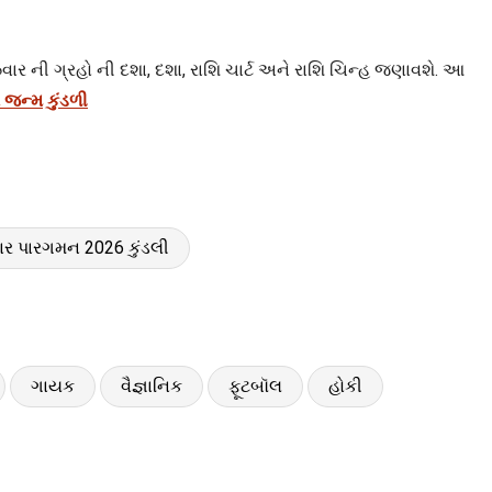
ઝવાર ની ગ્રહો ની દશા, દશા, રાશિ ચાર્ટ અને રાશિ ચિન્હ જણાવશે. આ
 જન્મ કુંડળી
ર પારગમન 2026 કુંડલી
ગાયક
વૈજ્ઞાનિક
ફૂટબૉલ
હોકી