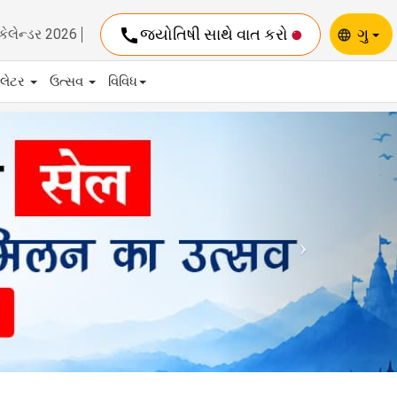
call
જ્યોતિષી સાથે વાત કરો
ગુ
કેલેન્ડર 2026
language
યુલેટર
ઉત્સવ
વિવિધ
Next