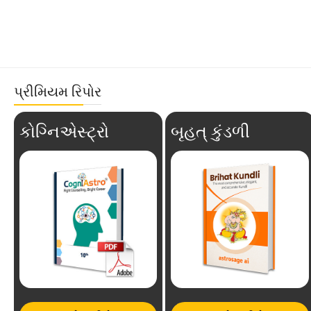
પ્રીમિયમ રિપોર
કોગ્નિએસ્ટ્રો
બૃહત્ કુંડળી