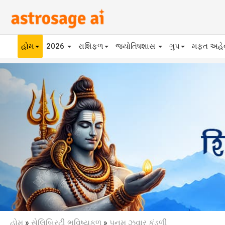
હોમ
2026
રાશિફળ
જ્યોતિષશાસ
ગુપ
મફ્ત અહ
Previous
હોમ
»
સેલિબ્રિટી ભવિષ્યફળ
»
પૂનમ ઝવાર કુંડળી