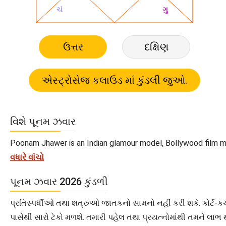
ઉત્તર
દક્ષિણ
વિશે પૂનમ ઝવાર
Poonam Jhawer is an Indian glamour model, Bollywood film mak
વધારે વાંચો
પૂનમ ઝવાર 2026 કુંડળી
પ્રતિસ્પર્ધીઓ તથા શત્રુઓ જાતકનો સામનો નહીં કરી શકે. કોર્ટ-ક
પાસેથી સારો ટેકો મળશે. તમારી પહેલ તથા પ્રયત્નોમાંથી તમને લાભ થ