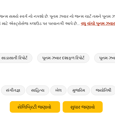
 એ જન્મ સમયે સ્વર્ગ નો નકશો છે. પૂનમ ઝવાર નો જન્મ ચાર્ટ તમને પૂનમ 
 માટે એસ્ટ્રોસેજ કલાઉડ પર પરવાનગી આપે છે....
વધુ વાંચો પૂનમ ઝવાર
સાડાસાતી રિપોર્ટ
પૂનમ ઝવાર દશાફળ રિપોર્ટ
પૂનમ ઝવા
સંગીતજ્ઞ
સાહિત્ય
ખેલ
મુજરિમ
જ્યોતિષી
સેલિબ્રિટી જણાવો
સુધાર જણાવો