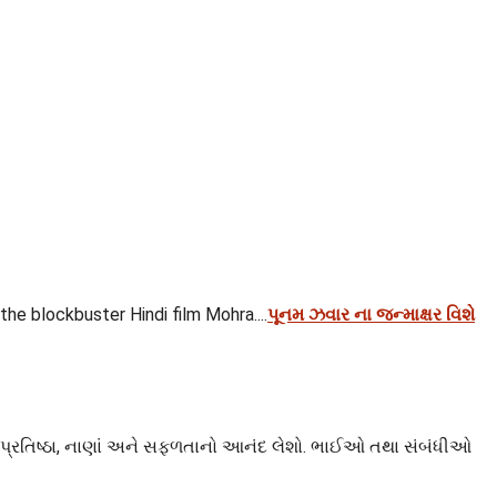
he blockbuster Hindi film Mohra....
પૂનમ ઝવાર ના જન્માક્ષર વિશે
મ, પ્રતિષ્ઠા, નાણાં અને સફળતાનો આનંદ લેશો. ભાઈઓ તથા સંબંધીઓ