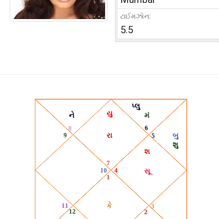
ટાઈમઝોન:
5.5