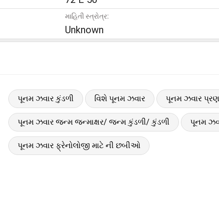
માહિતી સ્ત્રોત્ર:
Unknown
પૂનમ ઝવાર કુંડળી
વિશે પૂનમ ઝવાર
પૂનમ ઝવાર પ્રણ
પૂનમ ઝવાર જન્મ જન્માક્ષર/ જન્મ કુંડળી/ કુંડળી
પૂનમ ઝવા
પૂનમ ઝવાર ફ્રેનોલોજી માટે ની છબીઓ