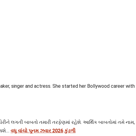
er, singer and actress. She started her Bollywood career with t
ચેરીને લગતી બાબતો તમારી તરફેણમાં રહેશે. આર્થિક બાબતોમાં તમે ના
શે....
વધુ વાંચો પૂનમ ઝવાર 2026 કુંડળી