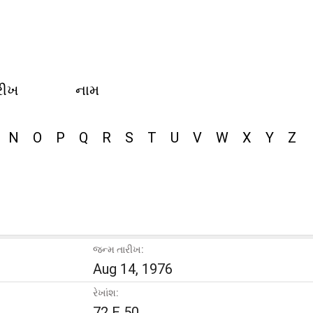
રીખ
નામ
N
O
P
Q
R
S
T
U
V
W
X
Y
Z
જન્મ તારીખ:
Aug 14, 1976
રેખાંશ:
72 E 50