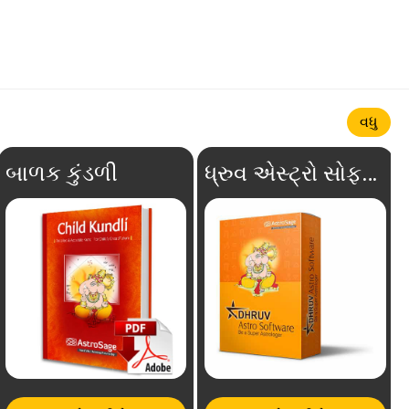
વધુ
બાળક કુંડળી
ધ્રુવ એસ્ટ્રો સોફ્ટવેર