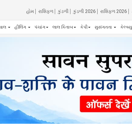
હોમ
રાશિફળ
કુંડળી
કુંડળી 2026
રાશિફળ 2026
ેવાલ
હીલિંગ
પંચાંગ
લાલ કિતાબ
કેપી
સુસંગતતા
કેલ્ક્