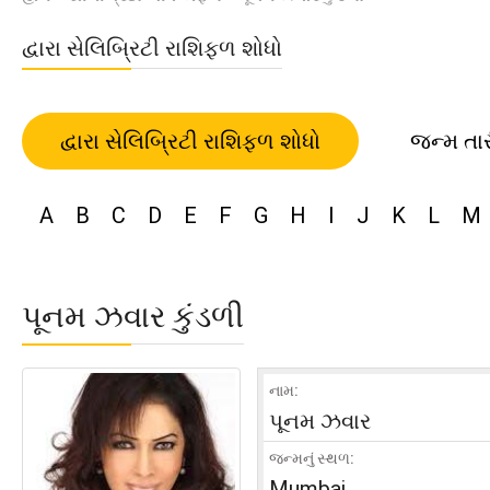
દ્વારા સેલિબ્રિટી રાશિફળ શોધો
દ્વારા સેલિબ્રિટી રાશિફળ શોધો
જન્મ તા
A
B
C
D
E
F
G
H
I
J
K
L
M
પૂનમ ઝવાર કુંડળી
નામ:
પૂનમ ઝવાર
જન્મનું સ્થળ:
Mumbai