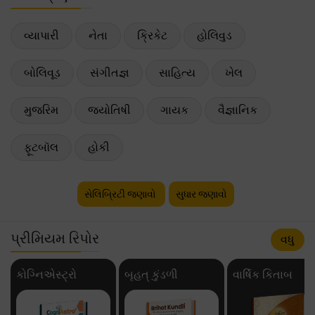
વ્યાપારી
નેતા
ક્રિકેટ
હોલિવુડ
બોલિવૂડ
સંગીતજ્ઞ
સાહિત્ય
ખેલ
મુજરિમ
જ્યોતિષી
ગાયક
વૈજ્ઞાનિક
ફૂટબૉલ
હોકી
સેલિબ્રિટી જણાવો
સુધાર જણાવો
પ્રીમિયમ રિપોર
વધુ
કોગ્નિએસ્ટ્રો
બૃહત્ કુંડળી
વાર્ષિક કિતાબ