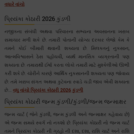
વધારે વાંચો
પ્રિયંકા કોઠારી 2026 કુંડળી
નજીકના સંબંધી અથવા પરિવારના સભ્યના અવસાનના ખરાબ
સમાચાર મળી શકે છે. તમારી પોતાની યોગ્ય દરકાર લેજો કેમ કે
તમને કોઈ બીમારી થવાની શક્યતા છે. મિલકતનું નુકસાન,
આત્મવિશ્વાસને ઠેસ પહોંચવી, વ્યર્થ માનસિક વ્યગ્રતાની પણ
શક્યતા છે. તમારાથી ઈર્ષા કરતા લોકો તમારી માટે મુશ્કેલીઓ ઊભી
કરી શકે છે. ચોરીને કારણે આર્થિક નુકસાનની શક્યતા પણ જોવાય
છે. તમે ખરાબ સંગત અથવા કુટેવના રવાડે ચડી જાવ એવી શક્યતા
છે....
વધુ વાંચો પ્રિયંકા કોઠારી 2026 કુંડળી
પ્રિયંકા કોઠારી જન્મ કુંડળી/કુંડળી/જન્મ જન્માક્ષર
જન્મ ચાર્ટ ( જેને કુંડલી, જન્મ કુંડલી અને જન્માક્ષર કહેવાય છે)
એ જન્મ સમયે સ્વર્ગ નો નકશો છે. પ્રિયંકા કોઠારી નો જન્મ ચાર્ટ
તમને પ્રિયંકા કોઠારી ની ગ્રહો ની દશા, દશા, રાશિ ચાર્ટ અને રાશિ