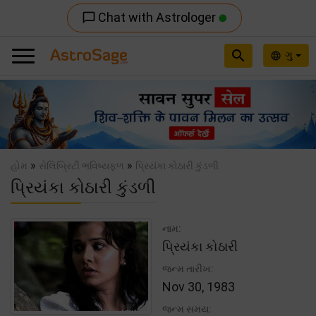
Chat with Astrologer
chat_bubble_outline
search
ગુ
language
Previous
Nex
»
»
હોમ
સેલિબ્રિટી ભવિષ્યફળ
પ્રિયંકા કોઠારી કુંડળી
પ્રિયંકા કોઠારી કુંડળી
નામ:
પ્રિયંકા કોઠારી
જન્મ તારીખ:
Nov 30, 1983
જન્મ સમય: