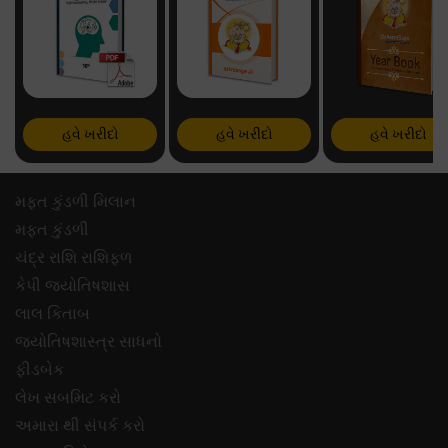
હવે ખરીદો
હવે ખરીદો
હવે ખરીદો
મફ્ત કુંડળી મિલાન
મફ્ત કુંડળી
ચંદ્ર રાશિ રાશિફળ
કેપી જ્યોતિષશાસ
લાલ કિતાબ
જ્યોતિષશાસ્ત્ર સાધનો
ફીડબેક
લેખ સબમિટ કરો
અમારા થી સંપર્ક કરો