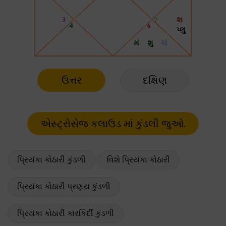
ઉત્તર
દક્ષિણ
પ્રિયંકા કોઠારી કુંડળી
વિશે પ્રિયંકા કોઠારી
પ્રિયંકા કોઠારી પ્રણય કુંડળી
પ્રિયંકા કોઠારી કારકિર્દી કુંડળી