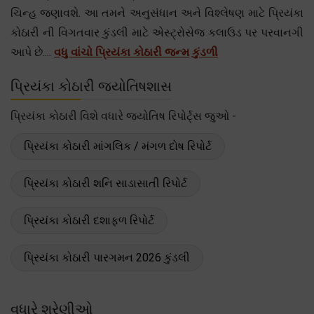
ચિન્હ જણાવશે. આ તમને અનુસંધાન અને વિશ્લેષણ માટે પ્રિયંકા
કોઠારી ની વિગતવાર કુંડલી માટે એસ્ટ્રોસેજ કલાઉડ પર પરવાનગી
આપે છે....
વધુ વાંચો પ્રિયંકા કોઠારી જન્મ કુંડળી
પ્રિયંકા કોઠારી જ્યોતિષશાસ
પ્રિયંકા કોઠારી વિશે વધારે જ્યોતિષ રિપોર્ટ્સ જુઓ -
પ્રિયંકા કોઠારી માંગલિક / મંગળ દોષ રિપોર્ટ
પ્રિયંકા કોઠારી શનિ સાડાસાતી રિપોર્ટ
પ્રિયંકા કોઠારી દશાફળ રિપોર્ટ
પ્રિયંકા કોઠારી પારગમન 2026 કુંડલી
વધારે શ્રેણીઓ