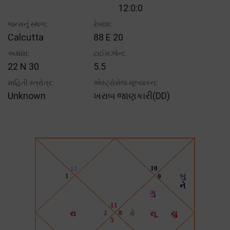
12:0:0
જન્મનું સ્થળ:
રેખાંશ:
Calcutta
88 E 20
અક્ષાંશ:
ટાઈમઝોન:
22 N 30
5.5
માહિતી સ્ત્રોત્ર:
એસ્ટ્રોસેજ મૂલ્યાંકન:
Unknown
ખરાબ જાણકારી(DD)