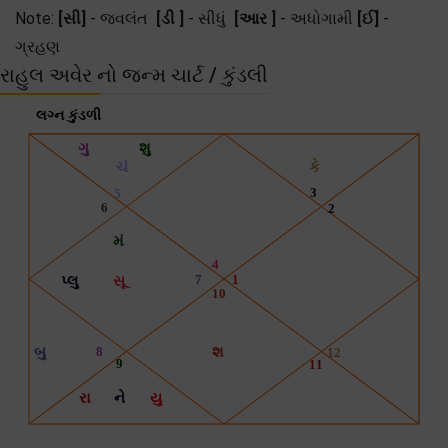
Note:
[સી]
- જ્વલંત
[ડી ]
- સીધું
[આર ]
- અધોગામી
[ઈ]
-
ગ્રહણ
રાહુલ અવેર નો જન્મ ચાર્ટ / કુંડલી