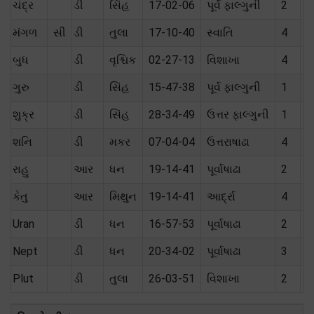
ચંદ્ર
ડી
સિંહ
17-02-06
પૂર્વ ફાલ્ગુની
2
મૈ
મંગળ
સી
ડી
તુલા
17-10-40
સ્વાતિ
4
ત
બુધ
ડી
વૃશ્ચિક
02-27-13
વિશાખા
4
ત
ગુરુ
ડી
સિંહ
15-47-38
પૂર્વ ફાલ્ગુની
1
મૈ
શુક્ર
ડી
સિંહ
28-34-49
ઉત્તર ફાલ્ગુની
1
શ
શનિ
ડી
મકર
07-04-04
ઉત્તરાષાઢા
4
પ
રાહુ
આર
ધન
19-14-41
પૂર્વાષાઢા
2
કેતુ
આર
મિથુન
19-14-41
આર્દ્રા
4
Uran
ડી
ધન
16-57-53
પૂર્વાષાઢા
2
Nept
ડી
ધન
20-34-02
પૂર્વાષાઢા
3
Plut
ડી
તુલા
26-03-51
વિશાખા
2