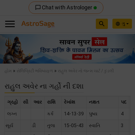
Chat with Astrologer
chat_bubble_outline
search
ગુ
language
Previous
Nex
»
»
હોમ
સેલિબ્રિટી ભવિષ્યફળ
રાહુલ અવેર નો જન્મ ચાર્ટ / કુંડલી
રાહુલ અવેર ના ગર્હો ની દશા
ગ્રહો
સી
આર
રાશિ
રેખાંશ
નક્ષત
પદ
સ
લગ્ન
કર્ક
14-13-39
પુષ્ય
4
સૂર્ય
ડી
તુલા
15-05-43
સ્વાતિ
3
શ