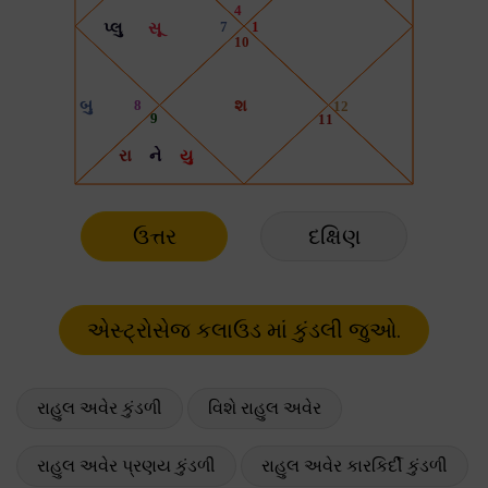
ઉત્તર
દક્ષિણ
રાહુલ અવેર કુંડળી
વિશે રાહુલ અવેર
રાહુલ અવેર પ્રણય કુંડળી
રાહુલ અવેર કારકિર્દી કુંડળી