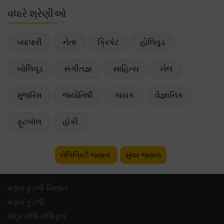
વધારે શ્રેણીઓ
વ્યાપારી
નેતા
ક્રિકેટ
હોલિવુડ
બોલિવૂડ
સંગીતજ્ઞ
સાહિત્ય
ખેલ
મુજરિમ
જ્યોતિષી
ગાયક
વૈજ્ઞાનિક
ફૂટબૉલ
હોકી
સેલિબ્રિટી જણાવો
સુધાર જણાવો
મફ્ત કુંડળી મિલાન
મફ્ત કુંડળી
ચંદ્ર રાશિ રાશિફળ