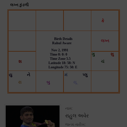
નામ:
રાહુલ અવેર
જન્મ તારીખ: