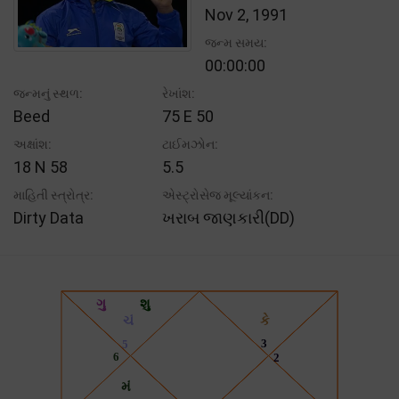
Nov 2, 1991
જન્મ સમય:
00:00:00
જન્મનું સ્થળ:
રેખાંશ:
Beed
75 E 50
અક્ષાંશ:
ટાઈમઝોન:
18 N 58
5.5
માહિતી સ્ત્રોત્ર:
એસ્ટ્રોસેજ મૂલ્યાંકન:
Dirty Data
ખરાબ જાણકારી(DD)