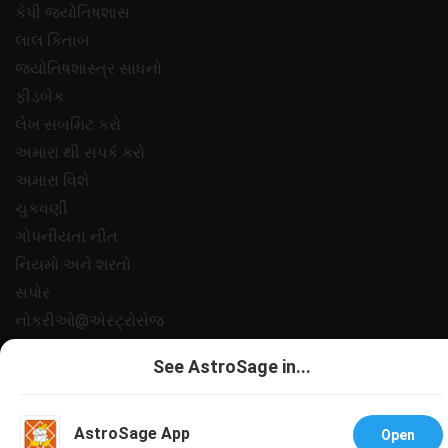
કેપી જ્યોતિષશાસ
લાલ કિતાબ
જ્યોતિષશાસ્ત્ર સાધનો
ફીડબેક
લેખ સબમિટ કરો
અમારા થી સંપર્ક કરો
અમારા વિશે
ચુકવણી
ગોપનીયતા નીત
નિયમો અને શરતો
સપોર
નોકરીઓ@એસ્ટ્રોસેજ
All copyrights reserved 2025
AstroSage.com
.
See AstroSage in...
AstroSage App
Open