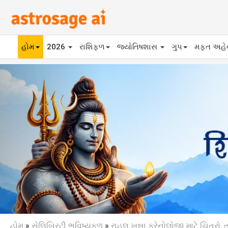
હોમ
2026
રાશિફળ
જ્યોતિષશાસ
ગુપ
મફ્ત અહ
Previous
હોમ
»
સેલિબ્રિટી ભવિષ્યફળ
»
રાહુલ ખન્ના ફ્રેનોલોજી માટે ચિત્