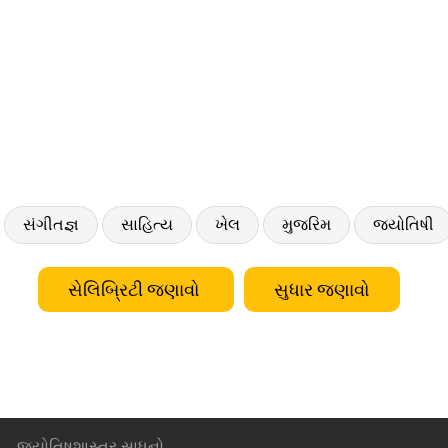
સંગીતજ્ઞ
સાહિત્ય
ખેલ
મુજરિમ
જ્યોતિષી
સેલિબ્રિટી જણાવો
સુધાર જણાવો
જ્યોતિષશાસ્ત્ર સાધનો