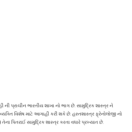
હી ની પ્રાચીન ભારતીય શાખા નો ભાગ છે. સામુદ્રિક શાસ્ત્ર ને
યક્તિ વિશેષ માટે આગાહી કરી શકે છે. હસ્તશાસ્ત્ર ફ્રેનોલોજી નો
ેના પિતરાઈ સામુદ્રિક શાસ્ત્ર કરતા વધારે પ્રખ્યાત છે.