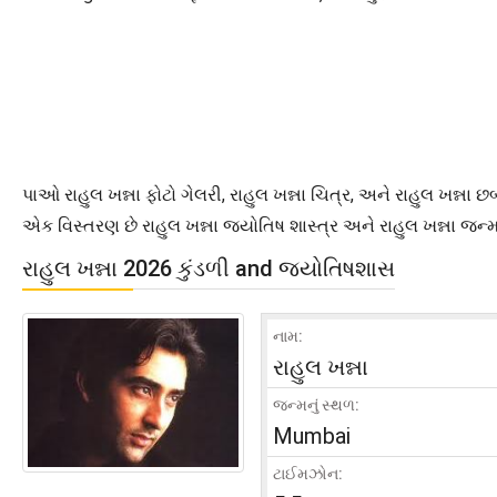
પાઓ રાહુલ ખન્ના ફોટો ગેલરી, રાહુલ ખન્ના ચિત્ર, અને રાહુલ ખન્ના
એક વિસ્તરણ છે રાહુલ ખન્ના જ્યોતિષ શાસ્ત્ર અને રાહુલ ખન્ના જન્
રાહુલ ખન્ના 2026 કુંડળી and જ્યોતિષશાસ
નામ:
રાહુલ ખન્ના
જન્મનું સ્થળ:
Mumbai
ટાઈમઝોન: