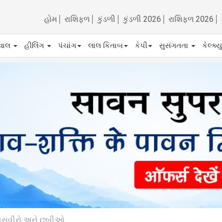
હોમ
રાશિફળ
કુંડળી
કુંડળી 2026
રાશિફળ 2026
ેવાલ
હીલિંગ
પંચાંગ
લાલ કિતાબ
કેપી
સુસંગતતા
કેલ્ક્
રો, તસવીરો અને છબીઓ.