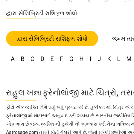
દ્વારા સેલિબ્રિટી રાશિફળ શોધો
દ્વારા સેલિબ્રિટી રાશિફળ શોધો
જન્મ તા
A
B
C
D
E
F
G
H
I
J
K
L
M
રાહુલ ખન્નાફ્રેનોલોજી માટે ચિત્રો,
ફોટો એક વ્યક્તિ વિશે ઘણું બધું પ્રગટ કરે છે. હકીકત માં, ચિત્ર 
ફ્રેનોલોજી માં મોટાભાગે અનુવાદ કરી શકાય છે. ભારતીય જ્યોતિષ વિ
એક ભાગ છે જ્યાં વ્યક્તિ ની હથેળી નો અભ્યાસ કરી તેના ભવિષ્ય ની આ
Astrosage.com તમને ફોટો ગેલરી આપે છે, જેમાં મુકેલી છબીઓ અન