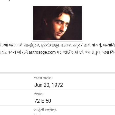
 છબીઓ જે તમને સામુદ્રિક, ફ્રેનોલોજી, હસ્તશાસ્ત્ર / હાથ વાંચવું, જ
માક્ષર વચ્ચે જે તમે astrosage.com પર જોઈ શકો છો. આ રાહુલ ખન્ના ચ
જન્મ તારીખ:
Jun 20, 1972
રેખાંશ:
72 E 50
માહિતી સ્ત્રોત્ર: