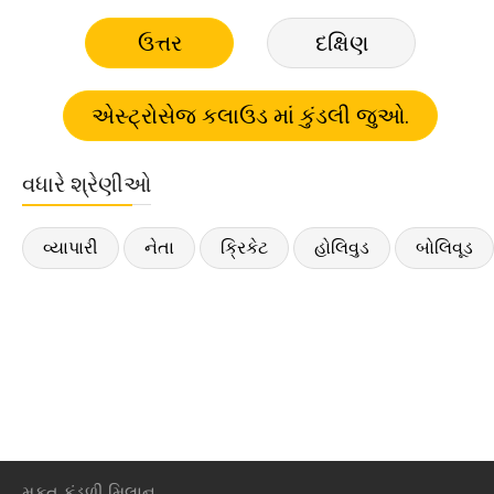
ઉત્તર
દક્ષિણ
વધારે શ્રેણીઓ
વ્યાપારી
નેતા
ક્રિકેટ
હોલિવુડ
બોલિવૂડ
મફ્ત કુંડળી મિલાન