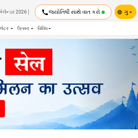
call
જ્યોતિષી સાથે વાત કરો
ગુ
કેલેન્ડર 2026
language
યુલેટર
ઉત્સવ
વિવિધ
Next