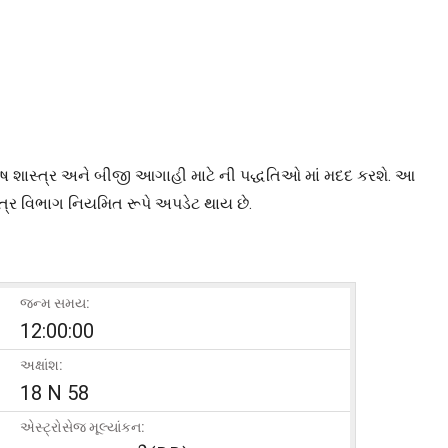
્યોતિષ શાસ્ત્ર અને બીજી આગાહી માટે ની પદ્ધતિઓ માં મદદ કરશે. આ
િત્ર વિભાગ નિયમિત રૂપે અપડેટ થાય છે.
જન્મ સમય:
12:00:00
અક્ષાંશ:
18 N 58
એસ્ટ્રોસેજ મૂલ્યાંકન: