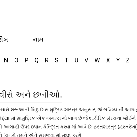
રીખ
નામ
N
O
P
Q
R
S
T
U
V
W
X
Y
Z
 તસવીરો અને છબીઓ.
એક સારો શરૂઆતી બિંદુ છે સામુદ્રિક શાસ્ત્ર અનુસાર, જે ભવિષ્ય ની આગા
દ્યા માં સામુદ્રિક એક અગત્ય નો ભાગ છે જે શારીરિક સંરચના જોઈને વ્
ગાહી ઉપર ધ્યાન કેન્દ્રિત કરવા માં આવે છે. હસ્તશાસ્ત્ર (હસ્તરેખા) ત
ે ચિત્રો તમને એને સમજવા માં મદદ કરશે.