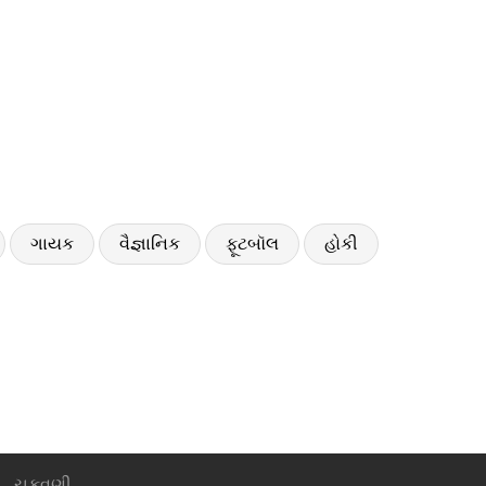
ગાયક
વૈજ્ઞાનિક
ફૂટબૉલ
હોકી
ચુકવણી