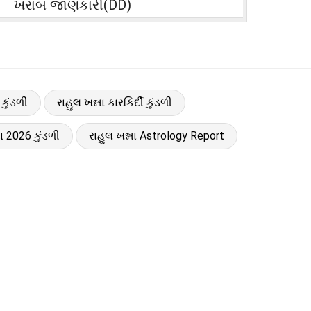
ખરાબ જાણકારી(DD)
કુંડળી
રાહુલ ખન્ના કારકિર્દી કુંડળી
ના 2026 કુંડળી
રાહુલ ખન્ના Astrology Report