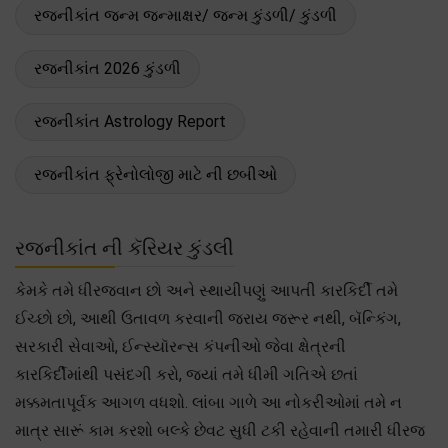
રજનીકાંત જન્મ જન્માક્ષર/ જન્મ કુંડળી/ કુંડળી
રજનીકાંત 2026 કુંડળી
રજનીકાંત Astrology Report
રજનીકાંત ફ્રેનોલોજી માટે ની છબીઓ
રજનીકાંત ની કૅરિયર કુંડલી
કેમકે તમે ધીરજવાન છો અને સ્થાયીપણું આપતી કારકિર્દી તમે
ઈચ્છો છો, આથી ઉતાવળ કરવાની જરાય જરૂર નથી, બૅન્કિંગ,
સરકારી સેવાઓ, ઈન્સ્યૉરન્સ કંપનીઓ જેવા ક્ષેત્રની
કારકિર્દીમાંથી પસંદગી કરો, જ્યાં તમે ધીમી ગતિએ છતાં
મક્કમતાપૂર્વક આગળ વધશો. લાંબા ગાળે આ નોકરીઓમાં તમે ન
માત્ર સારૂં કામ કરશો બલ્કે છેવટ સુધી ટકી રહેવાની તમારી ધીરજ