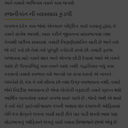
અને તમારો અભિગમ તમને કામ લાગશે.
રજનીકાંત ની વ્યવસાય કુંડલી
લગભગ દરેક કામ જેમાં એકધારૂં બૌદ્ધિક કાર્ય કરવાનું હોય, તે
તમને સંતોષ આપશે., ખાસ કરીને જીવનના મધ્યભાગમાં તથા
તેનાથી પછીના સમયમાં. તમારી નિણર્ણયશક્તિ સારી છે અને તમે
જે કંઈ કરો છો તેમાં તમે પૂરેપૂરી તકેદારી રાખો છો. તમારી ફરજ
બજાવવા માટે તમને શાંત અને એકલા છોડી દેવામાં આવે એ તમને
પસંદ છે. ઉતાવળિયું કામ તમને પસંદ નથી. પદ્ધતિસર બધું કામ
કરવાનો તમારો સ્વભાવ તમે અન્યો પર સત્તા ધરાવો એ બાબતે
બંધબેસે છે, કેમ કે તમે સૌમ્ય છો તથા ઉગ્ર-સ્વભાવના નથી, તમારે
જેને નિદર્દેશ આપવાના છે એવા લોકોની વફાદારી તમને પ્રાપ્ત થશે.
આર્થિક બાબતોમાં તમારૂં મગજ સારૂં ચાલે છે , જેનો અર્થ એ થયો
કે તમે કોઈ ફાઈનાન્શિયલ કંપની અથવા શંર-દલાલની ઑફિસમાં
બૅન્કિંગ ક્ષેત્રને લગતા કાર્યો સારી રીતે પાર પાડી શકશે.આમ પણ
મોટાભાગનું ઑફિસને લગતું કાર્ય તમારા મિજાજને છાજે એવું છે.