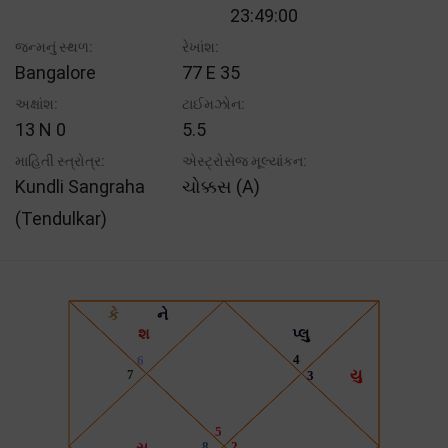
23:49:00
જન્મનું સ્થળ:
રેખાંશ:
Bangalore
77 E 35
અક્ષાંશ:
ટાઈમઝોન:
13 N 0
5.5
માહિતી સ્ત્રોત્ર:
એસ્ટ્રોસેજ મૂલ્યાંકન:
Kundli Sangraha
ચોક્કસ (A)
(Tendulkar)