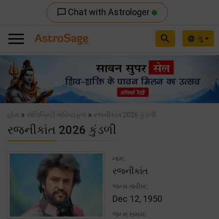
Chat with Astrologer
chat_bubble_outline
search
ગુ
language
Previous
Nex
»
»
હોમ
સેલિબ્રિટી ભવિષ્યફળ
રજનીકાંત 2026 કુંડળી
રજનીકાંત 2026 કુંડળી
નામ:
રજનીકાંત
જન્મ તારીખ:
Dec 12, 1950
જન્મ સમય: