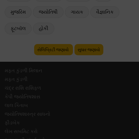
મુજરિમ
જ્યોતિષી
ગાયક
વૈજ્ઞાનિક
ફૂટબૉલ
હોકી
સેલિબ્રિટી જણાવો
સુધાર જણાવો
મફ્ત કુંડળી મિલાન
મફ્ત કુંડળી
ચંદ્ર રાશિ રાશિફળ
કેપી જ્યોતિષશાસ
લાલ કિતાબ
જ્યોતિષશાસ્ત્ર સાધનો
ફીડબેક
લેખ સબમિટ કરો