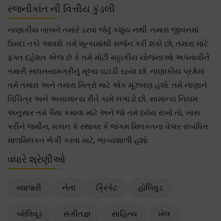
રજનીકાંત ની વિત્તીય કુંડલી
નાણાકીય બાબતે તમારે ડરવા જેવું કશુંય નથી. તમારા જીવનમાં
ઉમદા તકો આવશે. તમે શૂન્યમાંથી સર્જન કરી શકો છો, તમારા માટે
ફક્ત દહેશત એજ છે કે તમે મોટી સટ્ટાકીય યોજનાઓ અપનાવીને
તમારી સાધનસામગ્રીનું મૂલ્ય ઘટાડી રહ્યા છો. નાણાકીય પ્રશ્નોમાં
તમે તમારા અને તમારા મિત્રો માટે એક મૂંઝવણ હશો. તમે નાણાને
વિચિત્ર અને અસામાન્ય રીતે કામે લગાડો છો. સામાન્ય નિયમ
અનુસાર તમે પૈસા કમાવા માટે અને જો તમે ધ્યેય રાખો તો, ખાસ
કરીને જમીન, મકાન કે સ્થાવર કે જંગમ મિલકતના વેપાર સંબંધિત
માલમિલકત ભેગી કરવા માટે, ભાગ્યશાળી હશો.
વધારે શ્રેણીઓ
વ્યાપારી
નેતા
ક્રિકેટ
હોલિવુડ
બોલિવૂડ
સંગીતજ્ઞ
સાહિત્ય
ખેલ