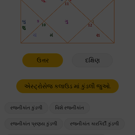
ઉત્તર
દક્ષિણ
રજનીકાંત કુંડળી
વિશે રજનીકાંત
રજનીકાંત પ્રણય કુંડળી
રજનીકાંત કારકિર્દી કુંડળી