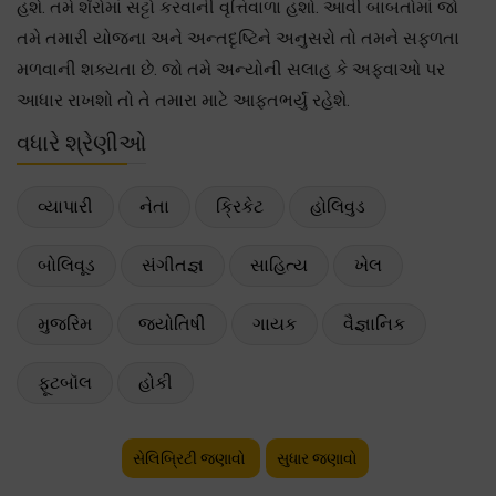
હશે. તમે શૅરોમાં સટ્ટો કરવાની વૃત્તિવાળા હશો. આવી બાબતોમાં જો
તમે તમારી યોજના અને અન્તદૃષ્ટિને અનુસરો તો તમને સફળતા
મળવાની શક્યતા છે. જો તમે અન્યોની સલાહ કે અફવાઓ પર
આધાર રાખશો તો તે તમારા માટે આફતભર્યું રહેશે.
વધારે શ્રેણીઓ
વ્યાપારી
નેતા
ક્રિકેટ
હોલિવુડ
બોલિવૂડ
સંગીતજ્ઞ
સાહિત્ય
ખેલ
મુજરિમ
જ્યોતિષી
ગાયક
વૈજ્ઞાનિક
ફૂટબૉલ
હોકી
સેલિબ્રિટી જણાવો
સુધાર જણાવો