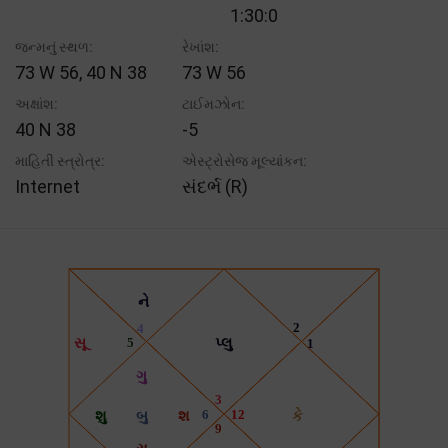
1:30:0
જન્મનું સ્થળ:
રેખાંશ:
73 W 56, 40 N 38
73 W 56
અક્ષાંશ:
ટાઈમઝોન:
40 N 38
-5
માહિતી સ્ત્રોત્ર:
એસ્ટ્રોસેજ મૂલ્યાંકન:
Internet
સંદર્ભ (R)