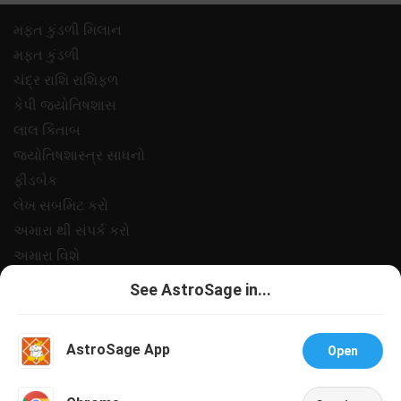
મફ્ત કુંડળી મિલાન
મફ્ત કુંડળી
ચંદ્ર રાશિ રાશિફળ
કેપી જ્યોતિષશાસ
લાલ કિતાબ
જ્યોતિષશાસ્ત્ર સાધનો
ફીડબેક
લેખ સબમિટ કરો
અમારા થી સંપર્ક કરો
અમારા વિશે
ચુકવણી
See AstroSage in...
ગોપનીયતા નીત
નિયમો અને શરતો
AstroSage App
Open
સપોર
નોકરીઓ@એસ્ટ્રોસેજ
Talk To Astrologer
Chat With Astrologer