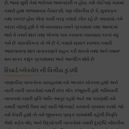
છે, જ્યાં સુધી તેમાં ભારેખમ જવાબદારી ન હોય. તમે કોઈપણ કામમાં
તમારો હાથ અજમાવવા તૈયાર છો, પણ નોંધનીય છે કે, સુસંસ્કૃત
તથા સ્વચ્છ હોય એવા કાર્યો તરફ તમારો ઝોક રહે છે. વધારામાં, તમે
કદાચ નોંધ્યું હશે કે જે વ્યવસાય તમને પ્રકાશમાં તથા આનંદમાં
લાવે તે તમને શાતં તથા એકલા કામ કરવાના વ્યવસાય કરતાં વધુ
ગમે છે. વાસ્તવિકતા તો એ છે કે, તમારો યસાતં સ્વભાવ તમારી
આસપાસના શાતં વાતાવરણને સહન કરી શકતો નથા અને તમારૂં
મન સતત કશુંક પ્રકાશમય અને આનંદિત શોધે છે.
રિચાર્ડ બ્લેકવેલ ની વિત્તીય કુંડલી
નાણાકીય બાબતોના વ્યવહારમાં તમે અત્યંત ચોક્ક્સ હશો અને
નાની નાની બાબતોમાં તમારી છાપ એક કંજૂસની હશે. ભવિષ્યની
બાબતમાં તમારી વૃત્તિ અતિ-આતુર રહશે અને આ કારણથી તમે
તમારી પાછલી ઉમર માટે સારી જોગવાઈ કરવાનો પ્રયાસ કરશો. જો
તમે વેપારી હશો તો તમે જીવનના પ્રવૃત્ત કામમાંથી વહેલી નિવૃતિ
લેશો. સ્ટોક-શૅર, અને ઉદ્યોગની બાબતોમાં તમારી દૂરદૃષ્ટિ નોંધનીય