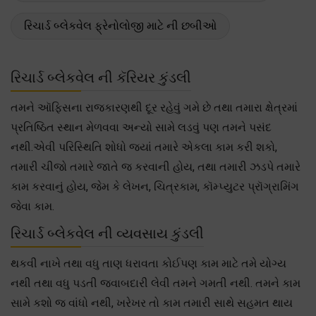
રિચાર્ડ બ્લેકવેલ ફ્રેનોલોજી માટે ની છબીઓ
રિચાર્ડ બ્લેકવેલ ની કૅરિયર કુંડલી
તમને ઑફિસના રાજકારણથી દૂર રહેવું ગમે છે તથા તમારા ક્ષેત્રમાં
પ્રતિષ્ઠિત સ્થાન મેળવવા અન્યો સામે લડવું પણ તમને પસંદ
નથી.એવી પરિસ્થિતિ શોધો જ્યાં તમારે એકલા કામ કરી શકો,
તમારી ચીજો તમારે જાતે જ કરવાની હોય, તથા તમારી ઝડપે તમારે
કામ કરવાનું હોય, જેમ કે લેખન, ચિત્રકામ, કૉમ્પ્યુટર પ્રૉગ્રામિંગ
જેવા કામ.
રિચાર્ડ બ્લેકવેલ ની વ્યવસાય કુંડલી
થકવી નાખે તથા વધુ તાણ ધરાવતા કોઈપણ કામ માટે તમે યોગ્ય
નથી તથા વધુ પડતી જવાબદારી લેવી તમને ગમતી નથી. તમને કામ
સામે કશો જ વાંધો નથી, ખરેખર તો કામ તમારી સાથે સહમત થાય