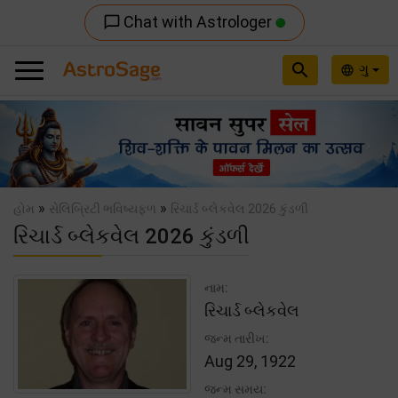
Chat with Astrologer
chat_bubble_outline
search
ગુ
language
Previous
Nex
»
»
હોમ
સેલિબ્રિટી ભવિષ્યફળ
રિચાર્ડ બ્લેકવેલ 2026 કુંડળી
રિચાર્ડ બ્લેકવેલ 2026 કુંડળી
નામ:
રિચાર્ડ બ્લેકવેલ
જન્મ તારીખ:
Aug 29, 1922
જન્મ સમય: