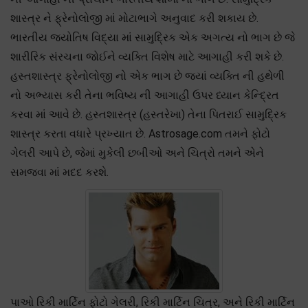
શાસ્ત્ર ને ફ્રેનોલોજી માં મોટાભાગે અનુવાદ કરી શકાય છે.
ભારતીય જ્યોતિષ વિદ્યા માં સામુદ્રિક એક અગત્ય નો ભાગ છે જે
શારીરિક સંરચના જોઈને વ્યક્તિ વિશેષ માટે આગાહી કરી શકે છે.
હસ્તશાસ્ત્ર ફ્રેનોલોજી નો એક ભાગ છે જ્યાં વ્યક્તિ ની હથેળી
નો અભ્યાસ કરી તેના ભવિષ્ય ની આગાહી ઉપર ધ્યાન કેન્દ્રિત
કરવા માં આવે છે. હસ્તશાસ્ત્ર (હસ્તરેખા) તેના પિતરાઈ સામુદ્રિક
શાસ્ત્ર કરતા વધારે પ્રખ્યાત છે. Astrosage.com તમને ફોટો
ગેલરી આપે છે, જેમાં મુકેલી છબીઓ અને ચિત્રો તમને એને
સમજવા માં મદદ કરશે.
પાઓ રિકી માર્ટિન ફોટો ગેલરી, રિકી માર્ટિન ચિત્ર, અને રિકી માર્ટિન