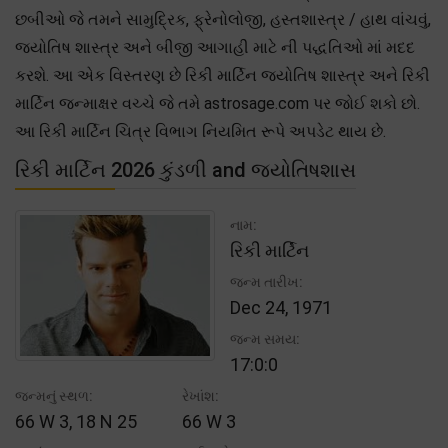
છબીઓ જે તમને સામુદ્રિક, ફ્રેનોલોજી, હસ્તશાસ્ત્ર / હાથ વાંચવું,
જ્યોતિષ શાસ્ત્ર અને બીજી આગાહી માટે ની પદ્ધતિઓ માં મદદ
કરશે. આ એક વિસ્તરણ છે રિકી માર્ટિન જ્યોતિષ શાસ્ત્ર અને રિકી
માર્ટિન જન્માક્ષર વચ્ચે જે તમે astrosage.com પર જોઈ શકો છો.
આ રિકી માર્ટિન ચિત્ર વિભાગ નિયમિત રૂપે અપડેટ થાય છે.
રિકી માર્ટિન 2026 કુંડળી and જ્યોતિષશાસ
નામ:
રિકી માર્ટિન
જન્મ તારીખ:
Dec 24, 1971
જન્મ સમય:
17:0:0
જન્મનું સ્થળ:
રેખાંશ:
66 W 3, 18 N 25
66 W 3