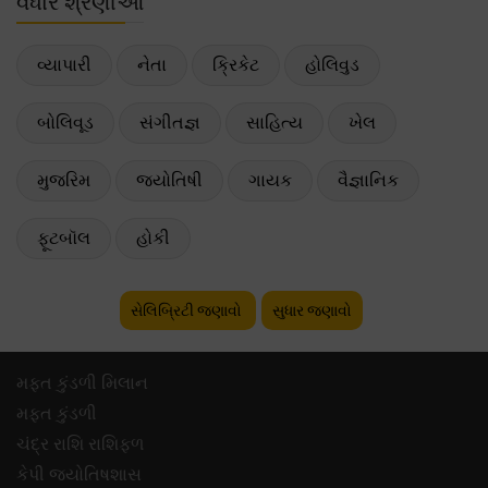
વધારે શ્રેણીઓ
વ્યાપારી
નેતા
ક્રિકેટ
હોલિવુડ
બોલિવૂડ
સંગીતજ્ઞ
સાહિત્ય
ખેલ
મુજરિમ
જ્યોતિષી
ગાયક
વૈજ્ઞાનિક
ફૂટબૉલ
હોકી
સેલિબ્રિટી જણાવો
સુધાર જણાવો
મફ્ત કુંડળી મિલાન
મફ્ત કુંડળી
ચંદ્ર રાશિ રાશિફળ
કેપી જ્યોતિષશાસ