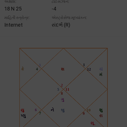
અક્ષાંશ:
ટાઈમઝોન:
18 N 25
-4
માહિતી સ્ત્રોત્ર:
એસ્ટ્રોસેજ મૂલ્યાંકન:
Internet
સંદર્ભ (R)