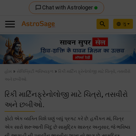
Chat with Astrologer
chat_bubble_outline
search
ગુ
language
Previous
Nex
»
»
હોમ
સેલિબ્રિટી ભવિષ્યફળ
રિકી માર્ટિન ફ્રેનોલોજી માટે ચિત્રો, તસવીરો
અને છબીઓ.
રિકી માર્ટિનફ્રેનોલોજી માટે ચિત્રો, તસવીરો
અને છબીઓ.
ફોટો એક વ્યક્તિ વિશે ઘણું બધું પ્રગટ કરે છે. હકીકત માં, ચિત્ર
એક સારો શરૂઆતી બિંદુ છે સામુદ્રિક શાસ્ત્ર અનુસાર, જે ભવિષ્ય
ની આગાહી ની પ્રાચીન ભારતીય શાખા નો ભાગ છે. સામુદ્રિક