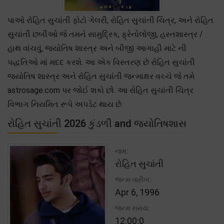
પાઓ રોહિત સુચાંતી ફોટો ગેલરી, રોહિત સુચાંતી ચિત્ર, અને રોહિત
સુચાંતી છબીઓ જે તમને સામુદ્રિક, ફ્રેનોલોજી, હસ્તશાસ્ત્ર /
હાથ વાંચવું, જ્યોતિષ શાસ્ત્ર અને બીજી આગાહી માટે ની
પદ્ધતિઓ માં મદદ કરશે. આ એક વિસ્તરણ છે રોહિત સુચાંતી
જ્યોતિષ શાસ્ત્ર અને રોહિત સુચાંતી જન્માક્ષર વચ્ચે જે તમે
astrosage.com પર જોઈ શકો છો. આ રોહિત સુચાંતી ચિત્ર
વિભાગ નિયમિત રૂપે અપડેટ થાય છે.
રોહિત સુચાંતી 2026 કુંડળી and જ્યોતિષશાસ
નામ:
રોહિત સુચાંતી
જન્મ તારીખ:
Apr 6, 1996
જન્મ સમય:
12:00:0