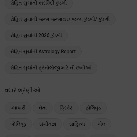
રોહિત સુચાંતી કારકિર્દી કુંડળી
રોહિત સુચાંતી જન્મ જન્માક્ષર/ જન્મ કુંડળી/ કુંડળી
રોહિત સુચાંતી 2026 કુંડળી
રોહિત સુચાંતી Astrology Report
રોહિત સુચાંતી ફ્રેનોલોજી માટે ની છબીઓ
વધારે શ્રેણીઓ
વ્યાપારી
નેતા
ક્રિકેટ
હોલિવુડ
બોલિવૂડ
સંગીતજ્ઞ
સાહિત્ય
ખેલ