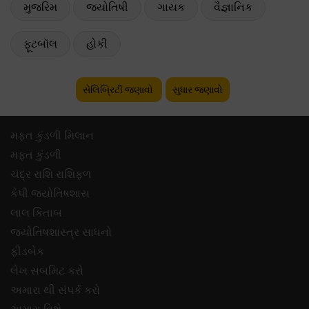
મુજરિમ
જ્યોતિષી
ગાયક
વૈજ્ઞાનિક
ફૂટબૉલ
હોકી
સેલિબ્રિટી જણાવો
સુધાર જણાવો
મફ્ત કુંડળી મિલાન
મફ્ત કુંડળી
ચંદ્ર રાશિ રાશિફળ
કેપી જ્યોતિષશાસ
લાલ કિતાબ
જ્યોતિષશાસ્ત્ર સાધનો
ફીડબેક
લેખ સબમિટ કરો
અમારા થી સંપર્ક કરો