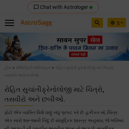
Chat with Astrologer
chat_bubble_outline
search
ગુ
language
Previous
Nex
»
»
હોમ
સેલિબ્રિટી ભવિષ્યફળ
રોહિત સુચાંતી ફ્રેનોલોજી માટે ચિત્રો,
તસવીરો અને છબીઓ.
રોહિત સુચાંતીફ્રેનોલોજી માટે ચિત્રો,
તસવીરો અને છબીઓ.
ફોટો એક વ્યક્તિ વિશે ઘણું બધું પ્રગટ કરે છે. હકીકત માં, ચિત્ર
એક સારો શરૂઆતી બિંદુ છે સામુદ્રિક શાસ્ત્ર અનુસાર, જે ભવિષ્ય
ની આગાહી ની પ્રાચીન ભારતીય શાખા નો ભાગ છે. સામુદ્રિક