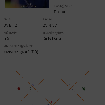
જન્મનું સ્થળ:
Patna
રેખાંશ:
અક્ષાંશ:
85 E 12
25 N 37
ટાઈમઝોન:
માહિતી સ્ત્રોત્ર:
5.5
Dirty Data
એસ્ટ્રોસેજ મૂલ્યાંકન:
ખરાબ જાણકારી(DD)