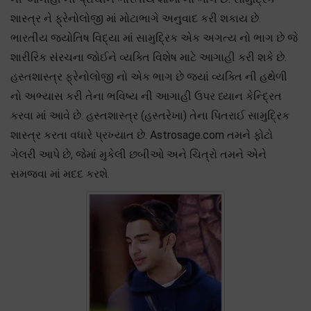
શાસ્ત્ર ને ફ્રેનોલોજી માં મોટાભાગે અનુવાદ કરી શકાય છે.
ભારતીય જ્યોતિષ વિદ્યા માં સામુદ્રિક એક અગત્ય નો ભાગ છે જે
શારીરિક સંરચના જોઈને વ્યક્તિ વિશેષ માટે આગાહી કરી શકે છે.
હસ્તશાસ્ત્ર ફ્રેનોલોજી નો એક ભાગ છે જ્યાં વ્યક્તિ ની હથેળી
નો અભ્યાસ કરી તેના ભવિષ્ય ની આગાહી ઉપર ધ્યાન કેન્દ્રિત
કરવા માં આવે છે. હસ્તશાસ્ત્ર (હસ્તરેખા) તેના પિતરાઈ સામુદ્રિક
શાસ્ત્ર કરતા વધારે પ્રખ્યાત છે. Astrosage.com તમને ફોટો
ગેલરી આપે છે, જેમાં મુકેલી છબીઓ અને ચિત્રો તમને એને
સમજવા માં મદદ કરશે.