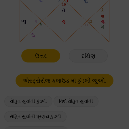
ઉત્તર
દક્ષિણ
રોહિત સુચાંતી કુંડળી
વિશે રોહિત સુચાંતી
રોહિત સુચાંતી પ્રણય કુંડળી