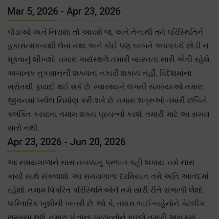
Mar 5, 2026 - Apr 23, 2026
પીડાઓ અને નિરાશા તો આવશે જ, અને તેનાથી તમે પરિસ્થિતિને
હકારાત્મકતાથી લેતા તથા અને કોઈ પણ બાબતે અધવચ્ચે છોડી ન
મૂકવાનું શીખશો. તમારા કાર્યસ્થળે તમારી વ્યસ્તતા સારી એવી રહેશે.
અચાનક નુકસાનની શક્યતા નકારી શકાય નહીં. વિદેશમાંના
સ્રોતથી ફાયદો થઈ શકે છે. સ્વાસ્થ્યને લગતી સમસ્યાઓ તમારા
જીવનમાં ખલેલ નિર્માણ કરી શકે છે. તમારા શત્રુઓ તમારી છબિને
કલંકિત કરવાના તમામ શક્ય પ્રયત્નો કરશે. તમારી માટે આ સમય
સારો નથી.
Apr 23, 2026 - Jun 20, 2026
આ સમયગાળાને સારા તબક્કાનું પ્રભાત કહી શકાય. તમે સારા
કાર્યો સાથે સંકળાશો. આ સમયગાળા દરમિયાન તમે અતિ આનંદમાં
રહેશો. તમામ વિપરિત પરિસ્થિતિઓને તમે સારી રીતે સંભાળી લેશો.
પારિવારિક ખુશીની ખાતરી છે. જો કે, તમારા ભાઈ-બહેનોને કેટલીક
સમસ્યા થશે. તમારા પોતાના પ્રયત્નોને કારણે તમારી આવકમાં