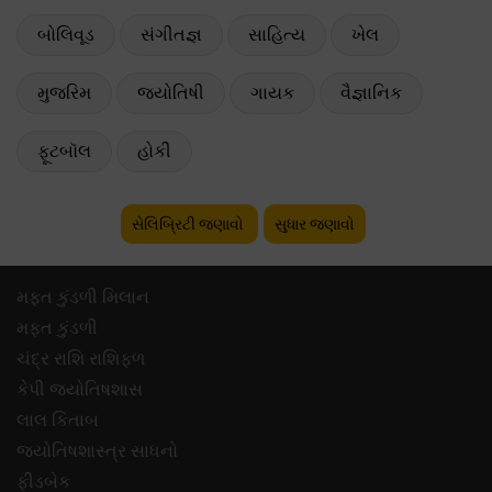
બોલિવૂડ
સંગીતજ્ઞ
સાહિત્ય
ખેલ
મુજરિમ
જ્યોતિષી
ગાયક
વૈજ્ઞાનિક
ફૂટબૉલ
હોકી
સેલિબ્રિટી જણાવો
સુધાર જણાવો
મફ્ત કુંડળી મિલાન
મફ્ત કુંડળી
ચંદ્ર રાશિ રાશિફળ
કેપી જ્યોતિષશાસ
લાલ કિતાબ
જ્યોતિષશાસ્ત્ર સાધનો
ફીડબેક