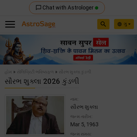
Chat with Astrologer
chat_bubble_outline
search
ગુ
language
Previous
Nex
»
»
હોમ
સેલિબ્રિટી ભવિષ્યફળ
સૌરભ શુક્લા કુંડળી
સૌરભ શુક્લા 2026 કુંડળી
નામ:
સૌરભ શુક્લા
જન્મ તારીખ:
Mar 5, 1963
જન્મ સમય: