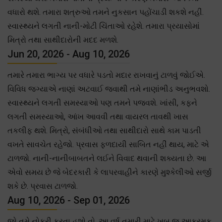
વધારો થશે. તમારા શત્રુઓ તમને નુકસાન પહોંચાડી શકશે નહીં.
સ્વાસ્થ્યને લગતી નાની-મોટી ચિંતાઓ રહેશે. તમારા પ્રયાસોમાં
મિત્રો તથા સાથીદારોની મદદ મળશે.
Jun 20, 2026 - Aug 10, 2026
તમારે તમારા ભાગ્ય પર વધારે પડતો મદાર રાખવાનું ટાળવું જોઈએ.
વિવિધ જગ્યાએ નાણાં અટવાઈ જવાથી તમે નાણાંભીડ અનુભવશો.
સ્વાસ્થ્યને લગતી સમસ્યાઓ પણ તમને પજવશે. ખાંસી, કફને
લગતી સમસ્યાઓ, આંખ આવવી તથા વાયરલ તાવથી ખાસ
તકલીફ થશે. મિત્રો, સંબંધીઓ તથા સાથીદારો સાથે કામ પાડતી
વખતે સાવચેત રહેજો. પ્રવાસ ફળદાયી સાબિત નહીં થાય, માટે એ
ટાળજો. નાની-નાનીબાબતને લઈને વિવાદ થવાની શક્યતા છે. આ
એવો સમય છે જે બેદરકારી કે લાપરવાહીને કારણે મુશ્કેલીઓ સર્જી
શકે છે. પ્રવાસ ટાળજો.
Aug 10, 2026 - Sep 01, 2026
જો તમે નોકરી કરતા હશો તો, આ વર્ષ તમારી માટે ખૂબ જ આક્રમક