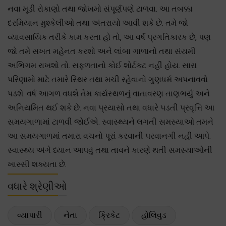
નવા મૂડી રોકાણો તથા જોખમો સંપૂર્ણપણે ટાળવા. આ તબક્કા
દરમિયાન મુશ્કેલીઓ તથા અંતરાયો આવી શકે છે. તમે જો
વ્યાવસાયિક તરીકે કામ કરતા હો તો, આ વર્ષ પ્રગતિકારક છે, પણ
જો તમે સખત મહેનત કરશો અને લાંબા ગાળાનો તથા સંયમી
અભિગમ રાખશો તો. સફળતાનો કોઈ શોર્ટકટ નહીં હોય. સારા
પરિણામો માટે તમારે સ્થિર તથા મચી રહેવાનો ગુણધર્મ અપનાવવો
પડશે. વર્ષ આગળ વધશે તેમ કાર્યસ્થળનું વાતાવરણ તાણભર્યું અને
અનિયમિત થઈ શકે છે. નવા પ્રયાસો તથા વધારે પડતી પ્રવૃત્તિ આ
સમયગાળામાં ટાળવી જોઈએ. સ્વાસ્થ્યને લગતી સમસ્યાઓ તમને
આ સમયગાળમાં તમારા વચનો પૂરાં કરવાની પરવાનગી નહીં આપે.
સ્વાસ્થ્ય અંગે ધ્યાન આપવું તથા તાવને કારણે થતી સમસ્યાઓની
ખાસ્સી શક્યતા છે.
વધારે શ્રેણીઓ
વ્યાપારી
નેતા
ક્રિકેટ
હોલિવુડ