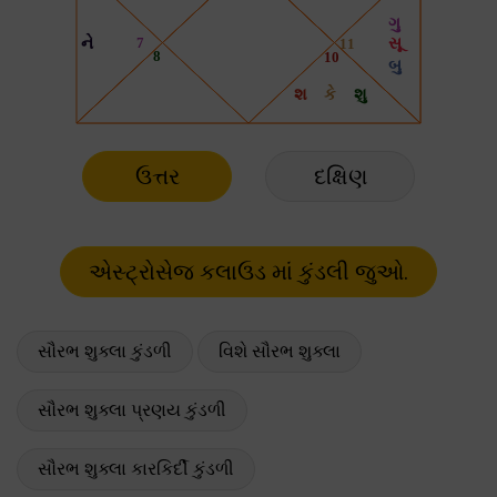
ઉત્તર
દક્ષિણ
સૌરભ શુક્લા કુંડળી
વિશે સૌરભ શુક્લા
સૌરભ શુક્લા પ્રણય કુંડળી
સૌરભ શુક્લા કારકિર્દી કુંડળી