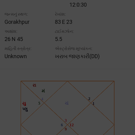
12:0:30
જન્મનું સ્થળ:
રેખાંશ:
Gorakhpur
83 E 23
અક્ષાંશ:
ટાઈમઝોન:
26 N 45
5.5
માહિતી સ્ત્રોત્ર:
એસ્ટ્રોસેજ મૂલ્યાંકન:
Unknown
ખરાબ જાણકારી(DD)