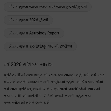
સૌરભ શુક્લા જન્મ જન્માક્ષર/ જન્મ કુંડળી/ કુંડળી
સૌરભ શુક્લા 2026 કુંડળી
સૌરભ શુક્લા Astrology Report
સૌરભ શુક્લા ફ્રેનોલોજી માટે ની છબીઓ
વર્ષ 2026 રાશિફળ સારાંશ
પ્રતિસ્પર્ધીઓ તથા શત્રુઓ જાતકનો સામનો નહીં કરી શકે. કોર્ટ-
કચેરીને લગતી બાબતો તમારી તરફેણમાં રહેશે. આર્થિક બાબતોમાં
તમે નામ, પ્રતિષ્ઠા, નાણાં અને સફળતાનો આનંદ લેશો. ભાઈઓ
તથા સંબંધીઓ પાસેથી સારો ટેકો મળશે. તમારી પહેલ તથા
પ્રયત્નોમાંથી તમને લાભ થશે.