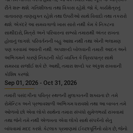
રીતે શરૂ થશે. ગતિશીલતા તથા વિકાસ રહેશે. જો કે, કાર્યક્ષેત્રનું
વાતાવરણ તાણયુક્ત રહેશે તથા ઉપરીઓ સાથે વિવાદો તથા તકરારો
થશે. એકંદરે આ સમયગાળો ખાસ સારો નથી કેમ કે નિકટના
સાથીદારો, મિત્રો અને પરિવારના સભ્યો તમારાથી અંતર રાખતા
હોવાનું લાગશે. પરિવર્તનની બહુ આશા નથી તથા એની ભલામણ
પણ કરવામાં આવતી નથી. અપશબ્દો બોલવાની તમારી આદત અને
અભિગમને કારણે નિકટની કોઈ વ્યક્તિ કે પ્રિયપાત્ર સાથે
સમસ્યા સર્જાઈ શકે છે. આથી, તમારા શબ્દો પર અંકુશ રાખવાની
કોશિષ કરજો.
Sep 01, 2026 - Oct 31, 2026
તમારી પસંદગીના પવિત્ર સ્થળની મુલાકાતની શક્યતા છે. તમે
રોમેન્ટિક અને પ્રભાવશાળી અભિગમ ધરાવશો તથા આ બાબત તમે
ઓળખો છો એવા લોકો સાથેના તમારા સંબંધો સુમેળભર્યા રાખવામાં
તથા જેને તમે નથી એળખતા એવા લોકો સાથે સંપર્કનો સેતુ
બાંધવામાં મદદ કરશે. કેટલાક પ્રમાણમાં ઈચ્છાપૂર્તિનો યોગ છે, જેનો