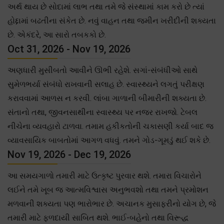
અર્થ થાય છે સોદામાં લાભ તથા તમે જે સંસ્થામાં કામ કરો છે ત્યાં
હોદ્દામાં બઢતીના સંકેત છે. નવું વાહન તથા જમીન ખરીદીની શક્યતા
છે. એકંદરે, આ સારો તબકકો છે.
Oct 31, 2026 - Nov 19, 2026
અણધારી મુસીબતો આવીને ઊભી રહેશે. સગાં-સંબંધીઓ સાથે
સુમેળભર્યા સંબંધો રાખવાની સલાહ છે. સ્વાસ્થ્યને લગતું પરીક્ષણ
કરાવવામાં આળસ ન કરવી. લાંબા ગાળાની બીમારીની શક્યતા છે.
સંતાનો તથા, જીવનસાથીના સ્વાસ્થ્ય પર નજર રાખજો. ટેબલ
નીચેના વ્યવહારો ટાળવા. તમામ હકીકતોની ચકાસણી કર્યા બાદ જ
વ્યાવસાયિક બાબતોમાં આગળ વધવું. તમને ગોડ-ગૂમડું થઈ શકે છે.
Nov 19, 2026 - Dec 19, 2026
આ સમયગાળો તમારી માટે ઉત્કૃષ્ટ પુરવાર થશે. તમારા વિચારોને
લઈને તમે ખૂબ જ આત્મવિશ્વાસ અનુભવશો તથા તમને પ્રમોશન
મળવાની શક્યતા પણ ભારોભાર છે. અચાનક મુસાફરીનો યોગ છે, જે
તમારી માટે ફળદાયી સાબિત થશે. ભાઈ-બહેનો તથા વિરૂદ્ધ