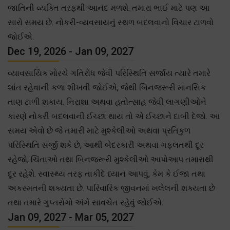
જાતિની વ્યક્તિ તરફથી આનંદ મળશે. તમારા ભાઈ માટે પણ આ
સારો સમય છે. નોકરી-વ્યવસાયનું સ્થળ બદલવાનો વિચાર ટાળવો
જોઈએ.
Dec 19, 2026 - Jan 09, 2027
વ્યાવસાયિક મોરચે ગતિરોધ જેવી પરિસ્થિતિ સર્જાય ત્યારે તમારે
શાંત રહેવાની કળા શીખવી જોઈએ, જેથી બિનજરૂરી માનસિક
તાણ ટાળી શકાય. નિરાશા અથવા હતોત્સાહ જેવી લાગણીઓને
કારણે નોકરી બદલવાની ઈચ્છા થાય તો એ ઈચ્છાને દાબી દેજો. આ
સમય એવો છે જે તમારી માટે મુશ્કેલીઓ અથવા પ્રતિકુળ
પરિસ્થિતિ સર્જી શકે છે, આથી બેદરકારી અથવા ગફલતથી દૂર
રહેજો, ચિંતાઓ તથા બિનજરૂરી મુશ્કેલીઓ આપોઆપ તમારાથી
દૂર રહેશે. સ્વાસ્થ્ય તરફ તાકીદે ધ્યાન આપવું, કેમ કે ઈજા તથા
અકસ્મતની શક્યતા છે. પારિવારિક જીવનમાં ખલેલની શક્યતા છે
તથા તમારે ગુપ્તરોગો અંગે સાવચેત રહેવું જોઈએ.
Jan 09, 2027 - Mar 05, 2027