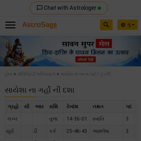
Chat with Astrologer
chat_bubble_outline
search
ગુ
language
Previous
Nex
»
»
હોમ
સેલિબ્રિટી ભવિષ્યફળ
સાયેશા નો જન્મ ચાર્ટ / કુંડલી
સાયેશા ના ગર્હો ની દશા
ગ્રહો
સી
આર
રાશિ
રેખાંશ
નક્ષત
પદ
સ
લગ્ન
તુલા
14-36-01
સ્વાતિ
3
સૂર્ય
ડી
કર્ક
25-46-43
આશ્લેષા
3
મૈ