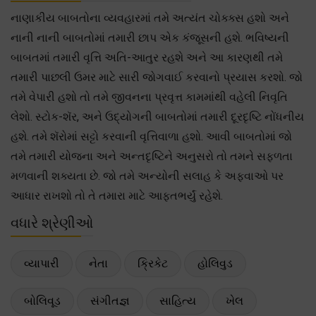
નાણાકીય બાબતોના વ્યવહારમાં તમે અત્યંત ચોક્ક્સ હશો અને
નાની નાની બાબતોમાં તમારી છાપ એક કંજૂસની હશે. ભવિષ્યની
બાબતમાં તમારી વૃત્તિ અતિ-આતુર રહશે અને આ કારણથી તમે
તમારી પાછલી ઉમર માટે સારી જોગવાઈ કરવાનો પ્રયાસ કરશો. જો
તમે વેપારી હશો તો તમે જીવનના પ્રવૃત્ત કામમાંથી વહેલી નિવૃતિ
લેશો. સ્ટોક-શૅર, અને ઉદ્યોગની બાબતોમાં તમારી દૂરદૃષ્ટિ નોંધનીય
હશે. તમે શૅરોમાં સટ્ટો કરવાની વૃત્તિવાળા હશો. આવી બાબતોમાં જો
તમે તમારી યોજના અને અન્તદૃષ્ટિને અનુસરો તો તમને સફળતા
મળવાની શક્યતા છે. જો તમે અન્યોની સલાહ કે અફવાઓ પર
આધાર રાખશો તો તે તમારા માટે આફતભર્યું રહેશે.
વધારે શ્રેણીઓ
વ્યાપારી
નેતા
ક્રિકેટ
હોલિવુડ
બોલિવૂડ
સંગીતજ્ઞ
સાહિત્ય
ખેલ