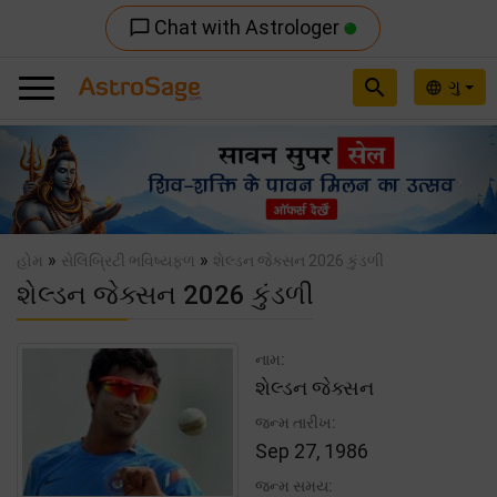
Chat with Astrologer
chat_bubble_outline
search
ગુ
language
Previous
Nex
»
»
હોમ
સેલિબ્રિટી ભવિષ્યફળ
શેલ્ડન જેક્સન 2026 કુંડળી
શેલ્ડન જેક્સન 2026 કુંડળી
નામ:
શેલ્ડન જેક્સન
જન્મ તારીખ:
Sep 27, 1986
જન્મ સમય: