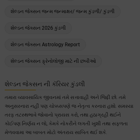
શેલ્ડન જેક્સન જન્મ જન્માક્ષર/ જન્મ કુંડળી/ કુંડળી
શેલ્ડન જેક્સન 2026 કુંડળી
શેલ્ડન જેક્સન Astrology Report
શેલ્ડન જેક્સન ફ્રેનોલોજી માટે ની છબીઓ
શેલ્ડન જેક્સન ની કૅરિયર કુંડલી
તમારા વ્યાવસાયિક જીવનમાં તમે સત્તાવાહી અને જિદ્દી છો. તમે
અનુસરનારા નહીં પણ ચોક્કસપણે જ નેતૃત્વ કરનારા હશો. સમસ્યા
તરફ તટસ્થભાવે જોવાનો પ્રાયસ કરો, તથા હઠાગ્રહી થઈને
કોઈપણ નિર્ણય ન લો, કેમકે નોકરીને લગતી ખુશી તથા સફળતા
મેળવવામા આ બાબત મોટો અંતરાય સાબિત થઈ શકે.