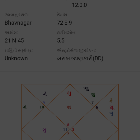
12:0:0
જન્મનું સ્થળ:
રેખાંશ:
Bhavnagar
72 E 9
અક્ષાંશ:
ટાઈમઝોન:
21 N 45
5.5
માહિતી સ્ત્રોત્ર:
એસ્ટ્રોસેજ મૂલ્યાંકન:
Unknown
ખરાબ જાણકારી(DD)