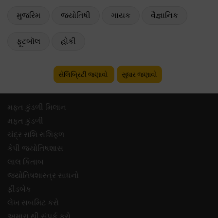
મુજરિમ
જ્યોતિષી
ગાયક
વૈજ્ઞાનિક
ફૂટબૉલ
હોકી
સેલિબ્રિટી જણાવો
સુધાર જણાવો
મફ્ત કુંડળી મિલાન
મફ્ત કુંડળી
ચંદ્ર રાશિ રાશિફળ
કેપી જ્યોતિષશાસ
લાલ કિતાબ
જ્યોતિષશાસ્ત્ર સાધનો
ફીડબેક
લેખ સબમિટ કરો
અમારા થી સંપર્ક કરો