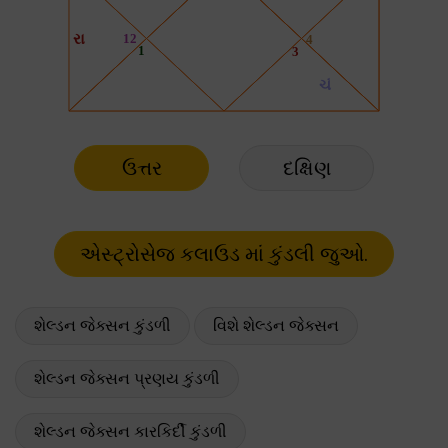
ઉત્તર
દક્ષિણ
શેલ્ડન જેક્સન કુંડળી
વિશે શેલ્ડન જેક્સન
શેલ્ડન જેક્સન પ્રણય કુંડળી
શેલ્ડન જેક્સન કારકિર્દી કુંડળી