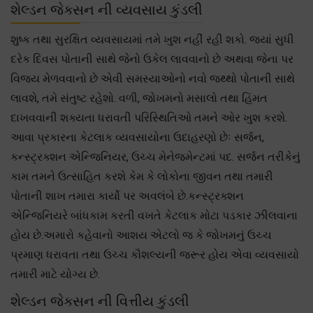
શેલ્ડન જેક્સન ની વ્યવસાય કુંડલી
શુષ્ક તથા સુરક્ષિત વ્યવસાયમાં તમે ખુશ નહીં રહી શકો. જ્યાં સુધી
દરેક દિવસ પોતાની સાથે જેનો ઉકેલ લાવવાનો છે અથવા જેના પર
વિજય મેળવવાનો છે એવી સમસ્યાઓનો નવો જથ્થો પોતાની સાથે
લાવશે, તમે સંતુષ્ટ રહેશો. વળી, જોખમનો મસાલો તથા હિંમત
દાખવવાની શક્યતા ધરાવતી પરિસ્થિતિઓ તમને ઓર ખુશ કરશે.
આવા પ્રકારના કેટલાક વ્યવસાયોના ઉદાહરણો છેઃ સર્જન,
કન્સ્ટ્રક્શન એન્જિનિયર, ઉચ્ચ મેનેજમેન્ટમાં પદ. સર્જન તરીકેનું
કામ તમને ઉત્સાહિત કરશે કેમ કે લોકોના જીવન તથા તમારી
પોતાની શાખ તમારા કાર્યો પર અવલંબે છે.કન્સ્ટ્રક્શન
એન્જિનિયરે બાંધકામ કરતી વખતે કેટલાક મોટા પડકાર ઝીલવાના
હોય છે.અમારો કહેવાનો આશય એટલો જ કે જોખમનું ઉચ્ચ
પ્રમાણ ધરાવતા તથા ઉચ્ચ કૌશલ્યની જરૂર હોય એવા વ્યવસાયો
તમારી માટે યોગ્ય છે.
શેલ્ડન જેક્સન ની વિત્તીય કુંડલી