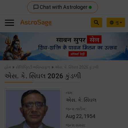
Chat with Astrologer
chat_bubble_outline
search
ગુ
language
Previous
Nex
»
»
હોમ
સેલિબ્રિટી ભવિષ્યફળ
એસ. કે. સિંઘલ 2026 કુંડળી
એસ. કે. સિંઘલ 2026 કુંડળી
નામ:
એસ. કે. સિંઘલ
જન્મ તારીખ:
Aug 22, 1954
જન્મ સમય: