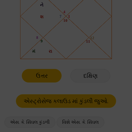
ઉત્તર
દક્ષિણ
એસ. કે. સિંઘલ કુંડળી
વિશે એસ. કે. સિંઘલ