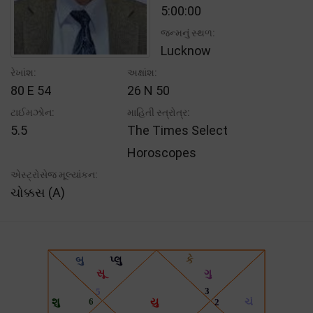
5:00:00
જન્મનું સ્થળ:
Lucknow
રેખાંશ:
અક્ષાંશ:
80 E 54
26 N 50
ટાઈમઝોન:
માહિતી સ્ત્રોત્ર:
5.5
The Times Select
Horoscopes
એસ્ટ્રોસેજ મૂલ્યાંકન:
ચોક્કસ (A)