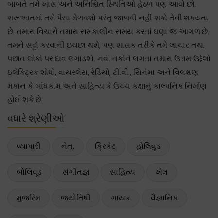
બાબતે તમે ખાસ અને અનિશ્ચિત સ્થિતિઓ હેઠળ પણ આવો છો.
શરૂઆતમાં તમે પૈસા મેળવશો પરંતુ જાળવી નહીં શકો તેવી શક્યતા
છે. તમારા વિચારો તમારા સમકાલીન સમય કરતાં ઘણા જ આગળ છે.
તમને સટ્ટો કરવાની ઇચછા થશે, પણ શાસક તરીકે તમે લાચાર તથા
પછાત લોકો પર દાવ લગાડશો. નવી તકોને લગતા તમારા ઉત્તમ ઉદ્દેશો
ઇલેક્ટ્રિક શોધો, વાયરલેસ, રેડિયો, ટી.વી., સિનેમા અને વિલક્ષણ
મકાન કે બાંધકામ અને સાહિત્ય કે ઉચ્ચ કક્ષાનું કાલ્પનિક નિર્માણ
હોઈ શકે છે.
વધારે શ્રેણીઓ
વ્યાપારી
નેતા
ક્રિકેટ
હોલિવુડ
બોલિવૂડ
સંગીતજ્ઞ
સાહિત્ય
ખેલ
મુજરિમ
જ્યોતિષી
ગાયક
વૈજ્ઞાનિક