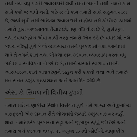
નથી તથા વધુ પડતી જવાબદારી લેવી તમને ગમતી નથી. તમને કામ
સામે કશો જ વાંધો નથી, ખરેખર તો કામ તમારી સાથે સહમત થાય
છે, જ્યાં સુધી તેમાં ભારેખમ જવાબદારી ન હોય. તમે કોઈપણ કામમાં
તમારો હાથ અજમાવવા તૈયાર છો, પણ નોંધનીય છે કે, સુસંસ્કૃત
તથા સ્વચ્છ હોય એવા કાર્યો તરફ તમારો ઝોક રહે છે. વધારામાં, તમે
કદાચ નોંધ્યું હશે કે જે વ્યવસાય તમને પ્રકાશમાં તથા આનંદમાં
લાવે તે તમને શાતં તથા એકલા કામ કરવાના વ્યવસાય કરતાં વધુ
ગમે છે. વાસ્તવિકતા તો એ છે કે, તમારો યસાતં સ્વભાવ તમારી
આસપાસના શાતં વાતાવરણને સહન કરી શકતો નથા અને તમારૂં
મન સતત કશુંક પ્રકાશમય અને આનંદિત શોધે છે.
એસ. કે. સિંઘલ ની વિત્તીય કુંડલી
તમારા માટે નાણાકીય સ્થિતિ વિસંગત હશે. તમે ભાગ્ય અને દુર્ભાગ્ય
વારાફરતી એક સમાન રીતે ભોગવશો જ્યારે કશુંય બરાબર નહીં
થાય. તમારે દરેક પ્રકારના સટ્ટા અને જુગાદૂર રહેવું જોઈએ અને
તમારા ખર્ચ કરવાના વલણ પર અંકુશ રાખવો જોઈએ. નાણાકીય