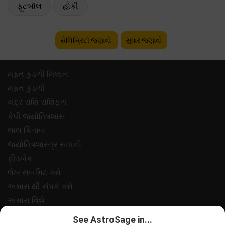
ફૂટબૉલ
હોકી
સેલિબ્રિટી જણાવો
સુધાર જણાવો
મફ્ત કુંડળી મિલાન
મફ્ત કુંડળી
ચંદ્ર રાશિ રાશિફળ
કેપી જ્યોતિષશાસ
લાલ કિતાબ
જ્યોતિષશાસ્ત્ર સાધનો
ફીડબેક
લેખ સબમિટ કરો
અમારા થી સંપર્ક કરો
અમારા વિશે
ચુકવણી
See AstroSage in...