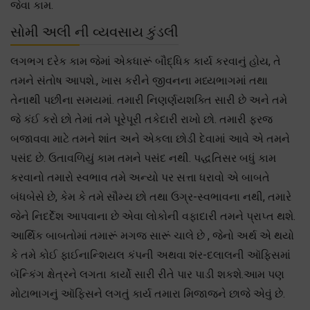
જેવા કામ.
સોમી અલી ની વ્યવસાય કુંડલી
લગભગ દરેક કામ જેમાં એકધારૂં બૌદ્ધિક કાર્ય કરવાનું હોય, તે
તમને સંતોષ આપશે., ખાસ કરીને જીવનના મધ્યભાગમાં તથા
તેનાથી પછીના સમયમાં. તમારી નિણર્ણયશક્તિ સારી છે અને તમે
જે કંઈ કરો છો તેમાં તમે પૂરેપૂરી તકેદારી રાખો છો. તમારી ફરજ
બજાવવા માટે તમને શાંત અને એકલા છોડી દેવામાં આવે એ તમને
પસંદ છે. ઉતાવળિયું કામ તમને પસંદ નથી. પદ્ધતિસર બધું કામ
કરવાનો તમારો સ્વભાવ તમે અન્યો પર સત્તા ધરાવો એ બાબતે
બંધબેસે છે, કેમ કે તમે સૌમ્ય છો તથા ઉગ્ર-સ્વભાવના નથી, તમારે
જેને નિદર્દેશ આપવાના છે એવા લોકોની વફાદારી તમને પ્રાપ્ત થશે.
આર્થિક બાબતોમાં તમારૂં મગજ સારૂં ચાલે છે , જેનો અર્થ એ થયો
કે તમે કોઈ ફાઈનાન્શિયલ કંપની અથવા શંર-દલાલની ઑફિસમાં
બૅન્કિંગ ક્ષેત્રને લગતા કાર્યો સારી રીતે પાર પાડી શકશે.આમ પણ
મોટાભાગનું ઑફિસને લગતું કાર્ય તમારા મિજાજને છાજે એવું છે.