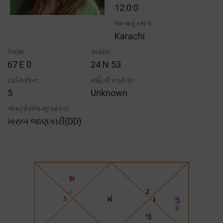
12:0:0
જન્મનું સ્થળ:
Karachi
રેખાંશ:
અક્ષાંશ:
67 E 0
24 N 53
ટાઈમઝોન:
માહિતી સ્ત્રોત્ર:
5
Unknown
એસ્ટ્રોસેજ મૂલ્યાંકન:
ખરાબ જાણકારી(DD)