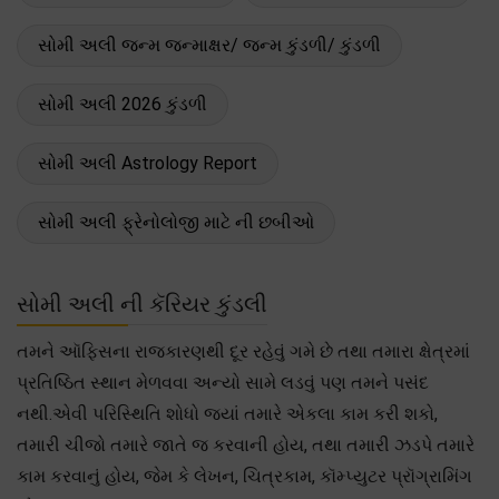
સોમી અલી જન્મ જન્માક્ષર/ જન્મ કુંડળી/ કુંડળી
સોમી અલી 2026 કુંડળી
સોમી અલી Astrology Report
સોમી અલી ફ્રેનોલોજી માટે ની છબીઓ
સોમી અલી ની કૅરિયર કુંડલી
તમને ઑફિસના રાજકારણથી દૂર રહેવું ગમે છે તથા તમારા ક્ષેત્રમાં
પ્રતિષ્ઠિત સ્થાન મેળવવા અન્યો સામે લડવું પણ તમને પસંદ
નથી.એવી પરિસ્થિતિ શોધો જ્યાં તમારે એકલા કામ કરી શકો,
તમારી ચીજો તમારે જાતે જ કરવાની હોય, તથા તમારી ઝડપે તમારે
કામ કરવાનું હોય, જેમ કે લેખન, ચિત્રકામ, કૉમ્પ્યુટર પ્રૉગ્રામિંગ