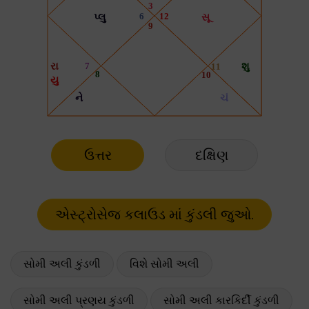
ઉત્તર
દક્ષિણ
સોમી અલી કુંડળી
વિશે સોમી અલી
સોમી અલી પ્રણય કુંડળી
સોમી અલી કારકિર્દી કુંડળી