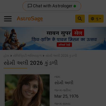
Chat with Astrologer
chat_bubble_outline
search
ગુ
language
Previous
Nex
»
»
હોમ
સેલિબ્રિટી ભવિષ્યફળ
સોમી અલી 2026 કુંડળી
સોમી અલી 2026 કુંડળી
નામ:
સોમી અલી
જન્મ તારીખ:
Mar 25, 1976
જન્મ સમય: