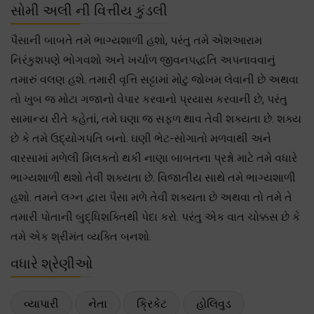
સોમી અલી ની વિત્તીય કુંડલી
પૈસાની બાબતે તમે ભાગ્યશાળી હશો, પરંતુ તમે એશઆરામ
નિરંકુશપણે ભોગવશો અને ખર્ચાળ જીવનપદ્ધતિ અપનાવવાનું
તમારું વલણ હશે. તમારી વૃત્તિ સટ્ટામાં મોટુ જોખમ લેવાની છે અથવા
તો ખુબ જ મોટા ગજાનો વેપાર કરવાનો પ્રયાસ કરવાની છે, પરંતુ
સામાન્ય રીતે કહેતાં, તમે ઘણા જ સફળ થાવ તેવી શક્યતા છે. શક્ય
છે કે તમે ઉદ્યોગપતિ બનો. ઘણી ભેટ-સોગાતો મળવાથી અને
વારસામાં મળેલી મિલકતો થકી નાણા બાબતના પ્રશ્નો માટે તમે વધારે
ભાગ્યશાળી થશો તેવી શક્યતા છે. વિજાતીય સાથે તમે ભાગ્યશાળી
હશો. તમને લગ્ન દ્વારા પૈસા મળે તેવી શક્યતા છે અથવા તો તમે તે
તમારી પોતાની બુદ્ધિશક્તિથી પેદા કરો. પરંતુ એક વાત ચોક્કસ છે કે
તમે એક શ્રીમંત વ્યક્તિ બનશો.
વધારે શ્રેણીઓ
વ્યાપારી
નેતા
ક્રિકેટ
હોલિવુડ