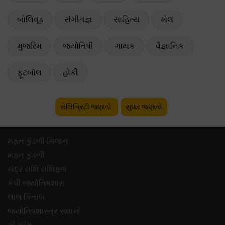
બોલિવૂડ
સંગીતજ્ઞ
સાહિત્ય
ખેલ
મુજરિમ
જ્યોતિષી
ગાયક
વૈજ્ઞાનિક
ફૂટબૉલ
હોકી
સેલિબ્રિટી જણાવો
સુધાર જણાવો
મફ્ત કુંડળી મિલાન
મફ્ત કુંડળી
ચંદ્ર રાશિ રાશિફળ
કેપી જ્યોતિષશાસ
લાલ કિતાબ
જ્યોતિષશાસ્ત્ર સાધનો