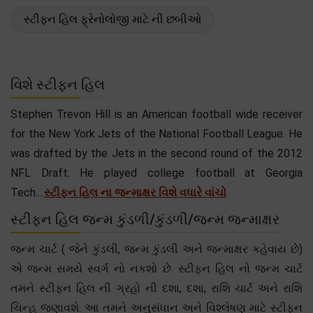
સ્ટીફન હિલ ફ્રેનોલોજી માટે ની છબીઓ
વિશે સ્ટીફન હિલ
Stephen Trevon Hill is an American football wide receiver
for the New York Jets of the National Football League. He
was drafted by the Jets in the second round of the 2012
NFL Draft. He played college football at Georgia
Tech....
સ્ટીફન હિલ ના જન્માક્ષર વિશે વધારે વાંચો
સ્ટીફન હિલ જન્મ કુંડળી/કુંડળી/જન્મ જન્માક્ષર
જન્મ ચાર્ટ ( જેને કુંડલી, જન્મ કુંડલી અને જન્માક્ષર કહેવાય છે)
એ જન્મ સમયે સ્વર્ગ નો નકશો છે. સ્ટીફન હિલ નો જન્મ ચાર્ટ
તમને સ્ટીફન હિલ ની ગ્રહો ની દશા, દશા, રાશિ ચાર્ટ અને રાશિ
ચિન્હ જણાવશે. આ તમને અનુસંધાન અને વિશ્લેષણ માટે સ્ટીફન