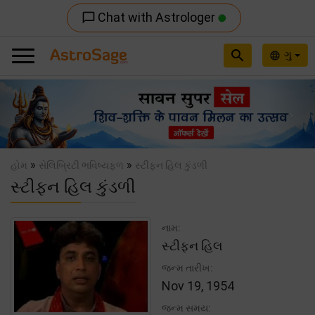
Chat with Astrologer
chat_bubble_outline
search
ગુ
language
Previous
Nex
»
»
હોમ
સેલિબ્રિટી ભવિષ્યફળ
સ્ટીફન હિલ કુંડળી
સ્ટીફન હિલ કુંડળી
નામ:
સ્ટીફન હિલ
જન્મ તારીખ:
Nov 19, 1954
જન્મ સમય: