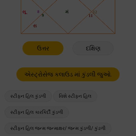
ઉત્તર
દક્ષિણ
સ્ટીફન હિલ કુંડળી
વિશે સ્ટીફન હિલ
સ્ટીફન હિલ કારકિર્દી કુંડળી
સ્ટીફન હિલ જન્મ જન્માક્ષર/ જન્મ કુંડળી/ કુંડળી