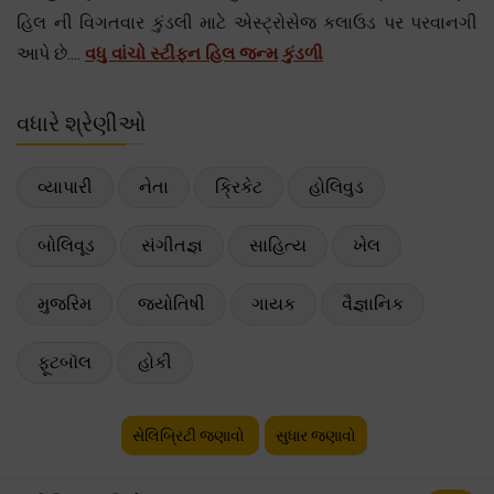
હિલ ની વિગતવાર કુંડલી માટે એસ્ટ્રોસેજ કલાઉડ પર પરવાનગી
આપે છે....
વધુ વાંચો સ્ટીફન હિલ જન્મ કુંડળી
વધારે શ્રેણીઓ
વ્યાપારી
નેતા
ક્રિકેટ
હોલિવુડ
બોલિવૂડ
સંગીતજ્ઞ
સાહિત્ય
ખેલ
મુજરિમ
જ્યોતિષી
ગાયક
વૈજ્ઞાનિક
ફૂટબૉલ
હોકી
સેલિબ્રિટી જણાવો
સુધાર જણાવો