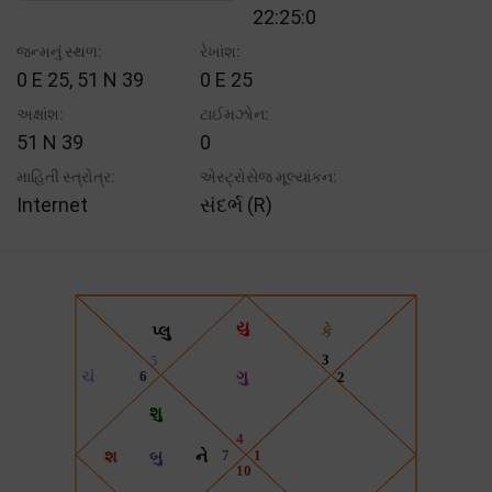
22:25:0
જન્મનું સ્થળ:
રેખાંશ:
0 E 25, 51 N 39
0 E 25
અક્ષાંશ:
ટાઈમઝોન:
51 N 39
0
માહિતી સ્ત્રોત્ર:
એસ્ટ્રોસેજ મૂલ્યાંકન:
Internet
સંદર્ભ (R)