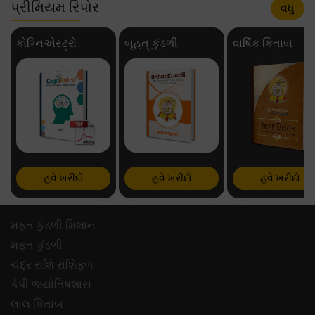
પ્રીમિયમ રિપોર
વધુ
કોગ્નિએસ્ટ્રો
બૃહત્ કુંડળી
વાર્ષિક કિતાબ
હવે ખરીદો
હવે ખરીદો
હવે ખરીદો
મફ્ત કુંડળી મિલાન
મફ્ત કુંડળી
ચંદ્ર રાશિ રાશિફળ
કેપી જ્યોતિષશાસ
લાલ કિતાબ