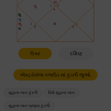
ઉત્તર
દક્ષિણ
સુહાના ખાન કુંડળી
વિશે સુહાના ખાન
સુહાના ખાન પ્રણય કુંડળી