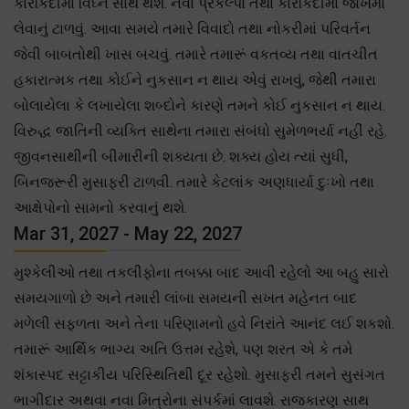
કારકિર્દીમાં વિઘ્ન સાથે થશે. નવા પ્રકલ્પો તથા કારકિર્દીમાં જોખમો
લેવાનું ટાળવું. આવા સમયે તમારે વિવાદો તથા નોકરીમાં પરિવર્તન
જેવી બાબતોથી ખાસ બચવું. તમારે તમારૂં વકતવ્ય તથા વાતચીત
હકારાત્મક તથા કોઈને નુકસાન ન થાય એવું રાખવું, જેથી તમારા
બોલાયેલા કે લખાયેલા શબ્દોને કારણે તમને કોઈ નુકસાન ન થાય.
વિરુદ્ધ જાતિની વ્યક્તિ સાથેના તમારા સંબંધો સુમેળભર્યા નહીં રહે.
જીવનસાથીની બીમારીની શક્યતા છે. શક્ય હોય ત્યાં સુધી,
બિનજરૂરી મુસાફરી ટાળવી. તમારે કેટલાંક અણધાર્યા દુઃખો તથા
આક્ષેપોનો સામનો કરવાનું થશે.
Mar 31, 2027 - May 22, 2027
મુશ્કેલીઓ તથા તકલીફોના તબક્કા બાદ આવી રહેલો આ બહુ સારો
સમયગાળો છે અને તમારી લાંબા સમયની સખત મહેનત બાદ
મળેલી સફળતા અને તેના પરિણામનો હવે નિરાંતે આનંદ લઈ શકશો.
તમારૂં આર્થિક ભાગ્ય અતિ ઉત્તમ રહેશે, પણ શરત એ કે તમે
શંકાસ્પદ સટ્ટાકીય પરિસ્થિતિથી દૂર રહેશો. મુસાફરી તમને સુસંગત
ભાગીદાર અથવા નવા મિત્રોના સંપર્કમાં લાવશે. રાજકારણ સાથ