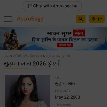
Chat with Astrologer
chat_bubble_outline
search
ગુ
language
Previous
Nex
»
»
હોમ
સેલિબ્રિટી ભવિષ્યફળ
સુહાના ખાન કુંડળી
સુહાના ખાન 2026 કુંડળી
નામ:
સુહાના ખાન
જન્મ તારીખ:
May 22, 2000
જન્મ સમય: