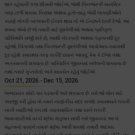
શાંત રહેવાની કળા શીખવી જોઈએ, જેથી બિનજરૂરી માનસિક
તાણ ટાળી શકાય. નિરાશા અથવા હતોત્સાહ જેવી લાગણીઓને
કારણે નોકરી બદલવાની ઈચ્છા થાય તો એ ઈચ્છાને દાબી દેજો. આ
સમય એવો છે જે તમારી માટે મુશ્કેલીઓ અથવા પ્રતિકુળ
પરિસ્થિતિ સર્જી શકે છે, આથી બેદરકારી અથવા ગફલતથી દૂર
રહેજો, ચિંતાઓ તથા બિનજરૂરી મુશ્કેલીઓ આપોઆપ તમારાથી
દૂર રહેશે. સ્વાસ્થ્ય તરફ તાકીદે ધ્યાન આપવું, કેમ કે ઈજા તથા
અકસ્મતની શક્યતા છે. પારિવારિક જીવનમાં ખલેલની શક્યતા છે
તથા તમારે ગુપ્તરોગો અંગે સાવચેત રહેવું જોઈએ.
Oct 21, 2026 - Dec 15, 2026
લાભદાયક સોદો પાર પડવાની ભારે શકયતા છે. તમે જો લોન માટે
અરજી કરી હોય તો તમને નાણાંકીય મદદ મળશે. સ્વાસ્થ્યને લગતી
નાની વ્યાધિઓ કનડશે. વ્યાવસાયિક તથા ઘરને લગતી
જવાબદારીઓ વચ્ચે શ્રેષ્ઠ સંતુલન સાધી તમે જીવનના આ બે
મહત્વનાં પાસાંને તમારૂં શ્રેષ્ઠ આપી શકશો. તમારી અદમ્ય