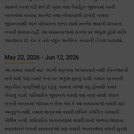
સામનો કરવો પડી શકે છે. પ્રેમ તથા વૈવાહિક જીવનમાં નાની
બાબતોમાં તકરાર, મતભેદ તથા બોલાચાલી ટાળવી. તમારા
જીવનસાથી અને પરિવારના સભ્ય સાથે મતભેદ થવાની શક્યતા
નકારી શકાય નહીં. આ સમયગાળામાં મગજ પર અંકુશ હોવો અતિ
આવશ્યક છે, કેમ કે તમે કશુંક અનૈતિક કરવાની ઈચ્છા ધરાવશો.
May 22, 2026 - Jun 12, 2026
આ સમય તમારી માટે ઝાઝી સફળતા અપાવનારો નથી. બિનજરૂરી
ખર્ચ થશે, પણ તમારે તેના પર અંકુશ મુકવું પડશે. તમામ પ્રકારની
સટ્ટાકીય પ્રવૃત્તિથી દૂર રહેવું. કામનો બોજો વધુ હોવાથી તમારે
ખેંચાવું પડશે. પારિવારિક જીવનને કારણે પણ તાણ વધશે. ધંધાને
લગતી બાબતમાં જોખમ ન લેતા કેમ કે આ સમયગાળો તમારી માટે
અનુકુળ નથી. તમારા શત્રુઓ તમારી છબિને કલંકિત કરવાની
કોશિષ કરશે. પારિવારિક વાતાવરણમાં સંવાદિતાનો અભાવ જણાય.
સ્વાસ્થ્યને લગતી સમસ્યાઓ પણ તમારી અસ્વસ્થતા વધારી મુકશે.