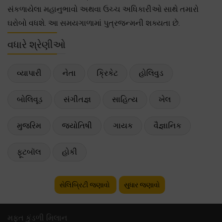
સંકળાયેલા મહાનુભાવો અથવા ઉચ્ચ અધિકારીઓ સાથે તમારો
ઘરોબો વધશે. આ સમયગાળામાં પુત્રજન્મની શક્યતા છે.
વધારે શ્રેણીઓ
વ્યાપારી
નેતા
ક્રિકેટ
હોલિવુડ
બોલિવૂડ
સંગીતજ્ઞ
સાહિત્ય
ખેલ
મુજરિમ
જ્યોતિષી
ગાયક
વૈજ્ઞાનિક
ફૂટબૉલ
હોકી
સેલિબ્રિટી જણાવો
સુધાર જણાવો
મફ્ત કુંડળી મિલાન