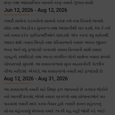
મંત્ર તથા આધ્યાત્મિક બાબતો તરફ તમારો ઝુકાવ વધશે.
Jun 12, 2026 - Aug 12, 2026
તમારી સામેના પડકારોનો સામનો કરવા તમે નવા વિચારો લાવશો.
સોદા તથા લેવડદેવડ સુખરૂપ તથા આસાનીથી પાર પડશે, કેમ કે તમે
તમે તમારા દરેક પ્રતિસ્પર્ધીઓને પછાડશો. એક કરતાં વધુ સ્રોતથી
આવક થશે. તમારા મિત્રો તથા પરિવારજનો તમારૂં અંગત જીવન
ભવ્ય અને વધુ ફળદાયી બનાવશે. સમય વિતવાની સાથે તમારા
ગ્રાહકો, સાથીદારો તથા અન્ય સંબંધિત લોકો સાથેના તમારા સંબંધો
ચોક્કસપણે સુધરશે. આ સમયગાળામાં સુખ-સાહ્યબીની કેટલીક
ચીજ ખરીદશો. એકંદરે, આ સમયગાળો તમારી માટે ફળદાયી છે.
Aug 12, 2026 - Aug 31, 2026
આ સમયગાળો તમારી માટે મિશ્ર ફળ આપનારો છે. વગદાર લોકોને
તમે આકર્ષી શકશો, જેઓ તમારા પ્રકલ્પો તથા યોજનાઓને પાર
પાડવામાં તમારી મદદ કરવા તૈયાર હશે. તમારી સખત મહેનતનું
યોગ્ય મહેનતાણું મેળવવા તમારે ઝાઝી રાહ નહીં જોવી પડે. ભાઈ-