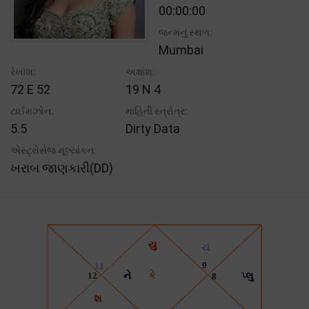
00:00:00
જન્મનું સ્થળ:
Mumbai
રેખાંશ:
અક્ષાંશ:
72 E 52
19 N 4
ટાઈમઝોન:
માહિતી સ્ત્રોત્ર:
5.5
Dirty Data
એસ્ટ્રોસેજ મૂલ્યાંકન:
ખરાબ જાણકારી(DD)