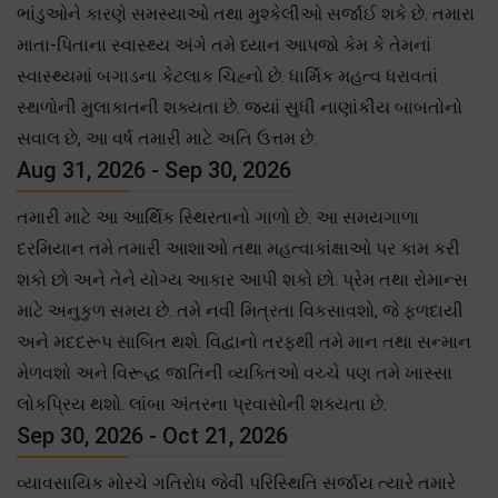
ભાંડુઓને કારણે સમસ્યાઓ તથા મુશ્કેલીઓ સર્જાઈ શકે છે. તમારા
માતા-પિતાના સ્વાસ્થ્ય અંગે તમે ધ્યાન આપજો કેમ કે તેમનાં
સ્વાસ્થ્યમાં બગાડના કેટલાક ચિહ્નો છે. ધાર્મિક મહત્વ ધરાવતાં
સ્થળોની મુલાકાતની શક્યતા છે. જ્યાં સુધી નાણાંકીય બાબતોનો
સવાલ છે, આ વર્ષ તમારી માટે અતિ ઉત્તમ છે.
Aug 31, 2026 - Sep 30, 2026
તમારી માટે આ આર્થિક સ્થિરતાનો ગાળો છે. આ સમયગાળા
દરમિયાન તમે તમારી આશાઓ તથા મહત્વાકાંક્ષાઓ પર કામ કરી
શકો છો અને તેને યોગ્ય આકાર આપી શકો છો. પ્રેમ તથા રોમાન્સ
માટે અનુકુળ સમય છે. તમે નવી મિત્રતા વિકસાવશો, જે ફળદાયી
અને મદદરૂપ સાબિત થશે. વિદ્વાનો તરફથી તમે માન તથા સન્માન
મેળવશો અને વિરૂદ્ધ જાતિની વ્યક્તિઓ વચ્ચે પણ તમે ખાસ્સા
લોકપ્રિય થશો. લાંબા અંતરના પ્રવાસોની શક્યતા છે.
Sep 30, 2026 - Oct 21, 2026
વ્યાવસાયિક મોરચે ગતિરોધ જેવી પરિસ્થિતિ સર્જાય ત્યારે તમારે