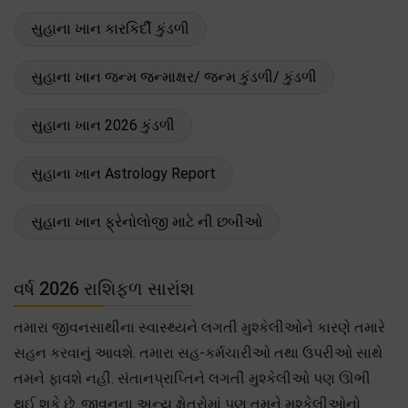
સુહાના ખાન કારકિર્દી કુંડળી
સુહાના ખાન જન્મ જન્માક્ષર/ જન્મ કુંડળી/ કુંડળી
સુહાના ખાન 2026 કુંડળી
સુહાના ખાન Astrology Report
સુહાના ખાન ફ્રેનોલોજી માટે ની છબીઓ
વર્ષ 2026 રાશિફળ સારાંશ
તમારા જીવનસાથીના સ્વાસ્થ્યને લગતી મુશ્કેલીઓને કારણે તમારે
સહન કરવાનું આવશે. તમારા સહ-કર્મચારીઓ તથા ઉપરીઓ સાથે
તમને ફાવશે નહીં. સંતાનપ્રાપ્તિને લગતી મુશ્કેલીઓ પણ ઊભી
થઈ શકે છે. જીવનના અન્ય ક્ષેત્રોમાં પણ તમને મુશ્કેલીઓનો