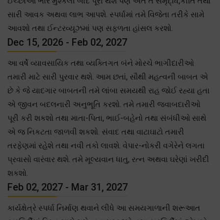
ઈચ્છાઓ ભારે મુશ્કેલી બાદ પૂરી થશે પણ અંતે તે સમૃદ્ધિ,કીર્તિ તથા
સારી આવક અથવા લાભ આપશે. સ્પર્ધામાં તમે વિજેતા તરીકે સામે
આવશો તથા ઈન્ટરવ્યૂઝમાં પણ સફળતા હાંસલ કરશો.
Dec 15, 2026 - Feb 02, 2027
આ વર્ષે વ્યાવસાયિક તથા વ્યક્તિગત બંને મોરચે ભાગીદારીઓ
તમારી માટે સારી પુરવાર થશે. આમ છતાં, સૌથી મહત્વની બાબત એ
છે કે જે યાદગાર બાબતની તમે લાંબા સમયથી રાહ જોઈ રહ્યા હતા
એ જીવન બદલનારી અનુભૂતિ કરશો. તમે તમારી જવાબદારીઓ
પૂરી કરી શકશો તથા માતા-પિતા, ભાઈ-બહેનો તથા સંબંધીઓ સાથે
એ જ નિકટતા જાળવી શકશો. સંવાદ તથા વાટાઘાટો તમારી
તરફેણમાં રહેશે તથા નવી તકો લાવશે. વેપાર-નોકરી વગેરેને લગતા
પ્રવાસો વારંવાર થશે. તમે મૂલ્યવાન ધાતુ, રત્ન અથવા ઘરેણાં ખરીદી
શકશો.
Feb 02, 2027 - Mar 31, 2027
કાર્યક્ષેત્રે સ્પર્ધા નિર્માણ થવાને લીધે આ સમયગાળાની શરૂઆત