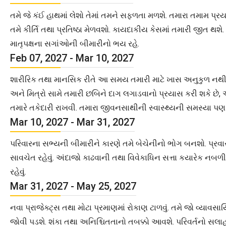
તમે જે કંઈ હાથમાં લેશો તેમાં તમને સફળતા મળશે. તમારા તમામ પ
તમે કીર્તિ તથા પ્રતિષ્ઠા મેળવશો. કાયદાકીય કેસમાં તમારી જીત 
માતૃપક્ષના સગાંઓની બીમારીનો ભય રહે.
Feb 07, 2027 - Mar 10, 2027
શારીરિક તથા માનસિક રીતે આ સમય તમારી માટે ખાસ અનુકુળ નથી. 
અને મિત્રો સામે તમારી છબિને દાગ લગાડવાનો પ્રયાસ કરી શકે 
તમારે તકેદારી રાખવી. તમારા જીવનસાથીની સ્વાસ્થ્યની સમસ્યા પણ
Mar 10, 2027 - Mar 31, 2027
પરિવારના સભ્યની બીમારીને કારણે તમે બેચેનીનો ભોગ બનશો. પ્રવા
સાવચેત રહેવું. અંદાજો કાઢવાની તથા વિવેકાધિન સત્તા કયારેક નબ
રહેવું.
Mar 31, 2027 - May 25, 2027
નવા પ્રાજેક્ટ્સ તથા મોટા પ્રમાણમાં રોકાણ ટાળવું. તમે જો વ્યાવસ
જોવી પડશે. શંકા તથા અનિશ્ચિતતાનો તબક્કો આવશે. પરિવર્તનો સલા