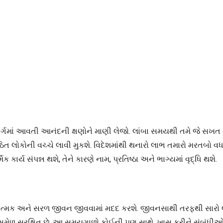
રા માર્ગમાં આવતી આનંદની ક્ષણોને માણી લેજો. લાંબા સમયથી તમે જે સ
 લોકોની વચ્ચે લાવી મુકશે. વિદેશમાંથી થનારો લાભ તમારો મરતબો
કાર્ય સંપન્ન થશે, તેને કારણે નામ, પ્રતિષ્ઠા અને ભાગ્યમાં વૃદ્ધિ થશે.
કારાત્મક અને સરળ જીવન જીવવામાં મદદ કરશે. જીવનસાથી તરફથી સારો
ાંનો સુમેળ સુરક્ષિત છે. આ સમયગાળો કોઈની પણ સાથે, ખાસ કરીને સંબંધ