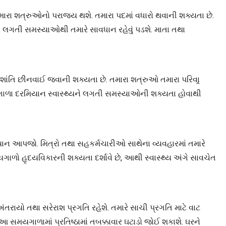
મારા શત્રુઓનો પરાજય થશે. તમારા પદમાં વધારો થવાની શક્યતા છે.
ે લગતી સમસ્યાઓથી તમારે સાવધાન રહેવું પડશે. માતા તથા
તિ છીનવાઈ જવાની શક્યતા છે. તમારા શત્રુઓ તમારા પરિવાર્‍
ગાળા દરમિયાન સ્વાસ્થ્યને લગતી સમસ્યાઓની શક્યતા હોવાથી
્યાન આપજો. મિત્રો તથા સહકર્મચારીઓ સાથેના વ્યવહારમાં તમારે
ાળો હૃદયવિકારની શક્યતા દર્શાવે છે, આથી સ્વાસ્થ્ય અંગે સાવચેત
અંતરાયો તથા સરેરાશ પ્રગતિ રહેશે. તમારે સાચી પ્રગતિ માટે વાટ
 સમયગાળામાં પ્રતિષ્ઠામાં તબક્કાવાર ઘટાડો જોઈ શકાશે. ઘરને