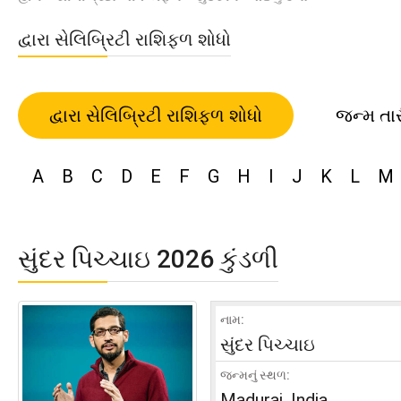
દ્વારા સેલિબ્રિટી રાશિફળ શોધો
દ્વારા સેલિબ્રિટી રાશિફળ શોધો
જન્મ તા
A
B
C
D
E
F
G
H
I
J
K
L
M
સુંદર પિચ્ચાઇ 2026 કુંડળી
નામ:
સુંદર પિચ્ચાઇ
જન્મનું સ્થળ:
Madurai, India