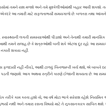
્રયાસોમાં તમને યશ મળશે અને તમે મુશ્કેલીઓમાંથી બહાર આવી શકશો. ત
થશે. એકંદરે આ તમારી માટે સફળતાભર્યો સમયગાળો છે. બળતરા તથા આંખન
સ્વાસ્થ્યની લગતી સમસ્યાઓથી પીડાશો અને તેનાથી તમારી માનસિક શાં
છે, આથી તમને સલાહ છે કે શત્રુઓથી બની શકે એટલા દૂર રહો. આ સમય
 નકારી શકાય નહીં.
સ ફળદાયી નહીં નીવડે, આથી ટાળવું. બિનજરૂરી ખર્ચ થશે, એ બાબતે ધ
ળી પડતી જણાશે. આગ અથવા સ્ત્રીને કારણે ઈજાની શક્યતા છે. આ સમયગ
ાયિક તરીકે કામ કરતા હશો તો, આ વર્ષ મોટા ભાગે સરેરાશ રહેશે. નિયમિત 
હભર્યા નથી અને તમારા રસના વિષયો માટે તે નુકસાનકારક સાબિત થશે. આ