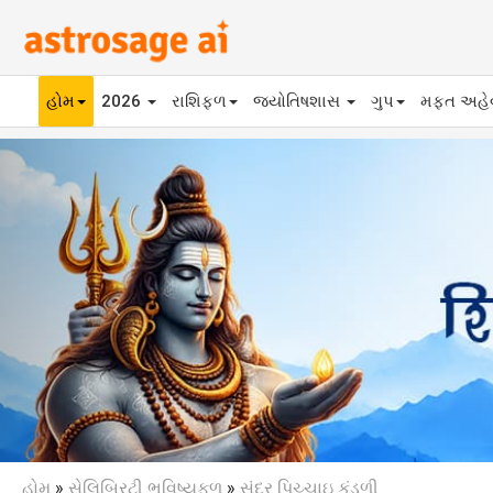
હોમ
2026
રાશિફળ
જ્યોતિષશાસ
ગુપ
મફ્ત અહ
Previous
હોમ
»
સેલિબ્રિટી ભવિષ્યફળ
»
સુંદર પિચ્ચાઇ કુંડળી