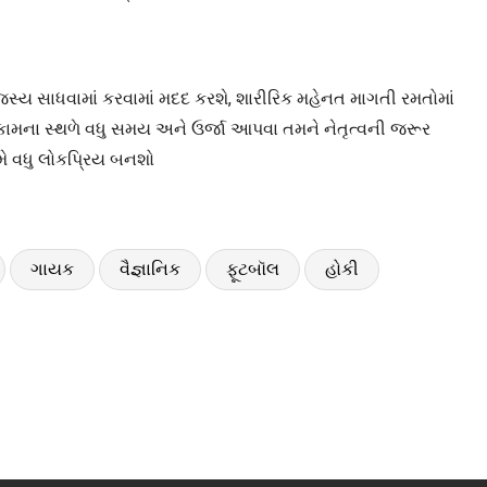
જસ્ય સાધવામાં કરવામાં મદદ કરશે, શારીરિક મહેનત માગતી રમતોમાં
. કામના સ્થળે વધુ સમય અને ઉર્જા આપવા તમને નેતૃત્વની જરૂર
મે વધુ લોકપ્રિય બનશો
ગાયક
વૈજ્ઞાનિક
ફૂટબૉલ
હોકી