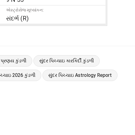
એસ્ટ્રોસેજ મૂલ્યાંકન:
સંદર્ભ (R)
ઇ પ્રણય કુંડળી
સુંદર પિચ્ચાઇ કારકિર્દી કુંડળી
િચ્ચાઇ 2026 કુંડળી
સુંદર પિચ્ચાઇ Astrology Report