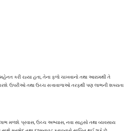
ખત મહેનત કરી રહ્યા હતા, તેના ફળો ચાખવાનો તથા આરામથી તે
 વધારશે. ઉપરીઓ તથા ઉચ્ચ સત્તાવાળાઓ તરફથી પણ લાભની શક્યતા
 લાભ મળશે. પ્રવાસ, ઉચ્ચ અભ્યાસ, નવા સાહસો તથા વ્યવસાય
ીઓ સાથે મતભેદ તથા દુશ્મનાવટ કરાવનારો સાબિત થઈ શકે છે.