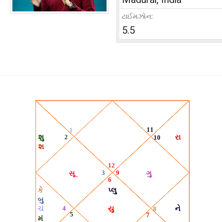
ટાઈમઝોન:
5.5