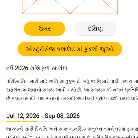
ઉત્તર
દક્ષિણ
વર્ષ 2026 રાશિફળ સારાંશ
પરિસ્થિતિ તમારી માટે અતિ સાનુકુળ છે. બધું જ વિસારે પાડી, તમા
સફળતા માણવાનો સમય આવી ગયો છે. આ સમયગાળો તમને પ્રતિષ્ઠિત
છે. જીવનસાથી તથા સંતાનો તરફથી આનંદની પ્રાપ્તિ થશે. ઘરમાં ધાર્મિક 
Jul 12, 2026 - Sep 08, 2026
ભાગ્યની સારી સ્થિતિ અને સારૂં માનસિક સંતુલન તમને ઘરમાં હ
વગેરેમાં પ્રવેશ કરવા માટે આ વર્ષ સાનુકુળ છે. પારિવારિક જીવનમ