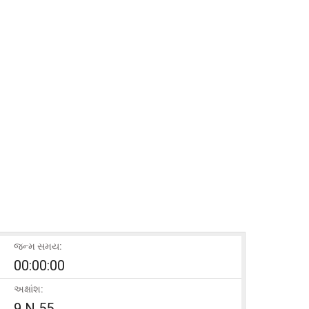
જન્મ સમય:
00:00:00
અક્ષાંશ:
9 N 55