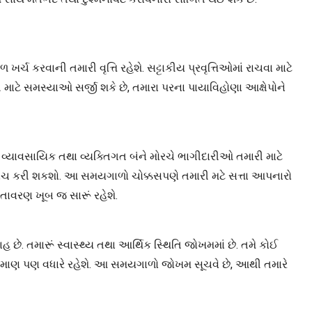
 કરવાની તમારી વૃત્તિ રહેશે. સટ્ટાકીય પ્રવૃત્તિઓમાં રાચવા માટે
ાટે સમસ્યાઓ સર્જી શકે છે, તમારા પરના પાયાવિહોણા આક્ષેપોને
ષે વ્યાવસાયિક તથા વ્યક્તિગત બંને મોરચે ભાગીદારીઓ તમારી માટે
દાચ કરી શકશો. આ સમયગાળો ચોક્કસપણે તમારી મટે સત્તા આપનારો
વાતાવરણ ખૂબ જ સારૂં રહેશે.
 તમારૂં સ્વાસ્થ્ય તથા આર્થિક સ્થિતિ જોખમમાં છે. તમે કોઈ
 પ્રમાણ પણ વધારે રહેશે. આ સમયગાળો જોખમ સૂચવે છે, આથી તમારે