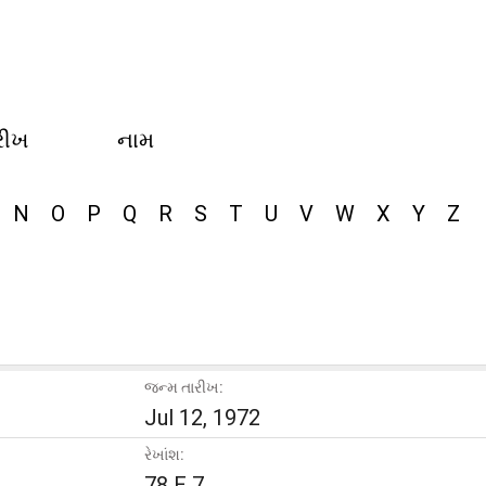
રીખ
નામ
N
O
P
Q
R
S
T
U
V
W
X
Y
Z
જન્મ તારીખ:
Jul 12, 1972
રેખાંશ:
78 E 7