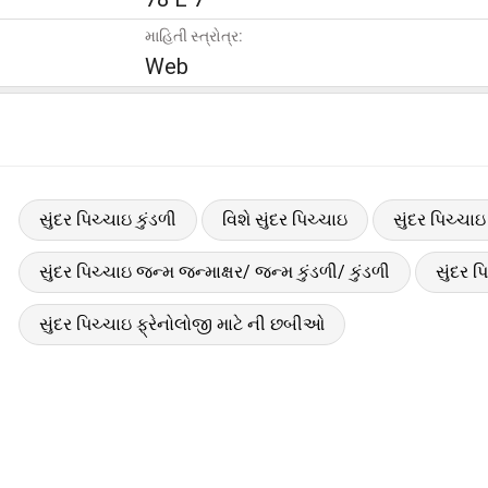
માહિતી સ્ત્રોત્ર:
Web
સુંદર પિચ્ચાઇ કુંડળી
વિશે સુંદર પિચ્ચાઇ
સુંદર પિચ્ચા
સુંદર પિચ્ચાઇ જન્મ જન્માક્ષર/ જન્મ કુંડળી/ કુંડળી
સુંદર પ
સુંદર પિચ્ચાઇ ફ્રેનોલોજી માટે ની છબીઓ