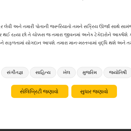
કાર લેવી અને તમારી પોતાની જરૂરિયાતો તમને સક્રિય ઊર્જા સાથે સામં
ર થઈ રહ્યા છો તે ચોક્કસ જ તમારા જીવનમાં અનેક ટેકેદારોને આકર્ષશે
ને સફળતામાં યોગદાન આપશે. તમારા માન-મરતબામાં વૃદ્ધિ થશે અને ત
સંગીતજ્ઞ
સાહિત્ય
ખેલ
મુજરિમ
જ્યોતિષી
સેલિબ્રિટી જણાવો
સુધાર જણાવો