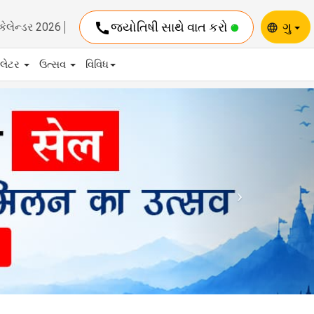
call
જ્યોતિષી સાથે વાત કરો
ગુ
કેલેન્ડર 2026
language
યુલેટર
ઉત્સવ
વિવિધ
Next