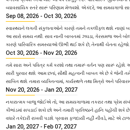
વ્યાવસાયિક સ્તરે સારૂં પરિણામ મેળવશો. એકંદરે, આ સમયગાળો સારો
Sep 08, 2026 - Oct 30, 2026
સ્વાસ્થ્યને લગતી સંકુલતાઓને કારણે તમને તકલીફલ થશે. નાણાં બચાવ
આ સારો સમય નથી. સાવ નાની બાબતમાં ઝઘડા, ગેરસમજ અને બોલાચાલી
કારણે પારિવારિક સમસ્યાઓ ઊભી થઈ શકે છે, તેનાથી ચેતતા રહેજો. સ
Oct 30, 2026 - Nov 20, 2026
તમે સારા અને પવિત્ર કર્મ કરશો તથા તમારૂં વર્તન પણ સારૂં રહેશે
સારી પુરવાર થશે. આમ છતાં, સૌથી મહત્વની બાબત એ છે કે જેની
સાબિત થશે. તમારા વ્યક્તિત્વમાં, કાર્યસ્થળે તથા મિત્રો અને પરિવા
Nov 20, 2026 - Jan 20, 2027
નકારાત્મક બાજુ જોઈએ તો, આ સમયગાળામા તકરાર તથા પ્રેમ સંબંધ 
કૌભાંડમાં સપડાઈ શકો છો અને તમારી પ્રતિષ્ઠાને હાનિ પહોંચી શકે
વધારે તકેદારી રાખવી પડશે. પ્રવાસ ફળદાયી નહીં નીવડે, માટે એ ટાળ
Jan 20, 2027 - Feb 07, 2027