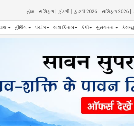
હોમ
રાશિફળ
કુંડળી
કુંડળી 2026
રાશિફળ 2026
ેવાલ
હીલિંગ
પંચાંગ
લાલ કિતાબ
કેપી
સુસંગતતા
કેલ્ક્