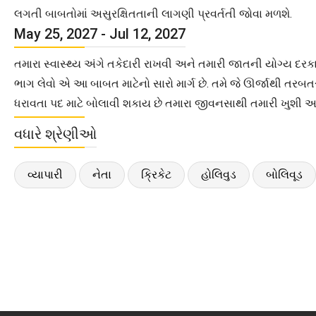
લગતી બાબતોમાં અસુરક્ષિતતાની લાગણી પ્રવર્તતી જોવા મળશે.
May 25, 2027 - Jul 12, 2027
તમારા સ્વાસ્થ્ય અંગે તકેદારી રાખવી અને તમારી જાતની યોગ્ય દર
ભાગ લેવો એ આ બાબત માટેનો સારો માર્ગ છે. તમે જે ઊર્જાથી તરબત
ધરાવતા પદ માટે બોલાવી શકાય છે તમારા જીવનસાથી તમારી ખુશી અ
વધારે શ્રેણીઓ
વ્યાપારી
નેતા
ક્રિકેટ
હોલિવુડ
બોલિવૂડ