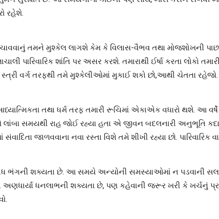
 રહેશે.
વાનું તમને મુશ્કેલ લાગશે કેમ કે વિલાસ-વૈભવ તથા મોજશોખની પાછળ ખર્ચ
 પારિવારિક શાંતિ પર અસર કરશે. તમારાથી ઈર્ષા કરતા લોકો તમારી મ
્ત્રી વર્ગ તરફથી તમે મુશ્કેલીઓમાં મુકાઈ શકો છો,આથી ચેતતા રહેજો.
. આધ્યાત્મિકતા તથા ધર્મ તરફ તમારી રૂચિમાં એકાએક વધારો થશે. આ વર્
 તમે લાંબા સમયથી રાહ જોઈ રહ્યા હતા એ જીવન બદલનારી અનુભૂતિ ક
રમાં સંવાદિતા જાળવવાના નવા રસ્તા વિશે તમે શીખી રહ્યા છો. પારિવારિક 
ભંગની શક્યતા છે. આ સમયે અન્યોની સમસ્યાઓમાં ન પડવાની સલાહ છે.
 છે. અણધાર્યા ધનલાભની શક્યતા છે, પણ કહેવાની જરૂર ખરી કે ખર્ચનું
વો.