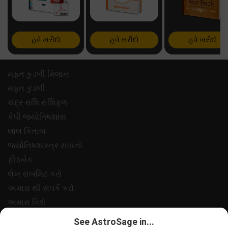
હવે ખરીદો
હવે ખરીદો
હવે ખરીદો
મફ્ત કુંડળી મિલાન
મફ્ત કુંડળી
ચંદ્ર રાશિ રાશિફળ
કેપી જ્યોતિષશાસ
લાલ કિતાબ
જ્યોતિષશાસ્ત્ર સાધનો
ફીડબેક
લેખ સબમિટ કરો
અમારા થી સંપર્ક કરો
અમારા વિશે
ચુકવણી
See AstroSage in...