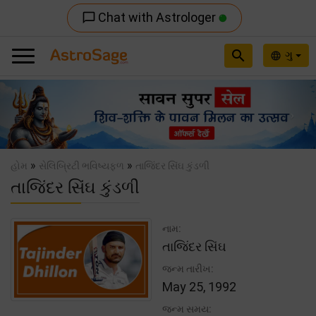
Chat with Astrologer
chat_bubble_outline
search
ગુ
language
Previous
Nex
»
»
હોમ
સેલિબ્રિટી ભવિષ્યફળ
તાજિંદર સિંઘ કુંડળી
તાજિંદર સિંઘ કુંડળી
નામ:
તાજિંદર સિંઘ
જન્મ તારીખ:
May 25, 1992
જન્મ સમય: