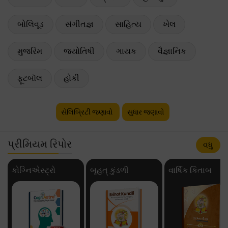
બોલિવૂડ
સંગીતજ્ઞ
સાહિત્ય
ખેલ
મુજરિમ
જ્યોતિષી
ગાયક
વૈજ્ઞાનિક
ફૂટબૉલ
હોકી
સેલિબ્રિટી જણાવો
સુધાર જણાવો
પ્રીમિયમ રિપોર
વધુ
કોગ્નિએસ્ટ્રો
બૃહત્ કુંડળી
વાર્ષિક કિતાબ