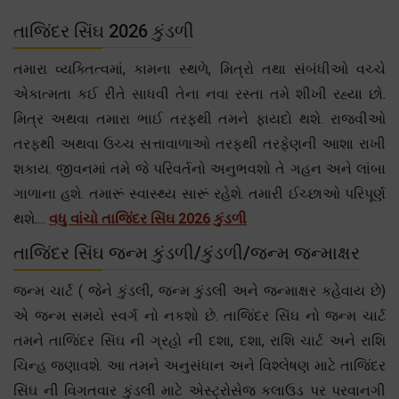
તાજિંદર સિંઘ 2026 કુંડળી
તમારા વ્યક્તિત્વમાં, કામના સ્થળે, મિત્રો તથા સંબંધીઓ વચ્ચે
એકાત્મતા કઈ રીતે સાધવી તેના નવા રસ્તા તમે શીખી રહ્યા છો.
મિત્ર અથવા તમારા ભાઈ તરફથી તમને ફાયદો થશે. રાજવીઓ
તરફથી અથવા ઉચ્ચ સત્તાવાળાઓ તરફથી તરફેણની આશા રાખી
શકાય. જીવનમાં તમે જે પરિવર્તનો અનુભવશો તે ગહન અને લાંબા
ગાળાના હશે. તમારૂં સ્વાસ્થ્ય સારૂં રહેશે. તમારી ઈચ્છાઓ પરિપૂર્ણ
થશે....
વધુ વાંચો તાજિંદર સિંઘ 2026 કુંડળી
તાજિંદર સિંઘ જન્મ કુંડળી/કુંડળી/જન્મ જન્માક્ષર
જન્મ ચાર્ટ ( જેને કુંડલી, જન્મ કુંડલી અને જન્માક્ષર કહેવાય છે)
એ જન્મ સમયે સ્વર્ગ નો નકશો છે. તાજિંદર સિંઘ નો જન્મ ચાર્ટ
તમને તાજિંદર સિંઘ ની ગ્રહો ની દશા, દશા, રાશિ ચાર્ટ અને રાશિ
ચિન્હ જણાવશે. આ તમને અનુસંધાન અને વિશ્લેષણ માટે તાજિંદર
સિંઘ ની વિગતવાર કુંડલી માટે એસ્ટ્રોસેજ કલાઉડ પર પરવાનગી