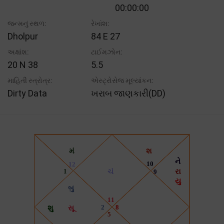
00:00:00
જન્મનું સ્થળ:
રેખાંશ:
Dholpur
84 E 27
અક્ષાંશ:
ટાઈમઝોન:
20 N 38
5.5
માહિતી સ્ત્રોત્ર:
એસ્ટ્રોસેજ મૂલ્યાંકન:
Dirty Data
ખરાબ જાણકારી(DD)