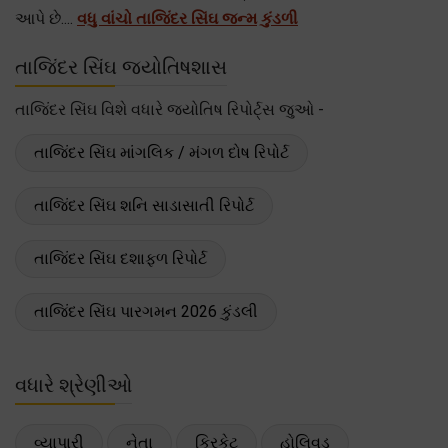
આપે છે....
વધુ વાંચો તાજિંદર સિંઘ જન્મ કુંડળી
તાજિંદર સિંઘ જ્યોતિષશાસ
તાજિંદર સિંઘ વિશે વધારે જ્યોતિષ રિપોર્ટ્સ જુઓ -
તાજિંદર સિંઘ માંગલિક / મંગળ દોષ રિપોર્ટ
તાજિંદર સિંઘ શનિ સાડાસાતી રિપોર્ટ
તાજિંદર સિંઘ દશાફળ રિપોર્ટ
તાજિંદર સિંઘ પારગમન 2026 કુંડલી
વધારે શ્રેણીઓ
વ્યાપારી
નેતા
ક્રિકેટ
હોલિવુડ