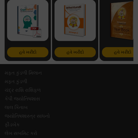
હવે ખરીદો
હવે ખરીદો
હવે ખરીદો
મફ્ત કુંડળી મિલાન
મફ્ત કુંડળી
ચંદ્ર રાશિ રાશિફળ
કેપી જ્યોતિષશાસ
લાલ કિતાબ
જ્યોતિષશાસ્ત્ર સાધનો
ફીડબેક
લેખ સબમિટ કરો