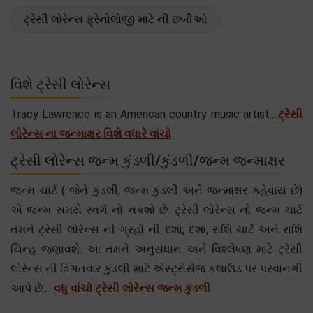
ટ્રેસી લોરેન્સ ફ્રેનોલોજી માટે ની છબીઓ
વિશે ટ્રેસી લોરેન્સ
Tracy Lawrence is an American country music artist....
ટ્રેસી
લોરેન્સ ના જન્માક્ષર વિશે વધારે વાંચો
ટ્રેસી લોરેન્સ જન્મ કુંડળી/કુંડળી/જન્મ જન્માક્ષર
જન્મ ચાર્ટ ( જેને કુંડલી, જન્મ કુંડલી અને જન્માક્ષર કહેવાય છે)
એ જન્મ સમયે સ્વર્ગ નો નકશો છે. ટ્રેસી લોરેન્સ નો જન્મ ચાર્ટ
તમને ટ્રેસી લોરેન્સ ની ગ્રહો ની દશા, દશા, રાશિ ચાર્ટ અને રાશિ
ચિન્હ જણાવશે. આ તમને અનુસંધાન અને વિશ્લેષણ માટે ટ્રેસી
લોરેન્સ ની વિગતવાર કુંડલી માટે એસ્ટ્રોસેજ કલાઉડ પર પરવાનગી
આપે છે....
વધુ વાંચો ટ્રેસી લોરેન્સ જન્મ કુંડળી