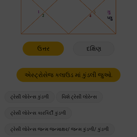
ઉત્તર
દક્ષિણ
ટ્રેસી લોરેન્સ કુંડળી
વિશે ટ્રેસી લોરેન્સ
ટ્રેસી લોરેન્સ કારકિર્દી કુંડળી
ટ્રેસી લોરેન્સ જન્મ જન્માક્ષર/ જન્મ કુંડળી/ કુંડળી