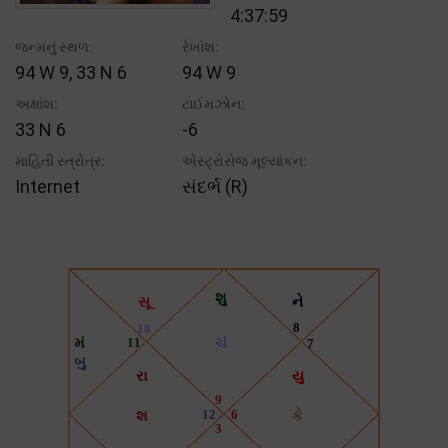
4:37:59
જન્મનું સ્થળ:
રેખાંશ:
94 W 9, 33 N 6
94 W 9
અક્ષાંશ:
ટાઈમઝોન:
33 N 6
-6
માહિતી સ્ત્રોત્ર:
એસ્ટ્રોસેજ મૂલ્યાંકન:
Internet
સંદર્ભ (R)