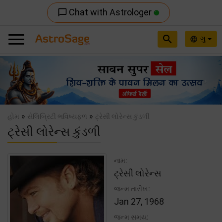
Chat with Astrologer
chat_bubble_outline
search
ગુ
language
Previous
Nex
»
»
હોમ
સેલિબ્રિટી ભવિષ્યફળ
ટ્રેસી લોરેન્સ કુંડળી
ટ્રેસી લોરેન્સ કુંડળી
નામ:
ટ્રેસી લોરેન્સ
જન્મ તારીખ:
Jan 27, 1968
જન્મ સમય: