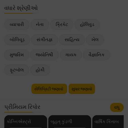
વધારે શ્રેણીઓ
વ્યાપારી
નેતા
ક્રિકેટ
હોલિવુડ
બોલિવૂડ
સંગીતજ્ઞ
સાહિત્ય
ખેલ
મુજરિમ
જ્યોતિષી
ગાયક
વૈજ્ઞાનિક
ફૂટબૉલ
હોકી
સેલિબ્રિટી જણાવો
સુધાર જણાવો
પ્રીમિયમ રિપોર
વધુ
કોગ્નિએસ્ટ્રો
બૃહત્ કુંડળી
વાર્ષિક કિતાબ