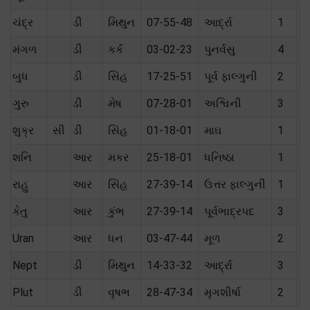
ચંદ્ર
ડી
મિથુન
07-55-48
આર્દ્રા
1
મૈ
મંગળ
ડી
કર્ક
03-02-23
પુનર્વસુ
4
શ
બુધ
ડી
સિંહ
17-25-51
પૂર્વ ફાલ્ગુની
2
મૈ
ગુરુ
ડી
મેષ
07-28-01
અશ્વિની
3
મૈ
શુક્ર
સી
ડી
સિંહ
01-18-01
માઘ
1
શ
શનિ
આર
મકર
25-18-01
ધનિષ્ઠા
1
પ
રાહુ
આર
સિંહ
27-39-14
ઉત્તર ફાલ્ગુની
1
કેતુ
આર
કુંભ
27-39-14
પૂર્વભાદ્રપદ
3
Uran
આર
ધન
03-47-44
મૂળ
2
Nept
ડી
મિથુન
14-33-32
આર્દ્રા
3
Plut
ડી
વૃષભ
28-47-34
મૃગશીર્ષા
2