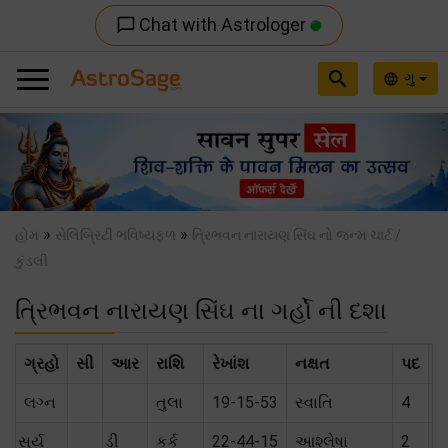
Chat with Astrologer
chat_bubble_outline
search
ગુ
language
Previous
Nex
»
»
હોમ
સેલિબ્રિટી ભવિષ્યફળ
ત્રિભવન નારાયણ સિંઘ નો જન્મ ચાર્ટ /
કુંડલી
ત્રિભવન નારાયણ સિંઘ ના ગર્હો ની દશા
ગ્રહો
સી
આર
રાશિ
રેખાંશ
નક્ષત
પદ
સ
લગ્ન
તુલા
19-15-53
સ્વાતિ
4
સૂર્ય
ડી
કર્ક
22-44-15
આશ્લેષા
2
મૈ