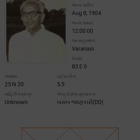
જન્મ તારીખ:
Aug 8, 1904
જન્મ સમય:
12:00:00
જન્મનું સ્થળ:
Varanasi
રેખાંશ:
83 E 0
અક્ષાંશ:
ટાઈમઝોન:
25 N 20
5.5
માહિતી સ્ત્રોત્ર:
એસ્ટ્રોસેજ મૂલ્યાંકન:
Unknown
ખરાબ જાણકારી(DD)