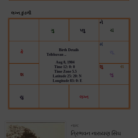
નામ:
ત્રિભવન નારાયણ સિંઘ