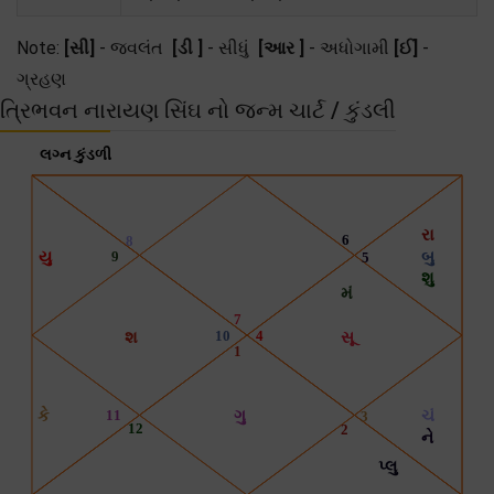
Note:
[સી]
- જ્વલંત
[ડી ]
- સીધું
[આર ]
- અધોગામી
[ઈ]
-
ગ્રહણ
ત્રિભવન નારાયણ સિંઘ નો જન્મ ચાર્ટ / કુંડલી