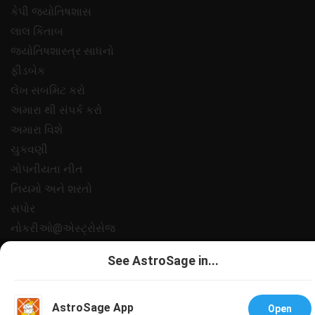
કેપી જ્યોતિષશાસ
લાલ કિતાબ
જ્યોતિષશાસ્ત્ર સાધનો
ફીડબેક
લેખ સબમિટ કરો
અમારા થી સંપર્ક કરો
અમારા વિશે
ચુકવણી
ગોપનીયતા નીત
નિયમો અને શરતો
સપોર
નોકરીઓ@એસ્ટ્રોસેજ
All copyrights reserved 2025
AstroSage.com
.
See AstroSage in...
AstroSage App
Open