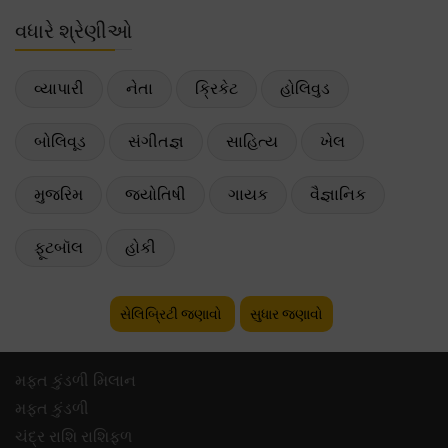
વધારે શ્રેણીઓ
વ્યાપારી
નેતા
ક્રિકેટ
હોલિવુડ
બોલિવૂડ
સંગીતજ્ઞ
સાહિત્ય
ખેલ
મુજરિમ
જ્યોતિષી
ગાયક
વૈજ્ઞાનિક
ફૂટબૉલ
હોકી
સેલિબ્રિટી જણાવો
સુધાર જણાવો
મફ્ત કુંડળી મિલાન
મફ્ત કુંડળી
ચંદ્ર રાશિ રાશિફળ