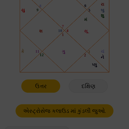
ઉત્તર
દક્ષિણ