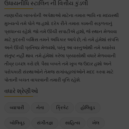
ઉધાયનીધિ સ્ટાલિન ની વિત્તીય કુંડલી
નાણાકીય બાબતોની અપેક્ષાઓ માટેના તમારા ભાવિ ના મધ્યસ્થી
મુખ્યત્વે તમે પોતે જ હશો. દરેક રીતે તમારા કામની સફળતાનું
પ્રાધાન્ય રહેશે. જો તમે ઊંચી સપાટીએ હશો, જે સ્થાન મેળવવા
માટે કુદરતી બક્ષિસ તમને અધિકાર આપે છે, તો તમે હંમેશાં સંપત્તિ
અને ઊંચી પ્રતિષ્ઠા મેળવશો, પરંતુ આ વસ્તુઓથી તમે ક્યારેય
સંતુષ્ટ નહીં થાવ. તમે હંમેશાં કરેલા પ્રયાસોથી વધારે મેળવવાની
તીવ્ર ઇચ્છા કરો છો. પૈસા બબતે તમે ખુબ જ ઉદાર હશો અને
પરોપકારી સંસ્થાઓને તેમજ સગાંવહાલાંઓને મદદ કરવા માટે
પોતાની બચત વાપરવાની તમારી વૃત્તિ રહેશે.
વધારે શ્રેણીઓ
વ્યાપારી
નેતા
ક્રિકેટ
હોલિવુડ
બોલિવૂડ
સંગીતજ્ઞ
સાહિત્ય
ખેલ