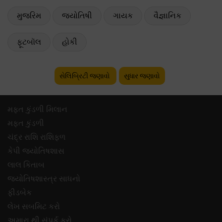
મુજરિમ
જ્યોતિષી
ગાયક
વૈજ્ઞાનિક
ફૂટબૉલ
હોકી
સેલિબ્રિટી જણાવો
સુધાર જણાવો
મફ્ત કુંડળી મિલાન
મફ્ત કુંડળી
ચંદ્ર રાશિ રાશિફળ
કેપી જ્યોતિષશાસ
લાલ કિતાબ
જ્યોતિષશાસ્ત્ર સાધનો
ફીડબેક
લેખ સબમિટ કરો
અમારા થી સંપર્ક કરો