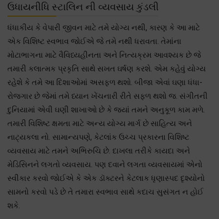
ઉધાયનીધિ સ્ટાલિન ની વ્યવસાય કુંડલી
ધંધાકીય કે વેપારી જીવન માટે તમે યોગ્ય નથી, કારણ કે આ માટે
એક વિશિષ્ટ સ્વભાવ જોઈએ જે તમે નથી ધરાવતા. તેમાંના
મોટાભાગના માટે વૈવિધ્યહીનતા અને નિત્યક્રમ આવશ્યક છે જે
તમારી કલાત્મક પ્રકૃતિ સાથે સખત ઘર્ષણ કરશે. એમ કહેવું યોગ્ય
રહેશે કે તમે આ દિશાઓમાં અસફળ થશો. બીજા એવાં ઘણા ધંધા-
રોજગાર છે જેમાં તમે ધ્યાન ખેંચનારી રીતે સફળ થશો જ. સંગીતની
દુનિયામાં એવી ઘણી શાખાઓ છે કે જ્યાં તમને અનુકૂળ કામ મળે.
તમારી વિશિષ્ટ ક્ષમતા માટે અન્ય યોગ્ય માર્ગ છે સાહિત્ય અને
નાટ્યકલા નો. સામાન્યપણે, કેટલાંક ઉચ્ચ પ્રકારના વિશિષ્ટ
વ્યવસાય માટે તમને અભિરુચિ છે. દાખલા તરીકે કાયદા અને
મેડિસિનને લગતો વ્યવસાય. પણ દવાને લગતા વ્યવસાયમાં એનો
સ્વીકાર કરવો જોઈએ કે એક ડૉક્ટરને કેટલાક ધૃણાસ્પદ દૃશ્યોનો
સામનો કરવો પડે છે તે તમારા સ્વભાવ સાથે કદાચ સુસંગત ન હોઈ
શકે.