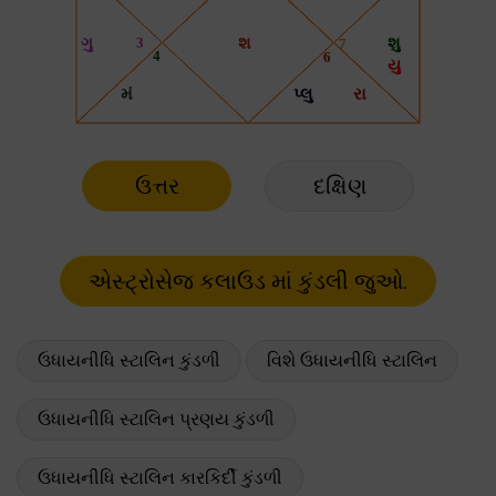
ઉત્તર
દક્ષિણ
ઉધાયનીધિ સ્ટાલિન કુંડળી
વિશે ઉધાયનીધિ સ્ટાલિન
ઉધાયનીધિ સ્ટાલિન પ્રણય કુંડળી
ઉધાયનીધિ સ્ટાલિન કારકિર્દી કુંડળી