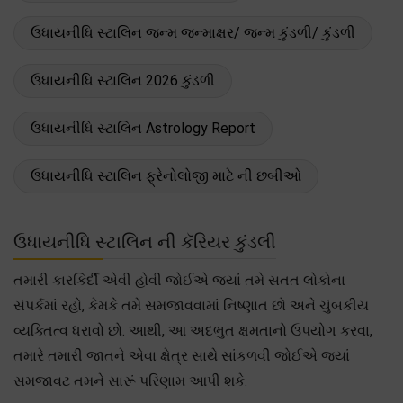
ઉધાયનીધિ સ્ટાલિન જન્મ જન્માક્ષર/ જન્મ કુંડળી/ કુંડળી
ઉધાયનીધિ સ્ટાલિન 2026 કુંડળી
ઉધાયનીધિ સ્ટાલિન Astrology Report
ઉધાયનીધિ સ્ટાલિન ફ્રેનોલોજી માટે ની છબીઓ
ઉધાયનીધિ સ્ટાલિન ની કૅરિયર કુંડલી
તમારી કારકિર્દી એવી હોવી જોઈએ જ્યાં તમે સતત લોકોના
સંપર્કમાં રહો, કેમકે તમે સમજાવવામાં નિષ્ણાત છો અને ચુંબકીય
વ્યક્તિત્વ ધરાવો છો. આથી, આ અદભુત ક્ષમતાનો ઉપયોગ કરવા,
તમારે તમારી જાતને એવા ક્ષેત્ર સાથે સાંકળવી જોઈએ જ્યાં
સમજાવટ તમને સારૂં પરિણામ આપી શકે.