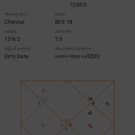
12:00:0
જન્મનું સ્થળ:
રેખાંશ:
Chennai
80 E 18
અક્ષાંશ:
ટાઈમઝોન:
13 N 5
5.5
માહિતી સ્ત્રોત્ર:
એસ્ટ્રોસેજ મૂલ્યાંકન:
Dirty Data
ખરાબ જાણકારી(DD)