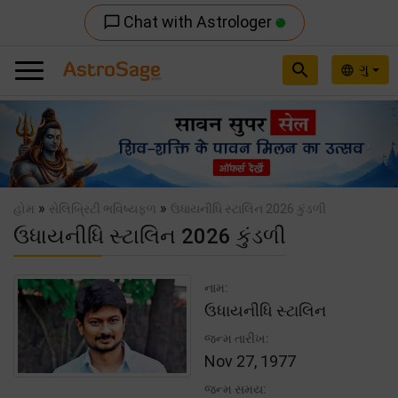
Chat with Astrologer
chat_bubble_outline
search
ગુ
language
Previous
Nex
»
»
હોમ
સેલિબ્રિટી ભવિષ્યફળ
ઉધાયનીધિ સ્ટાલિન 2026 કુંડળી
ઉધાયનીધિ સ્ટાલિન 2026 કુંડળી
નામ:
ઉધાયનીધિ સ્ટાલિન
જન્મ તારીખ:
Nov 27, 1977
જન્મ સમય: