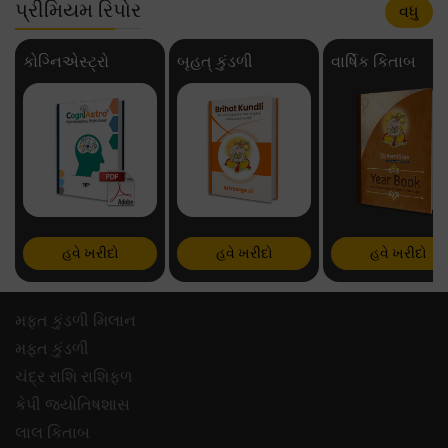
પ્રીમિયમ રિપોર
વધુ
કોગ્નિએસ્ટ્રો
બૃહત્ કુંડળી
વાર્ષિક કિતાબ
હવે ખરીદો
હવે ખરીદો
હવે ખરીદો
મફ્ત કુંડળી મિલાન
મફ્ત કુંડળી
ચંદ્ર રાશિ રાશિફળ
કેપી જ્યોતિષશાસ
લાલ કિતાબ