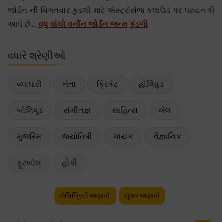
જોર્ડન ની વિગતવાર કુંડલી માટે એસ્ટ્રોસેજ કલાઉડ પર પરવાનગી
આપે છે....
વધુ વાંચો વર્નોન જોર્ડન જન્મ કુંડળી
વધારે શ્રેણીઓ
વ્યાપારી
નેતા
ક્રિકેટ
હોલિવુડ
બોલિવૂડ
સંગીતજ્ઞ
સાહિત્ય
ખેલ
મુજરિમ
જ્યોતિષી
ગાયક
વૈજ્ઞાનિક
ફૂટબૉલ
હોકી
સેલિબ્રિટી જણાવો
સુધાર જણાવો