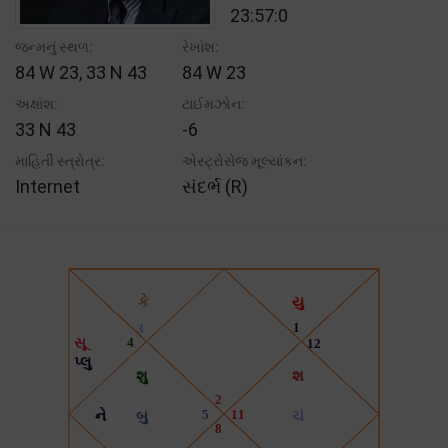
23:57:0
જન્મનું સ્થળ:
રેખાંશ:
84 W 23, 33 N 43
84 W 23
અક્ષાંશ:
ટાઈમઝોન:
33 N 43
-6
માહિતી સ્ત્રોત્ર:
એસ્ટ્રોસેજ મૂલ્યાંકન:
Internet
સંદર્ભ (R)