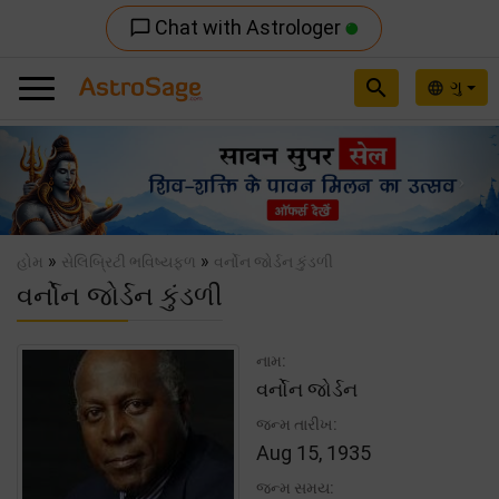
Chat with Astrologer
chat_bubble_outline
search
ગુ
language
Previous
Nex
»
»
હોમ
સેલિબ્રિટી ભવિષ્યફળ
વર્નોન જોર્ડન કુંડળી
વર્નોન જોર્ડન કુંડળી
નામ:
વર્નોન જોર્ડન
જન્મ તારીખ:
Aug 15, 1935
જન્મ સમય: