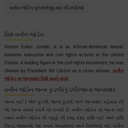
વર્નોન જોર્ડન ફ્રેનોલોજી માટે ની છબીઓ
વિશે વર્નોન જોર્ડન
Vernon Eulion Jordan, Jr. is an African-American lawyer,
business executive and civil rights activist in the United
States. A leading figure in the civil rights movement, he was
chosen by President Bill Clinton as a close adviser....
વર્નોન
જોર્ડન ના જન્માક્ષર વિશે વધારે વાંચો
વર્નોન જોર્ડન જન્મ કુંડળી/કુંડળી/જન્મ જન્માક્ષર
જન્મ ચાર્ટ ( જેને કુંડલી, જન્મ કુંડલી અને જન્માક્ષર કહેવાય છે)
એ જન્મ સમયે સ્વર્ગ નો નકશો છે. વર્નોન જોર્ડન નો જન્મ ચાર્ટ
તમને વર્નોન જોર્ડન ની ગ્રહો ની દશા, દશા, રાશિ ચાર્ટ અને રાશિ
ચિન્હ જણાવશે. આ તમને અનુસંધાન અને વિશ્લેષણ માટે વર્નોન