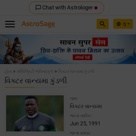
Chat with Astrologer
chat_bubble_outline
search
ગુ
language
Previous
Nex
»
»
હોમ
સેલિબ્રિટી ભવિષ્યફળ
વિક્ટર વાન્યમા કુંડળી
વિક્ટર વાન્યમા કુંડળી
નામ:
વિક્ટર વાન્યમા
જન્મ તારીખ:
Jun 25, 1991
જન્મ સમય: