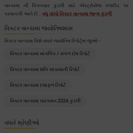
વાન્યમા ની વિગતવાર કુંડલી માટે એસ્ટ્રોસેજ કલાઉડ પર
પરવાનગી આપે છે....
વધુ વાંચો વિક્ટર વાન્યમા જન્મ કુંડળી
વિક્ટર વાન્યમા જ્યોતિષશાસ
વિક્ટર વાન્યમા વિશે વધારે જ્યોતિષ રિપોર્ટ્સ જુઓ -
વિક્ટર વાન્યમા માંગલિક / મંગળ દોષ રિપોર્ટ
વિક્ટર વાન્યમા શનિ સાડાસાતી રિપોર્ટ
વિક્ટર વાન્યમા દશાફળ રિપોર્ટ
વિક્ટર વાન્યમા પારગમન 2026 કુંડલી
વધારે શ્રેણીઓ