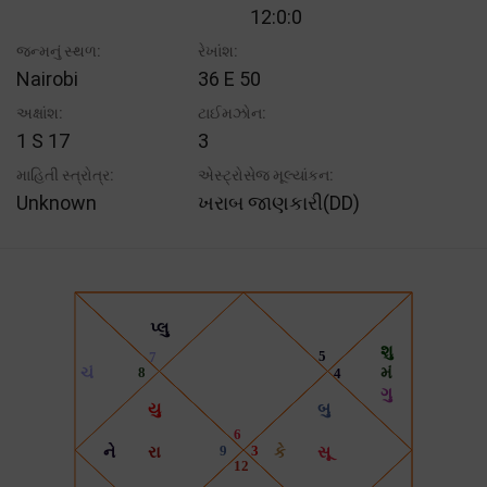
12:0:0
જન્મનું સ્થળ:
રેખાંશ:
Nairobi
36 E 50
અક્ષાંશ:
ટાઈમઝોન:
1 S 17
3
માહિતી સ્ત્રોત્ર:
એસ્ટ્રોસેજ મૂલ્યાંકન:
Unknown
ખરાબ જાણકારી(DD)