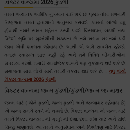
વિક્ટર વાન્યમા 2026 કુંડળી
તમને અચાનક આર્થિક નુકસાન થઈ શકે છે. પ્રયત્નોમાં મળનારી
નિષ્ફળતા તમને હતાશાનો અનુભવ કરાવશે. કામનો બોજો વધુ
હોવાથી તમારે સખત મહેનત કરવી પડશે. વિસ્થાપન, બદલી તથા
વિદેશી ભૂમિ પર મુશ્કેલીની શક્યતા છે. તમે ખરાબ સંગતમાં પડી
જાવ એવી શક્યતા જોવાય છે, આથી એ અંગે સાવચેત રહેજો.
તમારૂં સ્વાસ્થ્ય સારું નહીં રહે અને તમે વિવિધ બીમારીઓમાં
સપડાયા કરશો. તમારી સામાજિક શાખને પણ નુકસાન થઈ શકે છે.
સમાજના સારા લોકો સાથે તમારી તકરાર થઈ શકે છે. ...
વધુ વાંચો
વિક્ટર વાન્યમા 2026 કુંડળી
વિક્ટર વાન્યમા જન્મ કુંડળી/કુંડળી/જન્મ જન્માક્ષર
જન્મ ચાર્ટ ( જેને કુંડલી, જન્મ કુંડલી અને જન્માક્ષર કહેવાય છે)
એ જન્મ સમયે સ્વર્ગ નો નકશો છે. વિક્ટર વાન્યમા નો જન્મ ચાર્ટ
તમને વિક્ટર વાન્યમા ની ગ્રહો ની દશા, દશા, રાશિ ચાર્ટ અને રાશિ
ચિન્હ જણાવશે. આ તમને અનુસંધાન અને વિશ્લેષણ માટે વિક્ટર