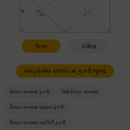
ઉત્તર
દક્ષિણ
વિક્ટર વાન્યમા કુંડળી
વિશે વિક્ટર વાન્યમા
વિક્ટર વાન્યમા પ્રણય કુંડળી
વિક્ટર વાન્યમા કારકિર્દી કુંડળી