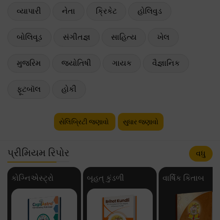
વ્યાપારી
નેતા
ક્રિકેટ
હોલિવુડ
બોલિવૂડ
સંગીતજ્ઞ
સાહિત્ય
ખેલ
મુજરિમ
જ્યોતિષી
ગાયક
વૈજ્ઞાનિક
ફૂટબૉલ
હોકી
સેલિબ્રિટી જણાવો
સુધાર જણાવો
પ્રીમિયમ રિપોર
વધુ
કોગ્નિએસ્ટ્રો
બૃહત્ કુંડળી
વાર્ષિક કિતાબ