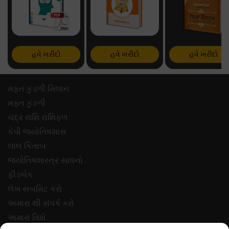
હવે ખરીદો
હવે ખરીદો
હવે ખરીદો
મફ્ત કુંડળી મિલાન
મફ્ત કુંડળી
ચંદ્ર રાશિ રાશિફળ
કેપી જ્યોતિષશાસ
લાલ કિતાબ
જ્યોતિષશાસ્ત્ર સાધનો
ફીડબેક
લેખ સબમિટ કરો
અમારા થી સંપર્ક કરો
અમારા વિશે