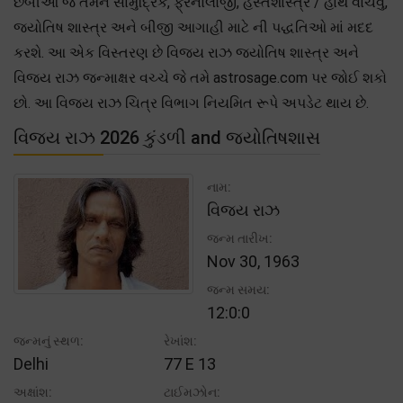
છબીઓ જે તમને સામુદ્રિક, ફ્રેનોલોજી, હસ્તશાસ્ત્ર / હાથ વાંચવું,
જ્યોતિષ શાસ્ત્ર અને બીજી આગાહી માટે ની પદ્ધતિઓ માં મદદ
કરશે. આ એક વિસ્તરણ છે વિજય રાઝ જ્યોતિષ શાસ્ત્ર અને
વિજય રાઝ જન્માક્ષર વચ્ચે જે તમે astrosage.com પર જોઈ શકો
છો. આ વિજય રાઝ ચિત્ર વિભાગ નિયમિત રૂપે અપડેટ થાય છે.
વિજય રાઝ 2026 કુંડળી and જ્યોતિષશાસ
નામ:
વિજય રાઝ
જન્મ તારીખ:
Nov 30, 1963
જન્મ સમય:
12:0:0
જન્મનું સ્થળ:
રેખાંશ:
Delhi
77 E 13
અક્ષાંશ:
ટાઈમઝોન: