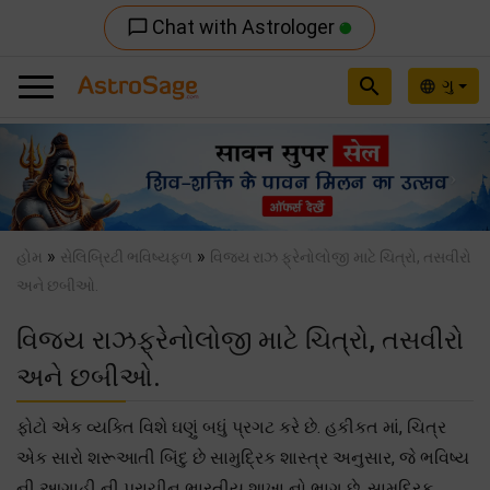
Chat with Astrologer
chat_bubble_outline
search
ગુ
language
Previous
Nex
»
»
હોમ
સેલિબ્રિટી ભવિષ્યફળ
વિજય રાઝ ફ્રેનોલોજી માટે ચિત્રો, તસવીરો
અને છબીઓ.
વિજય રાઝફ્રેનોલોજી માટે ચિત્રો, તસવીરો
અને છબીઓ.
ફોટો એક વ્યક્તિ વિશે ઘણું બધું પ્રગટ કરે છે. હકીકત માં, ચિત્ર
એક સારો શરૂઆતી બિંદુ છે સામુદ્રિક શાસ્ત્ર અનુસાર, જે ભવિષ્ય
ની આગાહી ની પ્રાચીન ભારતીય શાખા નો ભાગ છે. સામુદ્રિક