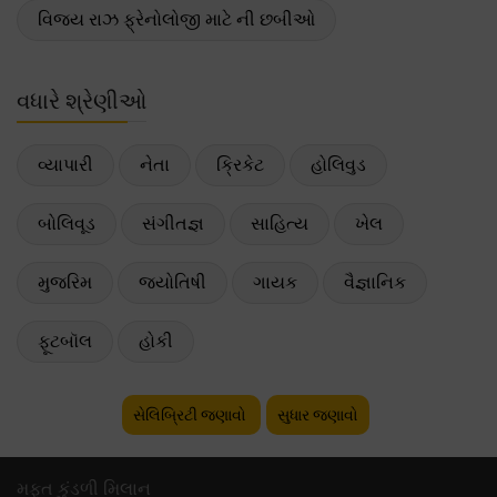
વિજય રાઝ ફ્રેનોલોજી માટે ની છબીઓ
વધારે શ્રેણીઓ
વ્યાપારી
નેતા
ક્રિકેટ
હોલિવુડ
બોલિવૂડ
સંગીતજ્ઞ
સાહિત્ય
ખેલ
મુજરિમ
જ્યોતિષી
ગાયક
વૈજ્ઞાનિક
ફૂટબૉલ
હોકી
સેલિબ્રિટી જણાવો
સુધાર જણાવો
મફ્ત કુંડળી મિલાન