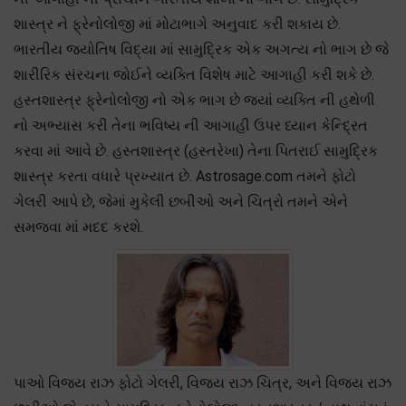
શાસ્ત્ર ને ફ્રેનોલોજી માં મોટાભાગે અનુવાદ કરી શકાય છે.
ભારતીય જ્યોતિષ વિદ્યા માં સામુદ્રિક એક અગત્ય નો ભાગ છે જે
શારીરિક સંરચના જોઈને વ્યક્તિ વિશેષ માટે આગાહી કરી શકે છે.
હસ્તશાસ્ત્ર ફ્રેનોલોજી નો એક ભાગ છે જ્યાં વ્યક્તિ ની હથેળી
નો અભ્યાસ કરી તેના ભવિષ્ય ની આગાહી ઉપર ધ્યાન કેન્દ્રિત
કરવા માં આવે છે. હસ્તશાસ્ત્ર (હસ્તરેખા) તેના પિતરાઈ સામુદ્રિક
શાસ્ત્ર કરતા વધારે પ્રખ્યાત છે. Astrosage.com તમને ફોટો
ગેલરી આપે છે, જેમાં મુકેલી છબીઓ અને ચિત્રો તમને એને
સમજવા માં મદદ કરશે.
પાઓ વિજય રાઝ ફોટો ગેલરી, વિજય રાઝ ચિત્ર, અને વિજય રાઝ