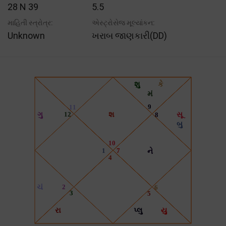
28 N 39
5.5
માહિતી સ્ત્રોત્ર:
એસ્ટ્રોસેજ મૂલ્યાંકન:
Unknown
ખરાબ જાણકારી(DD)