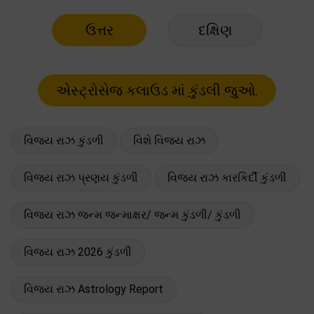
ઉત્તર
દક્ષિણ
વિજય રાઝ કુંડળી
વિશે વિજય રાઝ
વિજય રાઝ પ્રણય કુંડળી
વિજય રાઝ કારકિર્દી કુંડળી
વિજય રાઝ જન્મ જન્માક્ષર/ જન્મ કુંડળી/ કુંડળી
વિજય રાઝ 2026 કુંડળી
વિજય રાઝ Astrology Report