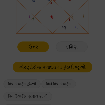
ઉત્તર
દક્ષિણ
વિવ રિચાર્ડ્સ કુંડળી
વિશે વિવ રિચાર્ડ્સ
વિવ રિચાર્ડ્સ પ્રણય કુંડળી