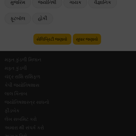
મુજરિમ
જ્યોતિષી
ગાયક
વૈજ્ઞાનિક
ફૂટબૉલ
હોકી
સેલિબ્રિટી જણાવો
સુધાર જણાવો
મફ્ત કુંડળી મિલાન
મફ્ત કુંડળી
ચંદ્ર રાશિ રાશિફળ
કેપી જ્યોતિષશાસ
લાલ કિતાબ
જ્યોતિષશાસ્ત્ર સાધનો
ફીડબેક
લેખ સબમિટ કરો
અમારા થી સંપર્ક કરો