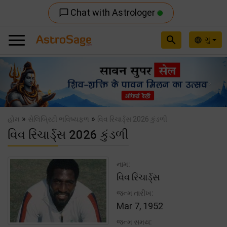
Chat with Astrologer
chat_bubble_outline
search
ગુ
language
Previous
Nex
»
»
હોમ
સેલિબ્રિટી ભવિષ્યફળ
વિવ રિચાર્ડ્સ 2026 કુંડળી
વિવ રિચાર્ડ્સ 2026 કુંડળી
નામ:
વિવ રિચાર્ડ્સ
જન્મ તારીખ:
Mar 7, 1952
જન્મ સમય: