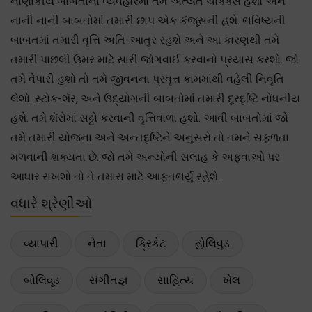
નાણાકીય બાબતોના વ્યવહારમાં તમે અત્યંત ચોક્ક્સ હશો અને
નાની નાની બાબતોમાં તમારી છાપ એક કંજૂસની હશે. ભવિષ્યની
બાબતમાં તમારી વૃત્તિ અતિ-આતુર રહશે અને આ કારણથી તમે
તમારી પાછલી ઉમર માટે સારી જોગવાઈ કરવાનો પ્રયાસ કરશો. જો
તમે વેપારી હશો તો તમે જીવનના પ્રવૃત્ત કામમાંથી વહેલી નિવૃતિ
લેશો. સ્ટોક-શૅર, અને ઉદ્યોગની બાબતોમાં તમારી દૂરદૃષ્ટિ નોંધનીય
હશે. તમે શૅરોમાં સટ્ટો કરવાની વૃત્તિવાળા હશો. આવી બાબતોમાં જો
તમે તમારી યોજના અને અન્તદૃષ્ટિને અનુસરો તો તમને સફળતા
મળવાની શક્યતા છે. જો તમે અન્યોની સલાહ કે અફવાઓ પર
આધાર રાખશો તો તે તમારા માટે આફતભર્યું રહેશે.
વધારે શ્રેણીઓ
વ્યાપારી
નેતા
ક્રિકેટ
હોલિવુડ
બોલિવૂડ
સંગીતજ્ઞ
સાહિત્ય
ખેલ