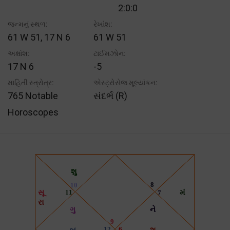
2:0:0
જન્મનું સ્થળ:
રેખાંશ:
61 W 51, 17 N 6
61 W 51
અક્ષાંશ:
ટાઈમઝોન:
17 N 6
-5
માહિતી સ્ત્રોત્ર:
એસ્ટ્રોસેજ મૂલ્યાંકન:
765 Notable
સંદર્ભ (R)
Horoscopes