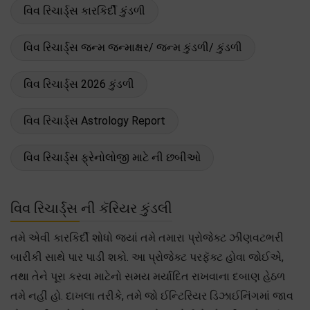
વિવ રિચાર્ડ્સ કારકિર્દી કુંડળી
વિવ રિચાર્ડ્સ જન્મ જન્માક્ષર/ જન્મ કુંડળી/ કુંડળી
વિવ રિચાર્ડ્સ 2026 કુંડળી
વિવ રિચાર્ડ્સ Astrology Report
વિવ રિચાર્ડ્સ ફ્રેનોલોજી માટે ની છબીઓ
વિવ રિચાર્ડ્સ ની કૅરિયર કુંડલી
તમે એવી કારકિર્દી શોધો જ્યાં તમે તમારા પ્રોજેક્ટ ઝીણવટભરી
બારીકી સાથે પાર પાડી શકો. આ પ્રોજેક્ટ પરફૅક્ટ હોવા જોઈએ,
તથા તેને પૂરા કરવા માટેનો સમય મર્યાદિત રાખવાના દબાણ હેઠળ
તમે નહીં હો. દાખલા તરીકે, તમે જો ઈન્ટિરિયર ડિઝાઈનિંગમાં જાવ