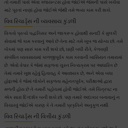
તો તમારી પાસે એવા ક્લાયન્ટસ હોવા જોઈએ જેમની પાસે ખર્ચવા
માટે પૂરતાં નાણાં હોવા જોઈએ જેથી તમે ભવ્ય કામ કરી શકો.
વિવ રિચાર્ડ્સ ની વ્યવસાય કુંડલી
વિગતો પ્રત્યે પદ્ધતિસર અને જાગરૂક હોવાથી સનદી કે મુલકી
સેવામાં જે કામ કરવાનું આવે છે તેના માટે તમે ખૂબ જ યોગ્ય છો. તમે
બૅંકમાં પણ સારું કામ કરી શકો છો, ઘણી બધી રીતે, કેળવણી
સંબંધિત વ્યવસાયમાં કાળજીપૂર્વક કામ કરવાની ખાસિયત તમારામાં
છે. એવો વેપાર કે જેમાં સફળતા ચુસ્ત નિત્યક્રમ પર આધારિત છે
તેમાં તમારે ખુશ રહેવું હિતાવહ કે આવશ્યક છે, અને એવા બધા
હોદ્દાઓ કે જેમાં લોકોને સફળતા મહેનતપૂર્વક, પરીક્ષાઓ દ્વારા
મળતી હોય છે તે તમારી પહોચમાં હોવી જોઈએ. તમે ચિત્રપટ ના
એક સારા દિગ્દર્શક બની શકો છો. પણ તમારે અદાકાર બનાવાનું ન
વિચારવું જોઈએ કારણ કે તે તમારી પ્રકૃતિને અનુકૂળ નથી.
વિવ રિચાર્ડ્સ ની વિત્તીય કુંડલી