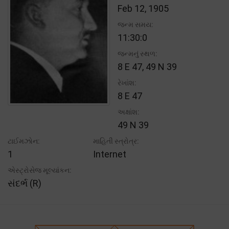
Feb 12, 1905
જન્મ સમય:
11:30:0
જન્મનું સ્થળ:
8 E 47, 49 N 39
રેખાંશ:
8 E 47
અક્ષાંશ:
49 N 39
ટાઈમઝોન:
માહિતી સ્ત્રોત્ર:
1
Internet
એસ્ટ્રોસેજ મૂલ્યાંકન:
સંદર્ભ (R)