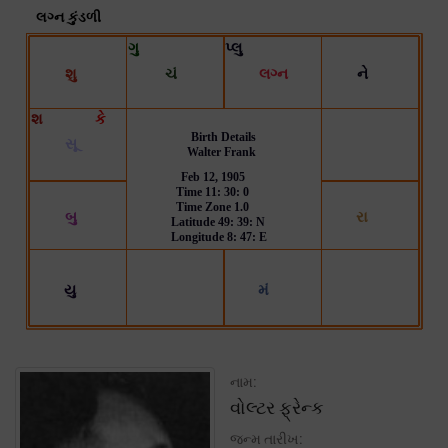
નામ:
વોલ્ટર ફ્રેન્ક
જન્મ તારીખ: