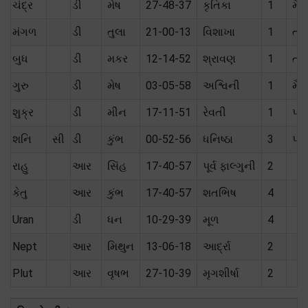
ચંદ્ર
ડી
મેષ
27-48-37
કૃતિકા
1
મૈત્
મંગળ
ડી
તુલા
21-00-13
વિશાખા
1
તટ
બુધ
ડી
મકર
12-14-52
શ્રાવણ
1
તટ
ગુરુ
ડી
મેષ
03-05-58
અશ્વિની
1
મૈત્
શુક્ર
ડી
મીન
17-11-51
રેવતી
1
પ્ર
શનિ
સી
ડી
કુંભ
00-52-56
ધનિષ્ઠા
3
પોત
રાહુ
આર
સિંહ
17-40-57
પૂર્વ ફાલ્ગુની
2
કેતુ
આર
કુંભ
17-40-57
શતભિષ
4
Uran
ડી
ધન
10-29-39
મૂળ
4
Nept
આર
મિથુન
13-06-18
આર્દ્રા
2
Plut
આર
વૃષભ
27-10-39
મૃગશીર્ષા
2