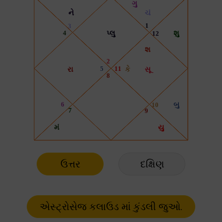
ઉત્તર
દક્ષિણ