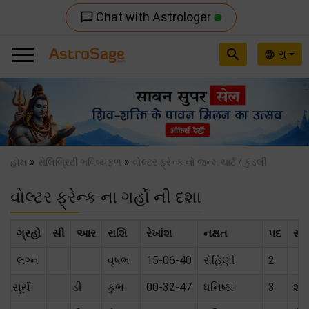
Chat with Astrologer
chat_bubble_outline
search
ગુ
language
Previous
Nex
»
»
હોમ
સેલિબ્રિટી ભવિષ્યફળ
વોલ્ટર ફ્રેન્ક નો જન્મ ચાર્ટ / કુંડલી
વોલ્ટર ફ્રેન્ક ના ગર્હો ની દશા
ગ્રહો
સી
આર
રાશિ
રેખાંશ
નક્ષત
પદ
સંબ
લગ્ન
વૃષભ
15-06-40
રોહિણી
2
સૂર્ય
ડી
કુંભ
00-32-47
ધનિષ્ઠા
3
શત્