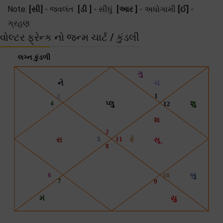
Note:
[સી]
- જ્વલંત
[ડી ]
- સીધું
[આર ]
- અધોગામી
[ઈ]
-
ગ્રહણ
વોલ્ટર ફ્રેન્ક નો જન્મ ચાર્ટ / કુંડલી