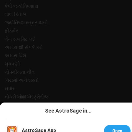
કેપી જ્યોતિષશાસ
લાલ કિતાબ
જ્યોતિષશાસ્ત્ર સાધનો
ફીડબેક
લેખ સબમિટ કરો
અમારા થી સંપર્ક કરો
અમારા વિશે
ચુકવણી
ગોપનીયતા નીત
નિયમો અને શરતો
સપોર
નોકરીઓ@એસ્ટ્રોસેજ
All copyrights reserved 2025
AstroSage.com
.
See AstroSage in...
AstroSage App
Open