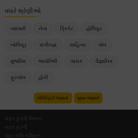
વધારે શ્રેણીઓ
વ્યાપારી
નેતા
ક્રિકેટ
હોલિવુડ
બોલિવૂડ
સંગીતજ્ઞ
સાહિત્ય
ખેલ
મુજરિમ
જ્યોતિષી
ગાયક
વૈજ્ઞાનિક
ફૂટબૉલ
હોકી
સેલિબ્રિટી જણાવો
સુધાર જણાવો
મફ્ત કુંડળી મિલાન
મફ્ત કુંડળી
ચંદ્ર રાશિ રાશિફળ