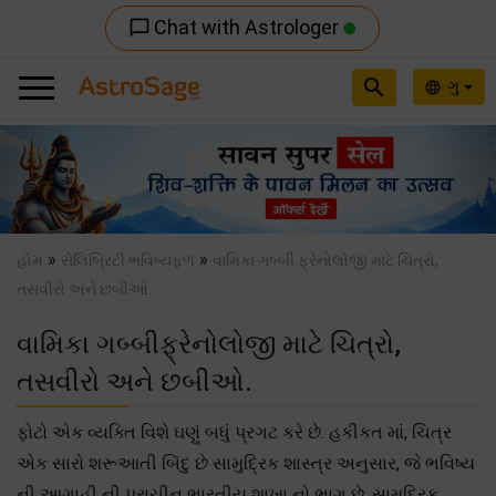
Chat with Astrologer
chat_bubble_outline
search
ગુ
language
Previous
Nex
»
»
હોમ
સેલિબ્રિટી ભવિષ્યફળ
વામિકા ગબ્બી ફ્રેનોલોજી માટે ચિત્રો,
તસવીરો અને છબીઓ.
વામિકા ગબ્બીફ્રેનોલોજી માટે ચિત્રો,
તસવીરો અને છબીઓ.
ફોટો એક વ્યક્તિ વિશે ઘણું બધું પ્રગટ કરે છે. હકીકત માં, ચિત્ર
એક સારો શરૂઆતી બિંદુ છે સામુદ્રિક શાસ્ત્ર અનુસાર, જે ભવિષ્ય
ની આગાહી ની પ્રાચીન ભારતીય શાખા નો ભાગ છે. સામુદ્રિક