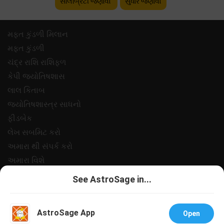
સેલિબ્રિટી જણાવો
સુધાર જણાવો
મફ્ત કુંડળી મિલાન
મફ્ત કુંડળી
ચંદ્ર રાશિ રાશિફળ
કેપી જ્યોતિષશાસ
લાલ કિતાબ
જ્યોતિષશાસ્ત્ર સાધનો
ફીડબેક
લેખ સબમિટ કરો
અમારા થી સંપર્ક કરો
અમારા વિશે
ચુકવણી
See AstroSage in...
ગોપનીયતા નીત
નિયમો અને શરતો
AstroSage App
Open
સપોર