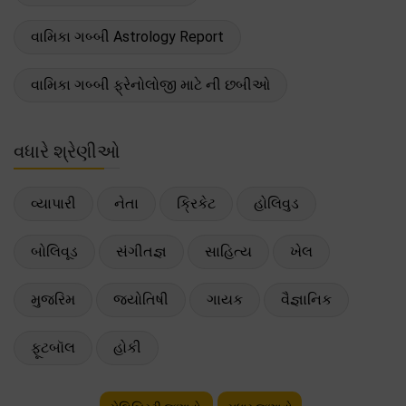
વામિકા ગબ્બી Astrology Report
વામિકા ગબ્બી ફ્રેનોલોજી માટે ની છબીઓ
વધારે શ્રેણીઓ
વ્યાપારી
નેતા
ક્રિકેટ
હોલિવુડ
બોલિવૂડ
સંગીતજ્ઞ
સાહિત્ય
ખેલ
મુજરિમ
જ્યોતિષી
ગાયક
વૈજ્ઞાનિક
ફૂટબૉલ
હોકી