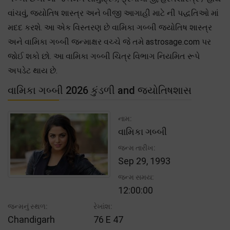
વાંચવું, જ્યોતિષ શાસ્ત્ર અને બીજી આગાહી માટે ની પદ્ધતિઓ માં
મદદ કરશે. આ એક વિસ્તરણ છે વામિકા ગબ્બી જ્યોતિષ શાસ્ત્ર
અને વામિકા ગબ્બી જન્માક્ષર વચ્ચે જે તમે astrosage.com પર
જોઈ શકો છો. આ વામિકા ગબ્બી ચિત્ર વિભાગ નિયમિત રૂપે
અપડેટ થાય છે.
વામિકા ગબ્બી 2026 કુંડળી and જ્યોતિષશાસ
નામ:
વામિકા ગબ્બી
જન્મ તારીખ:
Sep 29, 1993
જન્મ સમય:
12:00:00
જન્મનું સ્થળ:
રેખાંશ:
Chandigarh
76 E 47