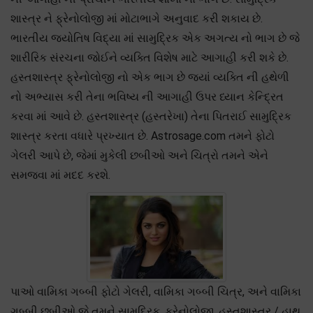
શાસ્ત્ર ને ફ્રેનોલોજી માં મોટાભાગે અનુવાદ કરી શકાય છે.
ભારતીય જ્યોતિષ વિદ્યા માં સામુદ્રિક એક અગત્ય નો ભાગ છે જે
શારીરિક સંરચના જોઈને વ્યક્તિ વિશેષ માટે આગાહી કરી શકે છે.
હસ્તશાસ્ત્ર ફ્રેનોલોજી નો એક ભાગ છે જ્યાં વ્યક્તિ ની હથેળી
નો અભ્યાસ કરી તેના ભવિષ્ય ની આગાહી ઉપર ધ્યાન કેન્દ્રિત
કરવા માં આવે છે. હસ્તશાસ્ત્ર (હસ્તરેખા) તેના પિતરાઈ સામુદ્રિક
શાસ્ત્ર કરતા વધારે પ્રખ્યાત છે. Astrosage.com તમને ફોટો
ગેલરી આપે છે, જેમાં મુકેલી છબીઓ અને ચિત્રો તમને એને
સમજવા માં મદદ કરશે.
પાઓ વામિકા ગબ્બી ફોટો ગેલરી, વામિકા ગબ્બી ચિત્ર, અને વામિકા
ગબ્બી છબીઓ જે તમને સામુદ્રિક, ફ્રેનોલોજી, હસ્તશાસ્ત્ર / હાથ