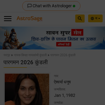
Chat with Astrologer
chat_bubble_outline
search
म
language
Previous
Nex
»
»
स्वगृह
नायक किव्हा नायकांची कुंडली
पारगमन 2026 कुंडली
पारगमन 2026 कुंडली
नाव:
ऐश्वर्या धनुष
जन्मदिवस:
Jan 1, 1982
जन्मवेळ: