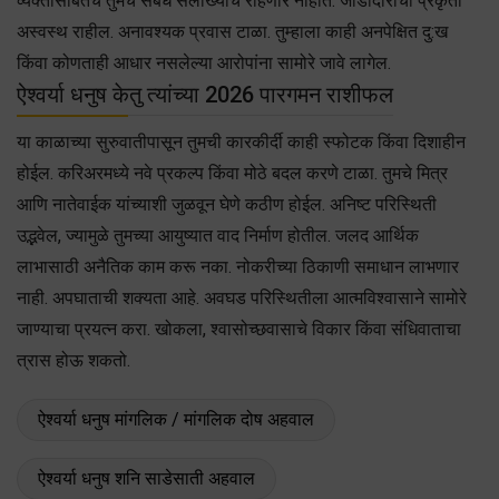
व्यक्तींसोबतचे तुमचे संबंध सलोख्याचे राहणार नाहीत. जोडीदाराची प्रकृती
अस्वस्थ राहील. अनावश्यक प्रवास टाळा. तुम्हाला काही अनपेक्षित दु:ख
किंवा कोणताही आधार नसलेल्या आरोपांना सामोरे जावे लागेल.
ऐश्वर्या धनुष केतु त्यांच्या 2026 पारगमन राशीफल
या काळाच्या सुरुवातीपासून तुमची कारकीर्दी काही स्फोटक किंवा दिशाहीन
होईल. करिअरमध्ये नवे प्रकल्प किंवा मोठे बदल करणे टाळा. तुमचे मित्र
आणि नातेवाईक यांच्याशी जुळवून घेणे कठीण होईल. अनिष्ट परिस्थिती
उद्भवेल, ज्यामुळे तुमच्या आयुष्यात वाद निर्माण होतील. जलद आर्थिक
लाभासाठी अनैतिक काम करू नका. नोकरीच्या ठिकाणी समाधान लाभणार
नाही. अपघाताची शक्यता आहे. अवघड परिस्थितीला आत्मविश्वासाने सामोरे
जाण्याचा प्रयत्न करा. खोकला, श्वासोच्छवासाचे विकार किंवा संधिवाताचा
त्रास होऊ शकतो.
ऐश्वर्या धनुष मांगलिक / मांगलिक दोष अहवाल
ऐश्वर्या धनुष शनि साडेसाती अहवाल