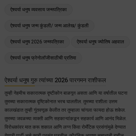
ऐश्वर्या धनुष व्यवसाय जन्मपत्रिका
ऐश्वर्या धनुष जन्म कुंडली/ जन्म आलेख/ कुंडली
ऐश्वर्या धनुष 2026 जन्मपत्रिका
ऐश्वर्या धनुष ज्योतिष अहवाल
ऐश्वर्या धनुष फ्रेनोलॉजीसाठीची प्रतिमा
ऐश्वर्या धनुष गुरु त्यांच्या 2026 पारगमन राशीफल
तुम्ही नेहमीच सकारात्मक दृष्टीकोन बाळगून असता आणि या वर्षातील घटना
तुमच्या सकारात्मक दृष्टिकोनात भरच घालतील. तुमच्या राशीला उत्तम
कालखंडात तुम्ही गुंतवणूक केलीत तर तुम्हाला चांगला फायदा होऊ शकेल.
तुमच्या जवळच्या व्यक्ती आणि सहकाऱ्यांकडून सहकार्य आणि आनंद मिळेल.
विरोधकांवर मात करू शकाल आणि लग्न किंवा रोमँटिक प्रसंगांमुळे देण्यात
येणारी पार्टी असे काही प्रसंग घडतील. कौटुंबिक आयुष्य समाधानी राहील.