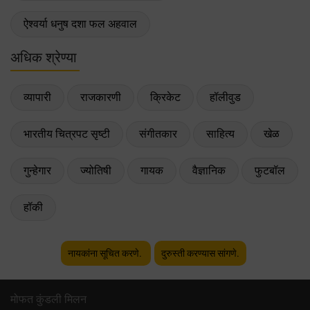
ऐश्वर्या धनुष दशा फल अहवाल
अधिक श्रेण्या
व्यापारी
राजकारणी
क्रिकेट
हॉलीवुड
भारतीय चित्रपट सृष्टी
संगीतकार
साहित्य
खेळ
गुन्हेगार
ज्योतिषी
गायक
वैज्ञानिक
फुटबॉल
हॉकी
नायकांना सूचित करणे.
दुरुस्ती करण्यास सांगणे.
मोफत कुंडली मिलन