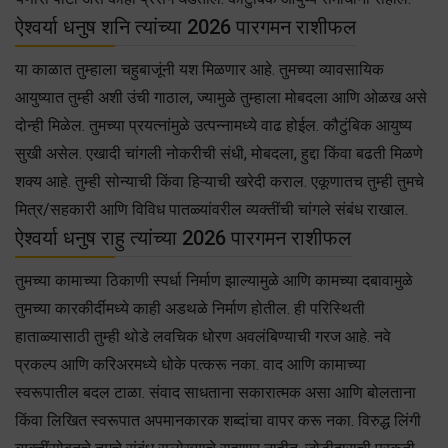
ऐश्वर्या धनुष शनि त्यांच्या 2026 पारगमन राशीफल
या काळात तुम्हाला चहुबाजूंनी यश मिळणार आहे. तुमच्या व्यावसायिक
आयुष्यात तुम्ही अशी उंची गाठाल, ज्यामुळे तुम्हाला मोबदला आणि ओळख असे
दोन्ही मिळेल. तुमच्या प्रयत्नांमुळे उत्पन्नामध्ये वाढ होईल. कौटुंबिक आयुष्य
सुखी असेल. एखादी चांगली नोकरीची संधी, मोबदला, हुद्दा किंवा बढती मिळणे
शक्य आहे. तुम्ही सोन्याची किंवा हिऱ्याची खरेदी कराल. एकूणातच तुम्ही तुमचे
मित्र/सहकारी आणि विविध पातळ्यांवरील व्यक्तींची चांगले संबंध राखाल.
ऐश्वर्या धनुष राहु त्यांच्या 2026 पारगमन राशीफल
तुमच्या कामाच्या ठिकाणी स्पर्धा निर्माण झाल्यामुळे आणि कामच्या दबावामुळे
तुमच्या कारकीर्दीमध्ये काही अडथळे निर्माण होतील. ही परिस्थिती
हाताळ्यासाठी तुम्ही थोडे लवचिक धोरण अवलंबिण्याची गरज आहे. नवे
प्रकल्प आणि करिअरमध्ये धोके पत्करू नका. वाद आणि कामाच्या
स्वरूपातील बदल टाळा. संवाद साधताना सकारात्मक असा आणि बोलताना
किंवा लिखित स्वरूपात अपमानकारक शब्दांचा वापर करू नका. विरुद्ध लिंगी