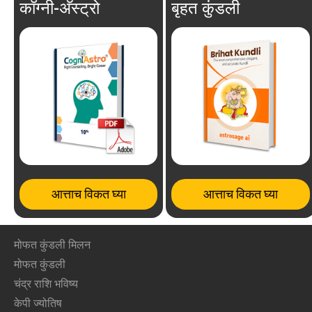
कॉग्नी-अ‍ॅस्ट्रो
बृहत कुंडली
आत्ताच विकत घ्या
आत्ताच विकत घ्या
मोफत कुंडली मिलन
मोफत कुंडली
चंद्र राशि भविष्य
केपी ज्योतिष