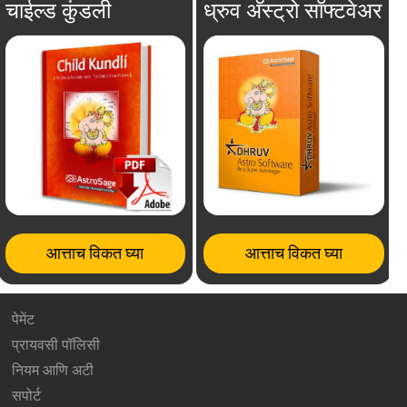
चाईल्ड कुंडली
ध्रुव अ‍ॅस्ट्रो सॉफ्टवेअर
आत्ताच विकत घ्या
आत्ताच विकत घ्या
पेमेंट
प्रायवसी पॉलिसी
नियम आणि अटी
सपोर्ट