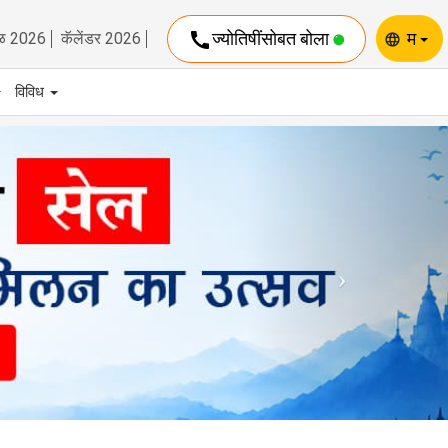
call
ज्योतिषींसोबत बोला
म
ळ 2026
कॅलेंडर 2026
language
विविध
Next