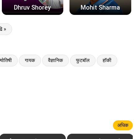
Dhruv Shorey
Mohit Sharma
ुढे »
्योतिषी
गायक
वैज्ञानिक
फुटबॉल
हॉकी
अधिक