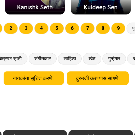
Kanishk Seth
Kuldeep Sen
2
3
4
5
6
7
8
9
प
ित्रपट सृष्टी
संगीतकार
साहित्य
खेळ
गुन्हेगार
ज
नायकांना सूचित करणे.
दुरुस्ती करण्यास सांगणे.