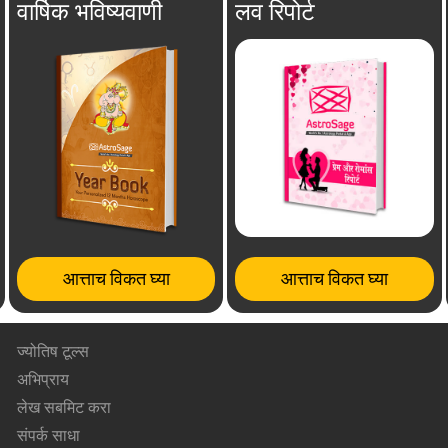
वार्षिक भविष्यवाणी
लव रिपोर्ट
आत्ताच विकत घ्या
आत्ताच विकत घ्या
ज्योतिष टूल्स
अभिप्राय
लेख सबमिट करा
संपर्क साधा