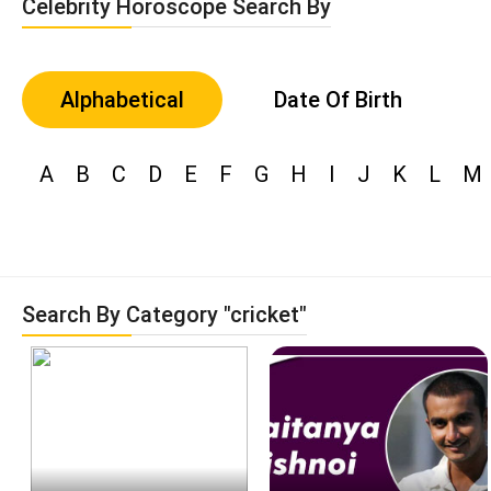
Celebrity Horoscope Search By
Alphabetical
Date Of Birth
A
B
C
D
E
F
G
H
I
J
K
L
M
Search By Category "cricket"