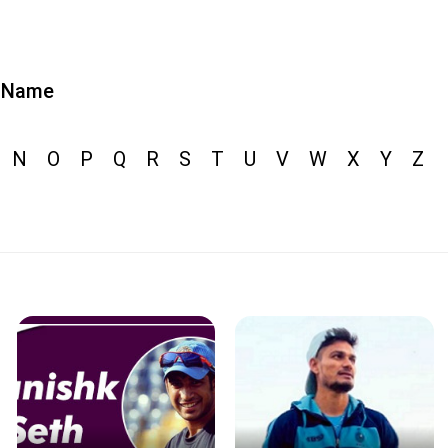
Name
N
O
P
Q
R
S
T
U
V
W
X
Y
Z