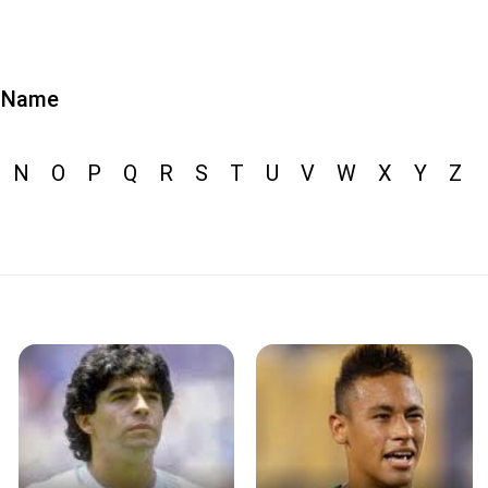
Name
N
O
P
Q
R
S
T
U
V
W
X
Y
Z