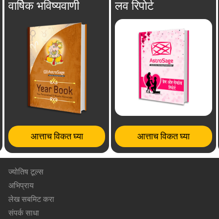
वार्षिक भविष्यवाणी
लव रिपोर्ट
आत्ताच विकत घ्या
आत्ताच विकत घ्या
ज्योतिष टूल्स
अभिप्राय
लेख सबमिट करा
संपर्क साधा