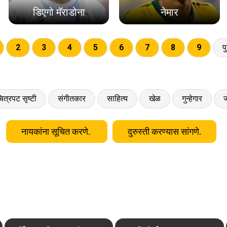
डिएगो मॅराडोना
नेमार
2
3
4
5
6
7
8
9
प
ित्रपट सृष्टी
संगीतकार
साहित्य
खेळ
गुन्हेगार
ज
नायकांना सूचित करणे.
दुरुस्ती करण्यास सांगणे.