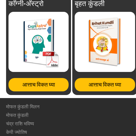
कॉग्नी-अ‍ॅस्ट्रो
बृहत कुंडली
आत्ताच विकत घ्या
आत्ताच विकत घ्या
मोफत कुंडली मिलन
मोफत कुंडली
चंद्र राशि भविष्य
केपी ज्योतिष