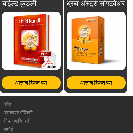
चाईल्ड कुंडली
ध्रुव अ‍ॅस्ट्रो सॉफ्टवेअर
आत्ताच विकत घ्या
आत्ताच विकत घ्या
पेमेंट
प्रायवसी पॉलिसी
नियम आणि अटी
सपोर्ट