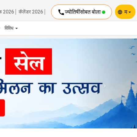
call
ज्योतिषींसोबत बोला
म
ळ 2026
कॅलेंडर 2026
language
विविध
Next