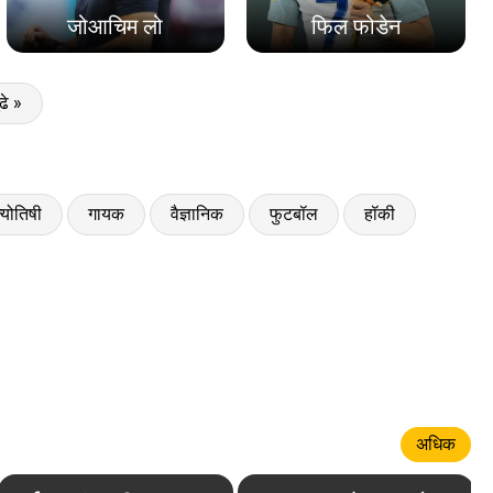
जोआचिम लो
फिल फोडेन
ुढे »
्योतिषी
गायक
वैज्ञानिक
फुटबॉल
हॉकी
अधिक