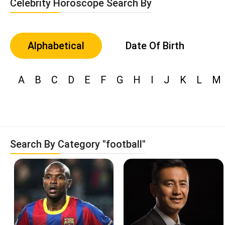
Celebrity Horoscope Search By
Alphabetical
Date Of Birth
A
B
C
D
E
F
G
H
I
J
K
L
M
Search By Category "football"